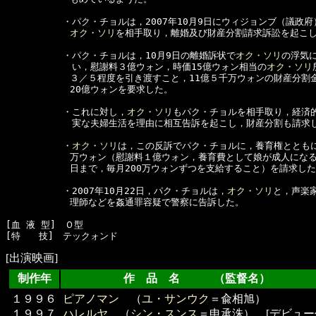
  　　　　　・パク・チョルは，2007年10月9日にウィジョンブ（議政府
オク・ソリ
を相手取り，離婚及び財産分割請求訴訟を起こし
  　　　　　・パク・チョルは，10月9日の離婚訴状で
オク・ソリ
の浮気に
  　　　　　　い，慰謝料３億ウォン，時価15億ウォン相当の
オク・ソリ
　　　　　　　３／５程度を引き渡すこと，11億５千万ウォンの財産分割金
　　　　　　　20億ウォンを要求した。

  　　　　　・これに対し，
オク・ソリ
もパク・チョルを相手取り，経済的
  　　　　　　実な夫婦生活を理由に相互告訴を起こし，財産分割も請求し
  　　　　　・
オク・ソリ
は，この反訴でパク・チョルに，養育権とともに
　　　　　　　万ウォン（慰謝料１億ウォン，養育費として娘が成人になる2
　　　　　　　日まで，毎月200万ウォンずつを支給すること）を請求した
  　　　　　・2007年10月22日，パク・チョルは，
オク・ソリ
と，声楽家
　　　　　　　理師などを姦通罪容疑で警察に告訴した。

[血 液 型]　Ｏ型

[出演映画]
制作年
作 品 名 （監督名）
１９９６
ピアノマン
（
ユ・サンウク
＝兪相旭）
１９９７
ハレルヤ
（
シン・スンス
＝申承洙） [デビュー