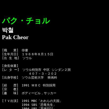
パク・チョル
박철
Pak Cheor
[職　　業]　俳優

[生年月日]　１９６８年８月１５日

[出 生 地]　ソウル

[身長体重]　　

[レ タ ー]　ソウル特別市 中区 シンダン２洞 

            　４０７－３－２０２

[出身学校]　ソウル芸術大学  映画科

[経　　歴]　1991 ＭＢＣ 特別採用　

[宗　　教]　　　

[趣　　味]　ボディービル，サッカー

[ＴＶ出演]　1991 MBC「われらの天国」

  　　　　　1994 SBS「恐竜先生」

  　　　　　1994 SBS「英雄日記」
