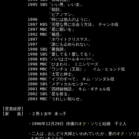
  　　　　　1995 SBS「いい男、いい女」

  　　　　　        「朝顔」

  　　　　　        「ピアノマン」

  　　　　　1996    「時には他人のように」

  　　　　　1997 KBS「完璧な男に出会う方法」 チャンホ役　　　　　

  　　　　　1997 MBC「星に願いを」

  　　　　　1992 MBC「魅惑」

  　　　　　1997    「ホワイトクリスマス」

  　　　　　1997    「誰にも止められない」

  　　　　　1998 SBS「勝負師」　　　　　

  　　　　　1998 SBS「愛してる！愛してる！」

  　　　　　1998 KBS「パパはゴールキーパー」

 　　　　 　1998 MBC「ひまわり」 ミニシリーズ　　　　　

  　　　　　1999 MBC「ワンチョ（王祖）」  イム・ヒョンド役

  　　　　　1998 KBS「士官と紳士」

  　　　　　2000 MBC「イブのすべて」 キム・ソンダル役　　　　　

  　　　　　2000 SBS「メディカルセンター」

  　　　　　2001 MBC「四姉妹物語」 キム・ギチョル役　　　　　

　　　　　  2002 SBS「星を射る」　　　　　

  　　　　　2003 MBC「うれしい知らせ」 　

[受賞経歴]　　　　

[家　　族]　・２男１女中 末っ子

  　　　　　・1996年12月29日 俳優の
オク・ソリ
と結婚　子２人

  　　　　　・二人は，おしどり夫婦といわれていたが，妻の
オク・ソリ
　　　　　　　もめているようだ。
