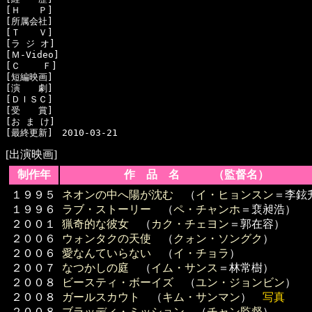
[Ｈ　　Ｐ]　

[所属会社]　

[Ｔ　　Ｖ]　

[ラ ジ オ]　

[Ｍ-Video]　

[Ｃ    Ｆ]　

[短編映画]　

[演　　劇]　

[ＤＩＳＣ]　

[受　　賞]　

[お ま け]　

[出演映画]
制作年
作 品 名 （監督名）
１９９５
ネオンの中へ陽が沈む
（
イ・ヒョンスン
＝李鉉
１９９６
ラブ・ストーリー
（
ペ・チャンホ
＝裵昶浩）
２００１
猟奇的な彼女
（
カク・チェヨン
＝郭在容）
２００６
ウォンタクの天使
（
クォン・ソングク
）
２００６
愛なんていらない
（
イ・チョラ
）
２００７
なつかしの庭
（
イム・サンス
＝林常樹）
２００８
ビースティ・ボーイズ
（
ユン・ジョンビン
）
２００８
ガールスカウト
（
キム・サンマン
）
写真
２００８
ブラッディ・ミッション
（
チャン監督
）