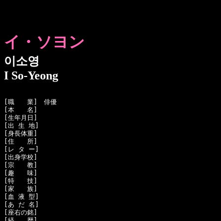
イ・ソヨン
이소영
I So-Yeong
[職　　業]　俳優

[本　　名]　

[生年月日]　

[出 生 地]　

[身長体重]　

[住　　所]　

[レ タ ー]　

[出身学校]　

[宗　　教]　

[趣　　味]　

[特　　技]　

[家　　族]　

[血 液 型]　

[あ だ 名]　

[座右の銘]　

[経　　歴]　
