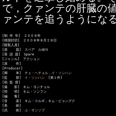
で，クァンテの肝臓の
ァンテを追うようにな
[制 作 年]　２００８年

[韓国封切]　２００８年８月２８日

[観覧人員]　

[原    題]　スペア　스페어

[英 語 題]　Spare

[ジャンル]　アクション

[原    作]　

[Producer]　

[脚    本]　
チェ・ヘチョル
，
イ・ソンハン
[監    督]　
イ・ソンハン
　[第１作]

[助 監 督]

[撮　　影]　キム・ヨンチョル

[照　　明]　キム・ソンフン

[編　　集]　

[音    楽]　キム・スルギ，キム・ビョングク

[美    術]　

[武    術]　
ユ・サンソプ