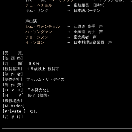
チェ・ヘチョル
　　　　→　密航船長　[脚本]

　　　　　　キム・サング　　　　　→　日本語バーテン

　　　　　　声出演

シム・ウォンチョル
　　→　江原道 高手　声

ハ・ソングァン
　　　　→　全羅道 高手　声

チョ・ジヌン
　　　　　→　密売業者　声

イ・ソヨン
　　　　　　→　日本料理店従業員　声

[受    賞]　

[映 画 祭]　

[時    間]　９８分

[観覧基準]　１５歳以上 観覧可　　

[制 作 者]　

[制作会社]　フィルム・ザ・デイズ

[制 作 費]　

[Ｄ Ｖ Ｄ]　日本発売なし

[Ｈ    Ｐ]　終了（韓国）

[撮影場所]　

[Ｍ-Video]　

[Private ]　なし

[お ま け]　
