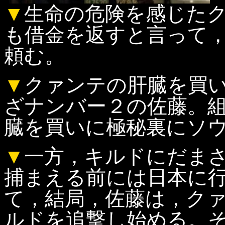
▼
生命の危険を感じた
も借金を返すと言って
頼む。
▼
クァンテの肝臓を買
ざナンバー２の佐藤。
臓を買いに極秘裏にソ
▼
一方，キルドにだま
捕まえる前には日本に
て，結局，佐藤は，ク
ルドを追撃し始める。