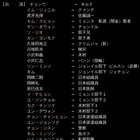
[出    演]　
チョンウ
　　　　　　　→　キルド

イム・ジュニル
　　　　→　クァンテ

　　　　　　虎牙光揮　　　　　　　→　佐藤誠一

キム・スヒョン
　　　　→　ミョンス　私債（闇金）業者

ヤン・ギウォン
　　　　→　チョンイル

ソ・ジオ
　　　　　　　→　双子兄

カン・ヨンモク
　　　　→　双子弟

　　　　　　久保田裕之　　　　　　→　クリムジャ（影）

　　　　　　川地民夫　　　　　　　→　柳沢

　　　　　　小沢和義　　　　　　　→　木村

　　　　　　小沢仁志　　　　　　　→　パンジ（指輪）

　　　　　　ソン・ミンソ　　　　　→　ジョンイル部下 ピルスン（必勝）
　　　　　　キム　　　　　　　　　→　ジョンイル部下 ジェチュン

　　　　　　岡崎二朗　　　　　　　→　日本組織員

　　　　　　岡崎礼　　　　　　　　→　日本組織員

　　　　　　辰巳佳太　　　　　　　→　日本医師

イ・テヒョン
　　　　　→　ミョンス部下１

　　　　　　ユ・ソンチョル　　　　→　ミョンス部下２

カク・チンソク
　　　　→　木村部下１

　　　　　　ユン・デウォン　　　　→　木村部下２

チョン・チャンヒョン
　→　日本派遣組織員

　　　　　　ユン・ジョンソク　　　→　日本派遣組織員

チョン・ジスン
　　　　→　警察

キム・ミンソン
　　　　→　血ボス

　　　　　　ハム・ヒョンニョル　　→　私服刑事
