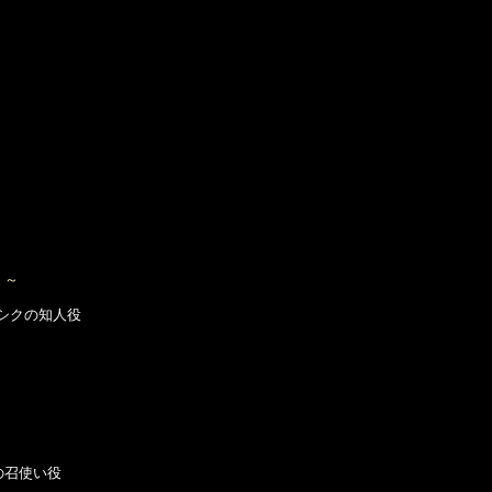
！～
シクの知人役

召使い役
