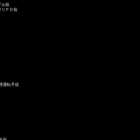
ル役

リＰＤ役

理運転手役

役
