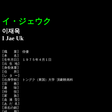
イ・ジェウク
이재욱
I Jae Uk
[職　　業]　俳優

[本　　名]　

[生年月日]　１９７５年４月１日

[出 生 地]　

[身長体重]　

[住　　所]　

[レ タ ー]　

[出身学校]　トングク（東国）大学 演劇映画科

[宗　　教]　

[趣　　味]　

[特　　技]　

[家　　族]　

[血 液 型]　

[あ だ 名]　

[座右の銘]　

[経　　歴]　
