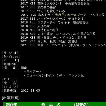
　　　　　　2017 KBS 花咲けタルスン！　中央情報部要員役

　　　　　　2017 KBS 私の男の秘密

　　　　　　2017 KBS 憎くても愛している

  　　　　　2017 tvN 水木ドラマ 
刑務所のルールブック
　ソムリエ役

　　　　　　2017 SBS ハッピーシスターズ　チョＰＤ役

　　　　　　2018 tbc ウラチャチャ ワイキキ　映画監督役

　　　　　　2018 KBS 人形の家

　　　　　　2018 MBC 金持ち家の息子

　　　　　　2018 KBS よけろ運命　コ・ヨンシルの中国語先生役

　　　　　　2019 KBS 町内弁護士チョ・ドゥロ２：罪と罰

　　　　　　2021 KBS 赤い靴　私債（闇金）業者役

　　　　　　2021 KBS 太宗 イ・バンウォン（李芳遠）ウォン・チョン
[ラ ジ オ]　

[Ｍ-Video]　

[Ｃ    Ｆ]　

[短編映画]　

[演　　劇]　演劇 

　　　　　　　＜ライアー＞

　　　　　　　＜ニューボインボイン ２弾＞　スンソン役

[ＤＩＳＣ]　

[受　　賞]　

[お ま け]　

[出演映画]
制作年
作 品 名 （監督名）