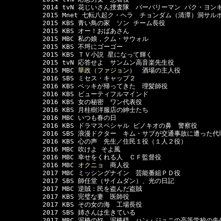
　　　　　　2014 tvN 花じいさん捜査隊　バーバリーマン パク・ヨンギ
　　　　　　2015 Mnet 七転八起ク・ヘラ　チョンダム（清潭）洞サルポ
　　　　　　2015 KBS 青い鳥の家　ソン チーム長役

　　　　　　2015 KBS オー！おばあさん

　　　　　　2015 MBC 私の娘，クム・サウォル

　　　　　　2015 KBS 不埒にゴーゴー

　　　　　　2015 KBS ＴＶ小説 星になって輝く

　　　　　　2015 tvN 応答せよ　サンムン高音楽先生役

　　　　　　2015 MBC 
華政（ファジョン）
　酒場の主人役

　　　　　　2016 SBS ミセス・キャップ２

　　　　　　2016 KBS ペッキが帰ってきた　理髪師役

　　　　　　2016 KBS ビューティフルマインド

　　　　　　2016 KBS 女の秘密　ワン代表役

　　　　　　2016 KBS 月桂樹洋服店の紳士たち

　　　　　　2016 MBC いつも春の日

　　　　　　2016 KBS ドラマスペシャル ピノキオの鼻　警察役

　　　　　　2016 SBS 浪漫ドクター　キム・サブが交通事故に遭った代
　　　　　　2016 KBS 心の声　先生／住民１役（１人２役）

　　　　　　2016 MBC 吹けよ そよ風

　　　　　　2016 MBC 幸せをくれる人　ＣＦ監督役

　　　　　　2016 MBC 
オクニョ
　商人役

　　　　　　2017 MBC ミッシングナイン　芸能番組ＰＤ役

　　　　　　2017 SBS 師任堂（サイムダン）、光の日記

　　　　　　2017 MBC 逆賊：民を盗んだ盗賊

　　　　　　2017 KBS 完璧な妻　医師役

　　　　　　2017 KBS その女の海　工場長役

　　　　　　2017 SBS 姉さんは生きている

　　　　　　2017 MBC 泥棒の奴，泥棒様　ハン・ジュニの高等学校の先生