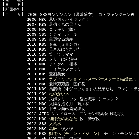
[Ｈ　　Ｐ]　

[所属会社]　

[Ｔ　　Ｖ]　2006 SBSヨンゲソムン（淵蓋蘇文） コ・ファングォン役

　　　　　　2006 MBC 思い切りハイキック！ 

　　　　　　2007 KBS 最強うちの母さん

　　　　　　2008 MBC コッキリ（象）

　　　　　　2009 SBS シティーホール

　　　　　　2009 SBS 華麗なる遺産

　　　　　　2010 KBS 名家（ミョンガ） 

　　　　　　2010 KBS 母さんはきれいだ

　　　　　　2010 SBS 笑って，ママ

　　　　　　2010 KBS メリーは外泊中

　　　　　　2011 MBC チャクペ　相棒

　　　　　　2011 MBC ロイヤルファミリー

　　　　　　2011 KBS 童顔美女

　　　　　　2011 KBS 
ラブ・ミッション ～スーパースターと結婚せよ
　　　　　　2011 MBC 愛情万万歳　医師役

　　　　　　2011 KBS 烏鵲橋（オジャッキョ）の兄弟たち　ファン・テ
　　　　　　2011 SBS 
根の深い木
　　　　　　2011 KBS 夫婦クリニック 愛と戦争 シーズン２

　　　　　　2012 MBC 太陽を抱く月　商人役

　　　　　　2012 KBS ドラマ自己発光彼女

　　　　　　2012 JTBC シンドローム　ヨンセン製薬会社職員役

　　　　　　2012 KBS 
棚ぼたのあなた
 役　警察役

　　　　　　2012 SBS 
大風水
　　　　　　2012 MBC 
馬医
　役人役

　　　　　　2014 KBS 
鄭道伝（チョン・ドジョン）
 チョン・モンジュの
　　　　　　2014 tvN 応急男女　患者役
