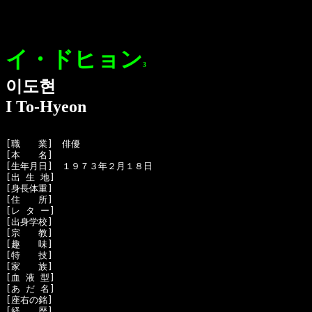
イ・ドヒョン
3
이도현
I To-Hyeon
[職　　業]　俳優

[本　　名]　

[生年月日]　１９７３年２月１８日 

[出 生 地]　

[身長体重]　

[住　　所]　

[レ タ ー]　

[出身学校]　

[宗　　教]　

[趣　　味]　

[特　　技]　

[家　　族]　

[血 液 型]　

[あ だ 名]　

[座右の銘]　

[経　　歴]　
