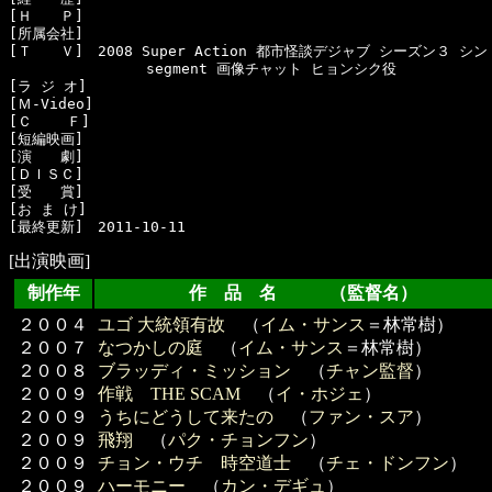
[Ｈ　　Ｐ]　

[所属会社]　

[Ｔ　　Ｖ]　2008 Super Action 都市怪談デジャブ シーズン３ シン
　　　　　　　　 　segment 画像チャット ヒョンシク役

[ラ ジ オ]　

[Ｍ-Video]　

[Ｃ    Ｆ]　

[短編映画]　

[演　　劇]　

[ＤＩＳＣ]　

[受　　賞]　

[お ま け]　

[出演映画]
制作年
作 品 名 （監督名）
２００４
ユゴ 大統領有故
（
イム・サンス
＝林常樹）
２００７
なつかしの庭
（
イム・サンス
＝林常樹）
２００８
ブラッディ・ミッション
（
チャン監督
）
２００９
作戦 THE SCAM
（
イ・ホジェ
）
２００９
うちにどうして来たの
（
ファン・スア
）
２００９
飛翔
（
パク・チョンフン
）
２００９
チョン・ウチ 時空道士
（
チェ・ドンフン
）
２００９
ハーモニー
（
カン・デギュ
）