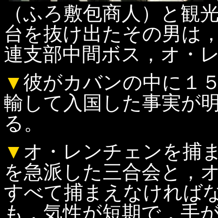
（ふろ敷包商人）と観
台を抜け出たその男は
連支部中間ボス，オ・
▼
彼がカバンの中に１
輸して入国した事実が
る。
▼
オ・レンチェンを捕
を急派した三合会と，
すべて捕まえなければ
も，気性が短期で，手