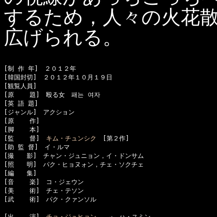
するため，人々の火花
広げられる。
[制 作 年]　２０１２年

[韓国封切]　２０１２年１０月１９日

[観覧人員]　

[原    題]　殴る女　패는 여자

[英 語 題]　

[ジャンル]　アクション

[原    作]　

[脚    本]　

[監    督]　
キム・チュンシク
　[第２作]

[助 監 督]　イ・ルマ

[撮　　影]　チャン・ジュニョン，イ・ドンサム

[照　　明]　パク・ヒョヌォン，チェ・ソクチェ

[編　　集]　

[音    楽]　コ・ジェウン

[美    術]　チェ・テソン

[武    術]　パク・クァンソル

[出    演]　
チョ・ジュヒョン
　　→　ハ・スミン
