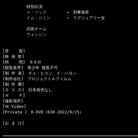
　　　　　　特別出演

イ・ソック
　　　　　→　刑事係長

イム・ジミン
　　　　→　ラグジュアリー女

　　　　　　武術チーム

ウォンジン
[受    賞]　

[映 画 祭]　

[時    間]　８８分

[観覧基準]　青少年 観覧不可

[制 作 者]　チェ・ヒスン，イ・ハヨン

[制作会社]　プロジェクトＡフィルム

[制 作 費]　

[Ｄ Ｖ Ｄ]　日本発売なし

[Ｈ    Ｐ]　

[撮影場所]　

[Ｍ-Video]　

[お ま け]　
