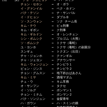
チョン・セホン
　　　→　オ・ボラ

イ・グァンイル
　　　→　ペク・ホドン

パク・テソン
　　　　→　ナ・サンパル

イ・ドヒョン
　　　　→　ダブルＢ

ソ・スンウォン
　　　→　ソク チーム長

キム・テウ
　　　　　→　ピョ刑事

　　　　　　キム・ギボン　　　　→　ク刑事

キム・ギルドン
　　　→　オ・レンチェン

シン・ボムシク
　　　→　プルゴム（火熊）

ソ・ボムシク
　　　　→　トクサ（毒蛇）

　　　　　　ユ・ヨンホ　　　　　→　トクサ（毒蛇）の副親分

　　　　　　スンギュ　　　　　　→　トクヌン（出目）

　　　　　　チャ・ジョンホ　　　→　クァンギル

　　　　　　チャ・ジェヨン　　　→　アナウンサー

キム・ウォンジュン
　→　チンピラ１

　　　　　　ピョン・ジンス　　　→　チンピラ２

　　　　　　チョン・グムスン　　→　地下鉄おばあさん

キム・ミヤ
　　　　　→　酒場マダム

　　　　　　チュ・ウ　　　　　　→　キム常務

　　　　　　オ・サンフン　　　　→　タクセ

　　　　　　イ・ソルグ　　　　　→　ポンマン１

　　　　　　チョン・ミナム　　　→　ポンマン２

　　　　　　パク・ソンジュン　　→　金髪青年

　　　　　　ハ・ガウン　　　　　→　ハ・スミンの娘
