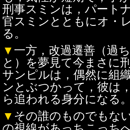
刑事スミンは，パート
官スミンとともにオ・
る。
▼
一方，改過遷善（過
と）を夢見て今まさに
サンピルは，偶然に組
ンとぶつかって，彼は
ら追われる身分になる
▼
その誰のものでもない
の視線があっちこっち