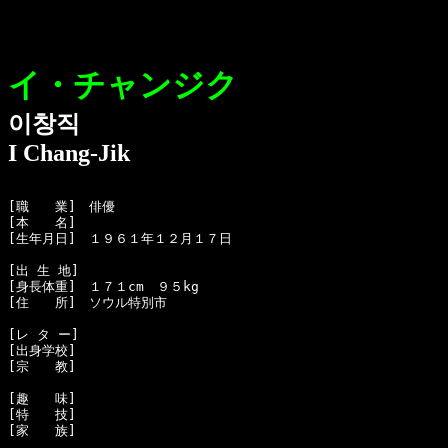
イ・チャンジク
이창직
I Chang-Jik
[職　　業]　俳優

[本　　名]　

[生年月日]　１９６１年１２月１７日 

[出 生 地]　

[身長体重]　１７１cm　９５kg

[住　　所]　ソウル特別市

[レ タ ー]　

[出身学校]　

[宗　　教]　

[趣　　味]　

[特　　技]　

[家　　族]　
