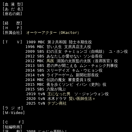
[血 液 型]　

[あ だ 名]　

[座右の銘]　

[経　　歴]　

[Ｈ　　Ｐ]　

[所属会社]　
オーケーアクター（OKactor）
[Ｔ　　Ｖ]　1989 MBC 第２共和国 陸士８期生役

　　　　　　1996 MBC 甘い人生 文房具店主人役

　　　　　　2009 SBS 幻の王女 チャミョンゴ（自鳴鼓） ユ・ホン役

　　　　　　2012 SBS あなたしか愛せない ソン会長役

　　　　　　2012 MBC 
馬医
 清国の太医監の太医（首席医官）役

　　　　　　2013 SBS 君の声が聞こえる ムン・チェシク判事役

　　　　　　2014 SBS スリーデイズ キム・ウヒョン役

　　　　　　2014 tvN ライアーゲーム 新聞社部長役

　　　　　　2014 MBC 伝説の魔女 審査委員１役

　　　　　　2015 MBC 夜を歩くソンビ イバン（吏判）役

　　　　　　2015 SBS 六龍が飛ぶ

  　　　　　2019 tvN 
王になった男
　ソ・ジャンウォン役

  　　　　　2020 tvN 水木ドラマ 
賢い医師生活＋
  　　　　　2025 tvN 
テプン商社
[ラ ジ オ]　

[Ｍ-Video]　

[Ｃ    Ｆ]　

[短編映画]　

[演　　劇]　2008 じゃじゃ馬馴らし
