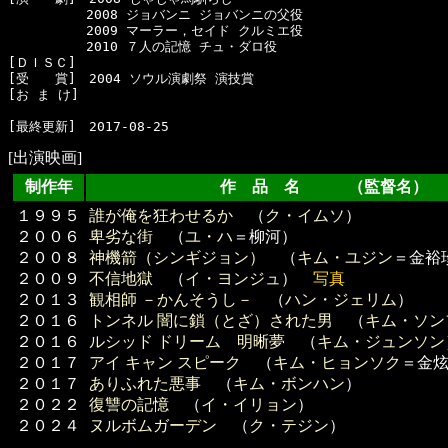
　　　　　　2008 ジョバンニ ジョバンニの父役

　　　　　　2009 マーラー，セイド クルミエ役

　　　　　　2010 ７人の記憶 チュ・ダロ役

[ＤＩＳＣ]　

[受　　賞]　2004 ソウル演劇祭 演技賞

[お ま け]　

[出演映画]
制作年
作 品 名 （監督名）
１９９５
誰が俺を狂わせるか
（
ク・イムソ
）
２００６
卑劣な街
（
ユ・ハ
＝柳河）
２００８
神機箭（シンギジョン）
（
キム・ユジン
＝金裕
２００９
不信地獄
（
イ・ヨンジュ
）
写真
２０１３
観相師 －かんそうし－
（
ハン・ジェリム
）
２０１６
トンネル 闇に鎖（とざ）された男
（
キム・ソン
２０１６
ルシッド ドリーム 明晰夢
（
キム・ジュンソン
２０１７
アイ キャン スピーク
（
キム・ヒョンソク
＝金
２０１７
ありふれた悪事
（
キム・ボンハン
）
２０２２
復讐の記憶
（
イ・イリョン
）
２０２４
ヌルボムガーデン
（
ク・テジン
）