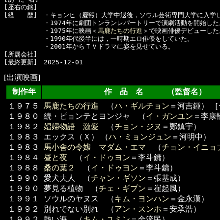
[座右の銘]　

[経　　歴]　・キョンヒ（慶煕）大学中退後，ソウル芸術専門大学に入学し
  　　　　　・1974年に劇団トンランレパートリーで演劇活動を開始した。
  　　　　　・1975年に映画＜
馬鹿たちの行進
＞で映画俳優デビューした。
  　　　　　・1990年代後半には，一時期エロ俳優をしていた。

  　　　　　・2001年からＴＶドラマに姿を見せている。

[所属会社]　

[出演映画]
制作年
作 品 名 （監督名）
１９７５
馬鹿たちの行進
（
ハ・ギルチョン
＝河吉鍾） 
１９８０
続・ピョンテとヨンジャ （
イ・ガンユン
＝李康
１９８２
娼婦物語 激愛
（
チョン・ジヌ
＝鄭鎮宇）
１９８３
エックス（Ｘ） （
ハ・ミョンジュン
＝河明中）
１９８３
馬小舎の令嬢 マダム・エマ
（
チョン・イニョ
１９８４
昼と夜
（
イ・ドゥヨン
＝李斗鏞）
１９８８
桑の葉２
（
イ・ドゥヨン
＝李斗鏞）
１９９０
愛犬夫人 （
チャン・ギソン
＝張基成）
１９９０
夢見る植物 （
チェ・ギプン
＝崔起風）
１９９１
ソウルのヤヌス （
キム・ヨンハン
＝金永漢）
１９９２
別れでない別れ （
アン・スンホ
＝安承浩）
１９９２
熱い海 （
キム・ユミン
＝金流民）