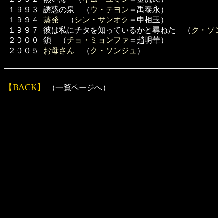
１９９３
誘惑の泉 （
ウ・テヨン
＝禹泰永）
１９９４
蒸発
（
シン・サンオク
＝申相玉）
１９９７
彼は私にチタを知っているかと尋ねた （
ク・ソ
２０００
鎖 （
チョ・ミョンファ
＝趙明華）
２００５
お母さん
（
ク・ソンジュ
）
【BACK】
（一覧ページへ）