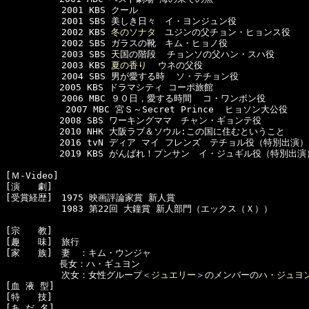
  　　　　　2001 KBS クール

  　　　　　2001 SBS 美しき日々　イ・ヨンジュン役 

  　　　　　2002 KBS 
冬のソナタ
　ユジンの父チョン・ヒョンス役 

  　　　　　2002 SBS ガラスの靴　キム・ヒョノ役

  　　　　　2003 SBS 天国の階段  チョンソの父ハン・スハ役 

  　　　　　2003 KBS 
夏の香り
  ウネの父役  

  　　　　　2004 SBS 男が愛する時  ソ・テチョン役 

　　　　　　2005 KBS ドラマシティ コーポ旅館

  　　　　　2006 MBC ９０日，愛する時間  コ・ワンボン役

      　　　2007 MBC 宮Ｓ～Secret Prince  ヒョソン大公役 

　　　　　　2008 SBS ワーキングママ　チャン・ギョンテ役

　　　　　　2010 NHK 大阪ラブ＆ソウル:この国に住むということ

　　　　　　2016 tvN ディア マイ フレンズ　テチョル役（特別出演）

　　　　　　2019 KBS がんばれ！プンサン　イ・ジュギル役（特別出演）
[Ｍ-Video]　

[演　　劇]　

[受賞経歴]　1975 映画評論家賞 新人賞

  　　　　　1983 第22回 大鐘賞 新人部門（エックス（Ｘ））

[宗　　教]　

[趣　　味]　旅行

[家　　族]　妻　：キム・ウンジャ

　　　　　　長女：ハ・ギュヨン

  　　　　　次女：女性グループ＜
ジュエリー
＞のメンバーの
ハ・ジュヨ
[血 液 型]　

[特　　技]　

[あ だ 名]　
