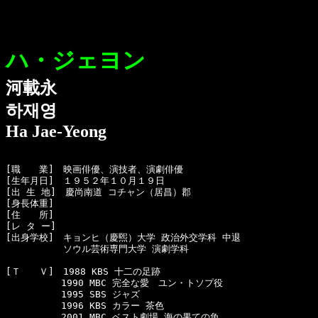
ハ・ジェヨン
河載永
하재영
Ha Jae-Yeong
[職　　業]　映画俳優、演技者、演劇俳優

[生年月日]　１９５２年１０月１９日

[出 生 地]　慶尚南道 コチャン（居昌）郡

[身長体重]　 

[住　　所]　

[レ タ ー]　

[出身学校]　キョンヒ（慶煕）大学 政治外交学科 中退

  　　　　　ソウル芸術専門大学 演劇学科

[Ｔ　　Ｖ]　1988 KBS 十二の足跡

　　　　　　1990 MBC 完全な愛　ユン・トソプ役

　　　　　　1995 SBS ジャズ

　　　　　　1996 KBS カラー 茶色

　　　　　　2001 MBC ベスト劇場 海の果ての魚
