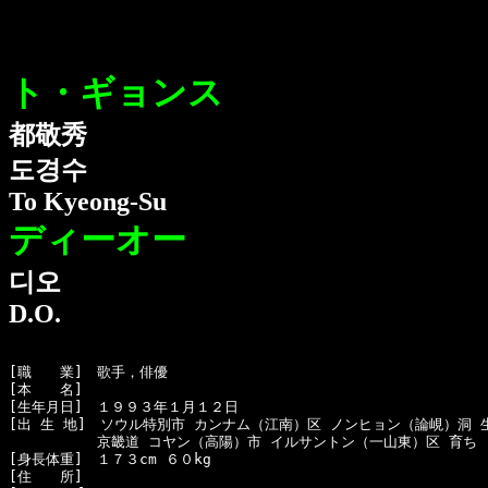
ト・ギョンス
都敬秀
도경수
To Kyeong-Su
ディーオー
디오
D.O.
[職　　業]　歌手，俳優

[本　　名]　

[生年月日]　１９９３年１月１２日

[出 生 地]　ソウル特別市 カンナム（江南）区 ノンヒョン（論峴）洞 生
  　　　　　京畿道 コヤン（高陽）市 イルサントン（一山東）区 育ち

[身長体重]　１７３cm ６０kg

[住　　所]　
