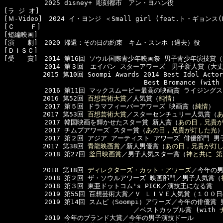
  　　　　　2025 disney+ 彫刻都市　アン・ヨハン役

[ラ ジ オ]　

[Ｍ-Video]　2024 イ・ヨンジ ＜Small girl (feat.ト・ギョンス(D
[Ｃ    Ｆ]　

[短編映画]　

[演　　劇]　2020 帰還：その日の約束　キム・スンホ（過去）役

[ＤＩＳＣ]　

[受　　賞]　2014 第16回 ソウル国際青少年映画祭 男子青少年演技賞（
  　　　　　2014 第３回　エイパン スターアワーズ　男子新人賞（大丈
　　　　　　2015 第10回 Soompi Awards 2014 Best Idol Actor/
　　　　　　　　　　　　　　　　　　　　　 Best Bromance (with
  　　　　　2016 第11回 マックスムービー最高の映画賞 ライジング
　　　　　　2016 第52回 
百想芸術大賞
／人気賞（
純情
）

  　　　　　2017 第５回 ドラマフィーバーアワーズ 映画賞（
純情
）

　　　　　　2017 第53回 
百想芸術大賞
／スターセンチュリー人気賞（
  　　　　　2017 韓国映画を輝かせたスター賞 新人賞（
あの日，兄貴
  　　　　　2017 チムプアワーズ スター賞（
あの日，兄貴が灯した光
）
  　　　　　2017 第２回 アジア アーティスト アワーズ 俳優部門 男
　　　　　　2017 第38回 
青龍映画賞
／新人男優賞（
あの日，兄貴が灯
  　　　　　2018 第27回 
釜日映画賞
／男子人気スター賞（
神と共に 
　　　　　　2018 第18回 
ディレクターズ・カット・アワーズ
／今年の
  　　　　　2018 第２回 ザ・ソウルアワーズ 映画部門／男子人気賞（
  　　　　　2018 第３回 東亜ドットコム's PICK／演技王になる賞

  　　　　　2019 第55回 百想芸術大賞／Ｖ ＬＩＶＥ人気賞（１００日
  　　　　　2019 第14回 スムピ（Soompi）アワーズ／今年の俳優賞 
　　　　　　　　　　　　　　　　　　　　／ベストカップル賞 (with 
  　　　　　2019 今年のブランド大賞／今年の男子演技ドール
