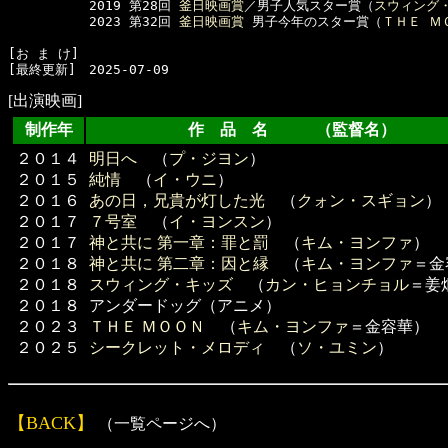
  　　　　　2019 第28回 
釜日映画賞
／男子人気スター賞（
スウィング
  　　　　　2023 第32回 
釜日映画賞
 男子今年のスター賞（
ＴＨＥ Ｍ
[お ま け]　

[出演映画]
制作年
作 品 名 （監督名）
２０１４
明日へ
（
プ・ジヨン
）
２０１５
純情
（
イ・ウニ
）
２０１６
あの日，兄貴が灯した光
（
クォン・スギョン
）
２０１７
７号室
（
イ・ヨンスン
）
２０１７
神と共に 第一章：罪と罰
（
キム・ヨンファ
）
２０１８
神と共に 第二章：因と縁
（
キム・ヨンファ
＝金
２０１８
スウィング・キッズ
（
カン・ヒョンチョル
＝姜
２０１８
アンダードッグ（アニメ）
２０２３
ＴＨＥ ＭＯＯＮ
（
キム・ヨンファ
＝金容華）
２０２５
シークレット・メロディ
（
ソ・ユミン
）
【BACK】
（一覧ページへ）