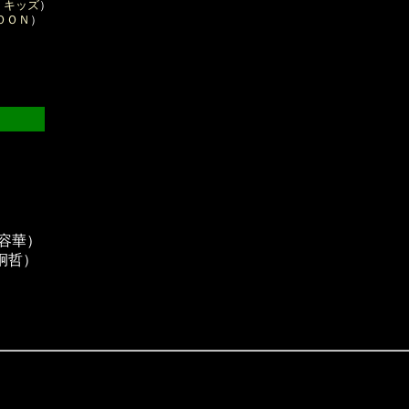
・キッズ
）

ＯＯＮ
）

容華）
炯哲）