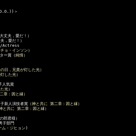
.O.))＞

大丈夫，愛だ！）

夫，愛だ！）

Actress

 
チョ・インソン
）

スター賞（
純情
）

あの日，兄貴が灯した光
）

が灯した光
）



子人気賞

した光
）

第二章：因と縁
）

男子新人演技者賞（
神と共に 第二章：因と縁
）

神と共に 第二章：因と縁
）

の郎君様）

男子部門

ナム・ジヒョン
)
