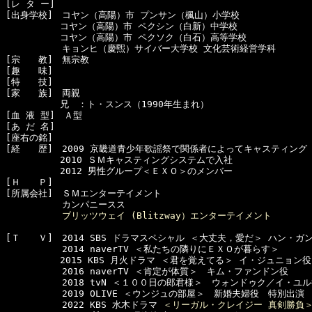
[レ タ ー]　

[出身学校]　コヤン（高陽）市 プンサン（楓山）小学校

　　　　　　コヤン（高陽）市 ペクシン（白新）中学校

　　　　　　コヤン（高陽）市 ペクソク（白石）高等学校

  　　　　　キョンヒ（慶煕）サイバー大学校 文化芸術経営学科

[宗　　教]　無宗教

[趣　　味]　

[特　　技]　

[家　　族]　両親

　　　　　　兄　：ト・スンス（1990年生まれ）

[血 液 型]　Ａ型

[あ だ 名]　

[座右の銘]　

[経　　歴]　2009 京畿道青少年歌謡祭で関係者によってキャスティング

　　　　　　2010 ＳＭキャスティングシステムで入社

　　　　　　2012 男性グループ＜ＥＸＯ＞のメンバー

[Ｈ　　Ｐ]　

[所属会社]　ＳＭエンターテイメント

  　　　　　カンパニースス

ブリッツウェイ (Blitzway）エンターテイメント
[Ｔ　　Ｖ]　2014 SBS ドラマスペシャル ＜大丈夫，愛だ＞ ハン・ガン
  　　　　　2014 naverTV ＜私たちの隣りにＥＸＯが暮らす＞

　　　　　　2015 KBS 月火ドラマ ＜君を覚えてる＞ イ・ジュニョン役

  　　　　　2016 naverTV ＜肯定が体質＞　キム・ファンドン役

  　　　　　2018 tvN ＜１００日の郎君様＞　ウォンドゥク／イ・ユル
  　　　　　2019 OLIVE ＜ウンジュの部屋＞　新婚夫婦役　特別出演

  　　　　　2022 KBS 水木ドラマ 
＜リーガル・クレイジー 真剣勝負