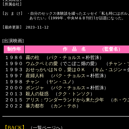
[所属会社]　

[お ま け]　・自分のセックス体験談を綴ったエッセイ「私も時にはポル
  　　　　　　ありたい」(1999年，中央Ｍ＆Ｂ刊行)が話題になった。

[最終更新]　2023-11-12

[出演映画]
制作年
作 品 名 （監督名）
１９８６
霧の柱
（
パク・チョルス
＝朴哲洙）
１９９０
ウムクペミの愛
（でこぼこ畑の愛） （
チャン・
１９９３
おせっかいはＮＯ，愛はＯＫ
（
キム・ユジン
＝
１９９７
産婦人科
（
パク・チョルス
＝朴哲洙）
１９９８
チャン
（
ヤン・ユノ
）
２０００
ポンジャ
（
パク・チョルス
＝朴哲洙）
２０１３
殺人の疑惑
（
クク・トンソク
）
２０１５
アリス：ワンダーランドから来た少年
（
ホ・ウ
２０２２
暴力都市
（
カン・テホ
）
【BACK】
（一覧ページへ）