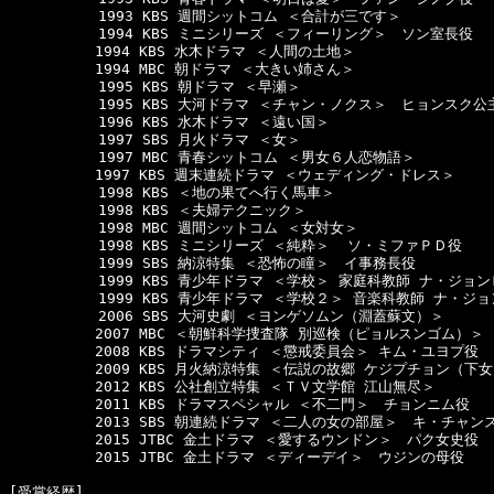
  　　　　　1993 KBS 週間シットコム ＜合計が三です＞

  　　　　　1994 KBS ミニシリーズ ＜フィーリング＞　ソン室長役

　　　　　　1994 KBS 水木ドラマ ＜人間の土地＞

　　　　　　1994 MBC 朝ドラマ ＜大きい姉さん＞

  　　　　　1995 KBS 朝ドラマ ＜早瀬＞

  　　　　　1995 KBS 大河ドラマ ＜チャン・ノクス＞　ヒョンスク公
  　　　　　1996 KBS 水木ドラマ ＜遠い国＞

  　　　　　1997 SBS 月火ドラマ ＜女＞

  　　　　　1997 MBC 青春シットコム ＜男女６人恋物語＞

　　　　　　1997 KBS 週末連続ドラマ ＜ウェディング・ドレス＞

  　　　　　1998 KBS ＜地の果てへ行く馬車＞  

  　　　　　1998 KBS ＜夫婦テクニック＞ 

  　　　　　1998 MBC 週間シットコム ＜女対女＞ 

  　　　　　1998 KBS ミニシリーズ ＜純粋＞  ソ・ミファＰＤ役

  　　　　　1999 SBS 納涼特集 ＜恐怖の瞳＞　イ事務長役

  　　　　　1999 KBS 青少年ドラマ ＜学校＞ 家庭科教師 ナ・ジョン
  　　　　　1999 KBS 青少年ドラマ ＜学校２＞ 音楽科教師 ナ・ジョ
  　　　　　2006 SBS 大河史劇 ＜ヨンゲソムン（淵蓋蘇文）＞

　　　　　　2007 MBC ＜朝鮮科学捜査隊 別巡検（ピョルスンゴム）＞ 
　　　　　　2008 KBS ドラマシティ ＜懲戒委員会＞ キム・ユヨプ役

　　　　　　2009 KBS 月火納涼特集 ＜伝説の故郷 ケジプチョン（下女
　　　　　　2012 KBS 公社創立特集 ＜ＴＶ文学館 江山無尽＞

　　　　　　2011 KBS ドラマスペシャル ＜不二門＞　チョンニム役

　　　　　　2013 SBS 朝連続ドラマ ＜二人の女の部屋＞　キ・チャンス
　　　　　　2015 JTBC 金土ドラマ ＜愛するウンドン＞　パク女史役

　　　　　　2015 JTBC 金土ドラマ ＜ディーデイ＞　ウジンの母役

[受賞経歴]　
