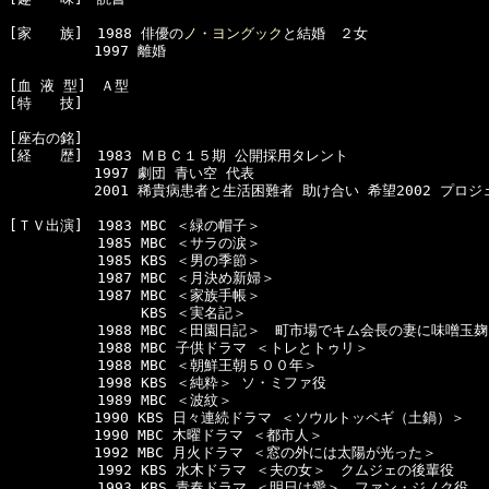
[家　　族]　1988 俳優の
ノ・ヨングック
と結婚　２女

　　　　　　1997 離婚

[血 液 型]　Ａ型

[特　　技]　

[座右の銘]

[経　　歴]　1983 ＭＢＣ１５期 公開採用タレント

　　　　　　1997 劇団 青い空 代表

　　　　　　2001 稀貴病患者と生活困難者 助け合い 希望2002 プロジ
[ＴＶ出演]　1983 MBC ＜緑の帽子＞  

  　　　　　1985 MBC ＜サラの涙＞

  　　　　　1985 KBS ＜男の季節＞  

  　　　　　1987 MBC ＜月決め新婦＞  

  　　　　　1987 MBC ＜家族手帳＞  

  　　　　　     KBS ＜実名記＞ 

  　　　　　1988 MBC ＜田園日記＞　町市場でキム会長の妻に味噌玉
  　　　　　1988 MBC 子供ドラマ ＜トレとトゥリ＞

  　　　　　1988 MBC ＜朝鮮王朝５００年＞  

  　　　　　1998 KBS ＜純粋＞ ソ・ミファ役

  　　　　　1989 MBC ＜波紋＞  

　　　　　　1990 KBS 日々連続ドラマ ＜ソウルトッペギ（土鍋）＞

　　　　　　1990 MBC 木曜ドラマ ＜都市人＞

　　　　　　1992 MBC 月火ドラマ ＜窓の外には太陽が光った＞

  　　　　　1992 KBS 水木ドラマ ＜夫の女＞　クムジェの後輩役

  　　　　　1993 KBS 青春ドラマ ＜明日は愛＞　ファン・ジノク役
