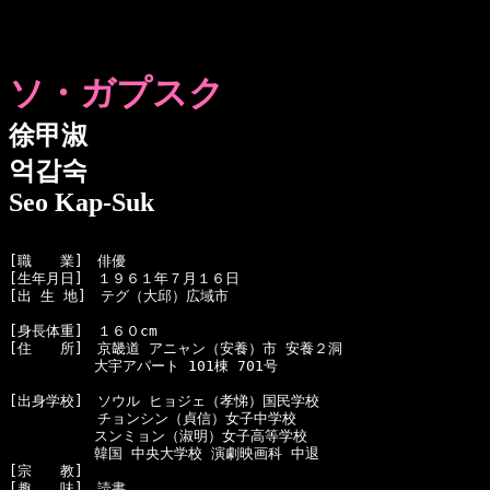
ソ・ガプスク
徐甲淑
억갑숙
Seo Kap-Suk
[職　　業]　俳優

[生年月日]　１９６１年７月１６日　

[出 生 地]　テグ（大邱）広域市

[身長体重]　１６０cm

[住　　所]　京畿道 アニャン（安養）市 安養２洞 

　　　　　　大宇アパート 101棟 701号

[出身学校]　ソウル ヒョジェ（孝悌）国民学校

  　　　　　チョンシン（貞信）女子中学校

　　　　　　スンミョン（淑明）女子高等学校

　　　　　　韓国 中央大学校 演劇映画科 中退　

[宗　　教]　

[趣　　味]　読書　
