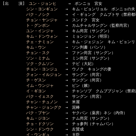
[出    演]　
ユン・ジョンヒ
　　　→　ポンニョ　宮女

シン・ヨンギュン
　　→　キム・ビョンリョル　ポンニョの夫

パク・ノシク
　　　　→　イ・ギョング　クムブトサ（禁府都事
チョン・ヤンジャ
　　→　スンドク　宮女

ト・グンボン
　　　　→　カムチャルサングン（監察尚宮）

ユン・インジャ
　　　→　キム尚宮（サングン）

キム・ドンウォン
　　→　ミョンジョン（明宗）

チェ・ナミョン
　　　→　キム・ジェジュン　キム・ビョンリョ
キム・ウン
　　　　　→　ソン判書（パンソ）

チョン・スク
　　　　→　ファン尚宮（サングン）

ソン・ミナム
　　　　→　ミン尚宮（サングン）

ソク・クムソン
　　　→　テビ（大妃）

チョン・ヨンジュ
　　→　ウノク　キョングの妻

クォン・イルジョン
　→　サングン（尚宮）

チ・ゲスン
　　　　　→　サングン（尚宮）

イム・ウンジャ
　　　→　ピン（嬪）

イ・ギヨン
　　　　　→　チャンソプ　クムブプジャン（禁府武
パク・イェスク
　　　→　サングン（尚宮）

チャン・チュノン
　　→　米屋

チャン・ジョングク
　→　泥棒

パク・プヤン
　　　　→　ヤクパン（薬房）ネシ（内侍）

キム・ジヨン
　　　　→　ナム尚宮（サングン）

チョ・ドクソン
　　　→　チョ参判（チャムパン）

シン・ドンウク
　　　→　左賛成

イ・ウンギュ
　　　　→　大臣
