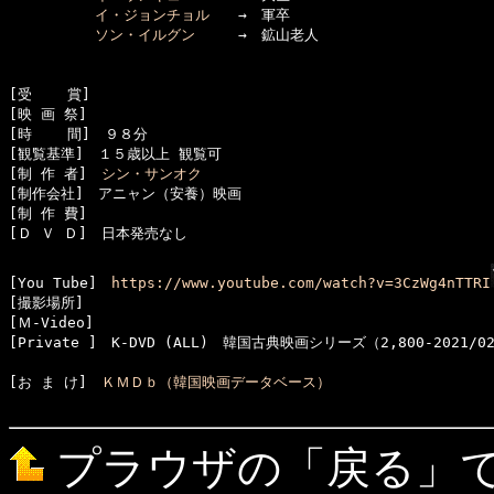
イ・ジョンチョル
　　→　軍卒

ソン・イルグン
　　　→　鉱山老人

[受    賞]　

[映 画 祭]　

[時    間]　９８分

[観覧基準]　１５歳以上 観覧可　　

[制 作 者]　
シン・サンオク
[制作会社]　アニャン（安養）映画

[制 作 費]　

[Ｄ Ｖ Ｄ]　日本発売なし

[You Tube]　
https://www.youtube.com/watch?v=3CzWg4nTTRI
[撮影場所]　

[Ｍ-Video]　

[お ま け]　
ＫＭＤｂ（韓国映画データベース）
プラウザの「戻る」