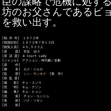
臣の謀略で危機に処す
坊のお父さんであるビ
を救い出す。
[制 作 年]　１９７２年

[韓国封切]　１９７２年７月１３日

[観覧人員]　４５,５２２人

[原    題]　宮女　궁녀

[英 語 題]　A Court Lady

[ジャンル]　アクション，時代劇／史劇

[原    作]　

[脚    本]　カク・イルロ

[監    督]　
シン・サンオク
　[第　作]

[助 監 督]　

[撮　　影]　チェ・スンウ

[照　　明]　キム・テソン

[編　　集]　キム・ヒョン

[音    楽]　チョン・ユンジュ

[美    術]　パク・ソギン

[武    術]　
