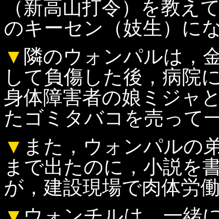
（新高山打令）を教え
のキーセン（妓生）に
▼
隣のウォンパルは，
して負傷した後，病院
身体障害者の娘ミジャ
たゴミタバコを売って
▼
また，ウォンパルの
まで出たのに，小説を
が，建設現場で肉体労
▼
ウォンチルは，一緒