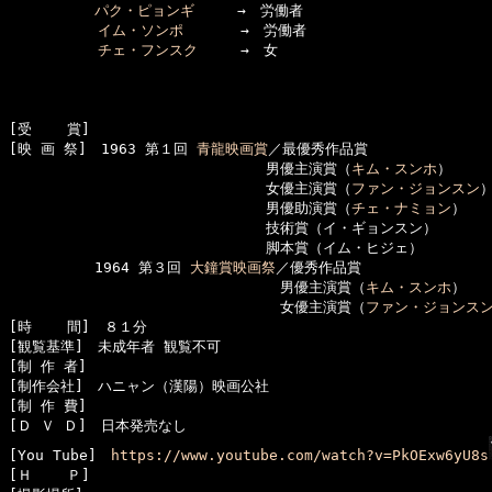
パク・ピョンギ
　　　→　労働者

イム・ソンポ
　　　　→　労働者

チェ・フンスク
　　　→　女

[受    賞]　

[映 画 祭]　1963 第１回 
青龍映画賞
／最優秀作品賞

　　　　　　　　　　　　　　　　　　男優主演賞（
キム・スンホ
）

　　　　　　　　　　　　　　　　　　女優主演賞（
ファン・ジョンスン
）
　　　　　　　　　　　　　　　　　　男優助演賞（
チェ・ナミョン
）

　　　　　　　　　　　　　　　　　　技術賞（イ・ギョンスン）

　　　　　　　　　　　　　　　　　　脚本賞（イム・ヒジェ）

　　　　　　1964 第３回 
大鐘賞映画祭
／優秀作品賞

　　　　　　　　　　　　　　　　　　　男優主演賞（
キム・スンホ
）

　　　　　　　　　　　　　　　　　　　女優主演賞（
ファン・ジョンス
[時    間]　８１分

[観覧基準]　未成年者 観覧不可　　

[制 作 者]　

[制作会社]　ハニャン（漢陽）映画公社

[制 作 費]　

[Ｄ Ｖ Ｄ]　日本発売なし

[You Tube]　
https://www.youtube.com/watch?v=PkOExw6yU8s
[Ｈ    Ｐ]　
