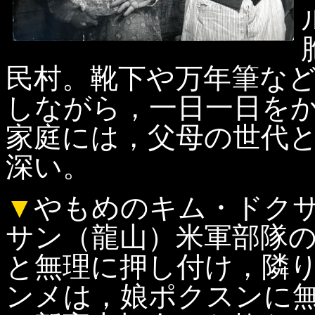
民村。靴下や万年筆な
しながら，一日一日を
家庭には，父母の世代
深い。
▼
やもめのキム・ドク
サン（龍山）米軍部隊
と無理に押し付け，隣
ンメは，娘ポクスンに