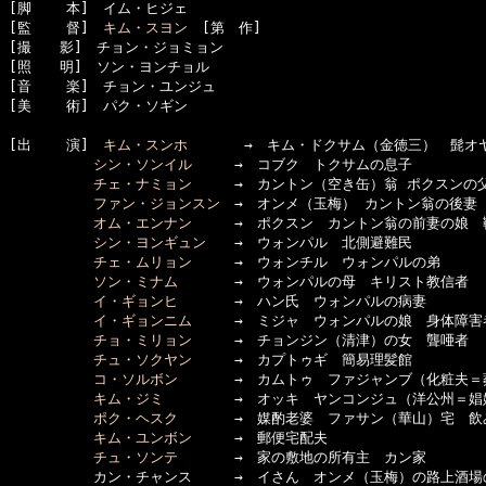
[脚    本]　イム・ヒジェ

[監    督]　
キム・スヨン
　[第　作]

[撮　　影]　チョン・ジョミョン

[照　　明]　ソン・ヨンチョル

[音    楽]　チョン・ユンジュ

[美    術]　パク・ソギン

[出    演]　
キム・スンホ
　　　　→　キム・ドクサム（金徳三）　髭オヤ
シン・ソンイル
　　　→　コブク　トクサムの息子

チェ・ナミョン
　　　→　カントン（空き缶）翁 ポクスンの父
ファン・ジョンスン
　→　オンメ（玉梅） カントン翁の後妻
オム・エンナン
　　　→　ポクスン　カントン翁の前妻の娘　靴
シン・ヨンギュン
　　→　ウォンパル　北側避難民

チェ・ムリョン
　　　→　ウォンチル　ウォンパルの弟

ソン・ミナム
　　　　→　ウォンパルの母　キリスト教信者

イ・ギョンヒ
　　　　→　ハン氏　ウォンパルの病妻

イ・ギョンニム
　　　→　ミジャ　ウォンパルの娘　身体障害者
チョ・ミリョン
　　　→　チョンジン（清津）の女　聾唖者

チュ・ソクヤン
　　　→　カプトゥギ　簡易理髪館

コ・ソルボン
　　　　→　カムトゥ　ファジャンブ（化粧夫＝葬
キム・ジミ
　　　　　→　オッキ　ヤンコンジュ（洋公州＝娼婦
ポク・ヘスク
　　　　→　媒酌老婆　ファサン（華山）宅　飲
キム・ユンボン
　　　→　郵便宅配夫

チュ・ソンテ
　　　　→　家の敷地の所有主　カン家

　　　　　　カン・チャンス　　　→　イさん　オンメ（玉梅）の路上酒場の