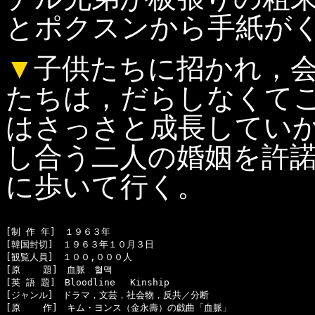
とポクスンから手紙が
▼
子供たちに招かれ，
たちは，だらしなくて
はさっさと成長してい
し合う二人の婚姻を許
に歩いて行く。
[制 作 年]　１９６３年

[韓国封切]　１９６３年１０月３日

[観覧人員]　１００,０００人

[原    題]　血脈　혈맥

[英 語 題]　Bloodline　 Kinship 

[ジャンル]　ドラマ，文芸，社会物，反共／分断

[原    作]　キム・ヨンス（金永壽）の戯曲「血脈」
