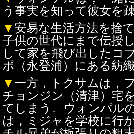
う事実を知って彼女を
▼
安易な生活方法を捨
子供の世代にまで伝授
して家を飛び出したコ
ポ（永登浦）にある紡
▼
一方，トクサムは，
チョンジン（清津）宅
てしまう。ウォンパル
は，ミジャを学校に行
チル兄弟が板張りの粗