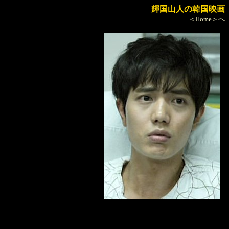
輝国山人の韓国映画
＜Home＞へ