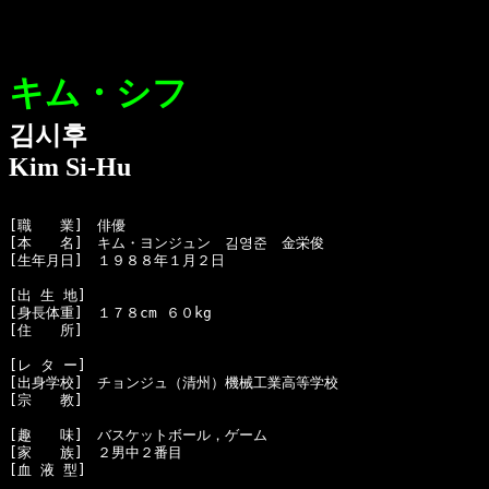
キム・シフ
김시후
Kim Si-Hu
[職　　業]　俳優

[本　　名]　キム・ヨンジュン　김영준　金栄俊

[生年月日]　１９８８年１月２日

[出 生 地]　

[身長体重]　１７８cm ６０kg 

[住　　所]　

[レ タ ー]　

[出身学校]　チョンジュ（清州）機械工業高等学校

[宗　　教]　

[趣　　味]　バスケットボール，ゲーム

[家　　族]　２男中２番目

[血 液 型]　
