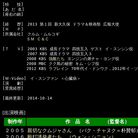
[特　　技]　

[あ だ 名]　

[座右の銘]　

[経　　歴]　2013 第１回 新大久保 ドラマ＆映画祭 広報大使

[Ｈ　　Ｐ]

[所属会社]　クルム・ムルコギ

ＳＭ Ｃ＆Ｃ
[Ｔ　　Ｖ]　2003 KBS 成長ドラマ 四捨五入 ゲスト イ・スンシン役

  　　　　　2007 KBS 成長ドラマ 四捨五入３

　　　　　　2008 KBS 
強敵たち
 ヨンジンの弟チャ・ヨング役 

　　　　　　2008 MBC クク島の秘密 キム・シフ役 

　　　　　　2012 KBS 
ラブレイン
 70年代イ・ドンウク，2012年イ・ソ
[Ｍ-Video]　イ・スンファン ＜心臓病＞

[演　　劇]　

[受賞経歴]　

[最終更新]　2014-10-14

[出演映画]
制作年
作 品 名 （監督名）
２００５
親切なクムジャさん
（
パク・チャヌク
＝朴贊郁
２００６
殴打誘発者たち
（
ウォン・シニョン
）