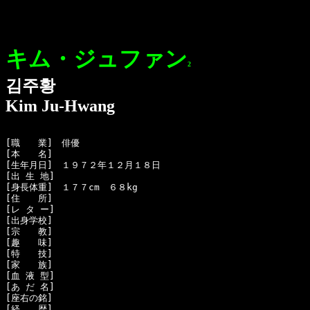
キム・ジュファン
2
김주황
Kim Ju-Hwang
[職　　業]　俳優

[本　　名]　

[生年月日]　１９７２年１２月１８日

[出 生 地]　

[身長体重]　１７７cm　６８kg

[住　　所]　

[レ タ ー]　

[出身学校]　

[宗　　教]　

[趣　　味]　

[特　　技]　

[家　　族]　

[血 液 型]　

[あ だ 名]　

[座右の銘]　

[経　　歴]　
