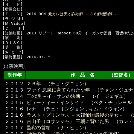
[Ｈ　　Ｐ]　

[所属会社]　

[Ｔ　　Ｖ]　2016 OCN 
元カレは天才詐欺師 ～３８師機動隊～
[ラ ジ オ]　

[Ｍ-Video]　

[Ｃ    Ｆ]　

[短編映画]　2013 リブート Reboot 60分 イ・ガンホ監督　西坂ゆたか
[演　　劇]　

[ＤＩＳＣ]　

[受　　賞]　

[お ま け]　

[出演映画]
制作年
作 品 名 （監督名）
２０１２
２６年
（
チョ・グニョン
）
２０１３
ファイ 悪魔に育てられた少年
（
チャン・ジュナ
２０１４
王の涙 －イ・サンの決断－
（
イ・ジェギュ
）
２０１５
ビューティー・インサイド
（
ペク・チョンヨル
２０１６
レナ （チェ・ホンジョン，キム・ドウォン）
２０１６
ラスト・プリンセス －大韓帝国最後の皇女－
（
２０１６
古山子（コサンジャ） 王朝に背いた男
（
カン・
２０１７
監獄の首領
（
ナ・ヒョン
）
２０１７
記憶の夜
（
チャン・ハンジュン
＝張抗俊）