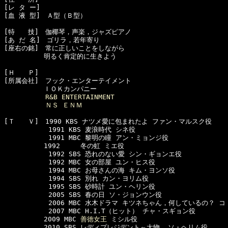
[レ タ ー]　

[血 液 型]　Ａ型（Ｂ型）

[特　　技]　伽椰琴，声楽，ジャズピアノ

[あ だ 名]　ゴリラ，若年寄り

[座右の銘]　常に正しいことをしながら

　　　　　　明るく肯定的に生きよう

[Ｈ　　Ｐ]

[所属会社]　フック・エンターテイメント

　　　　　　ＩＯＫカンパニー

R&B ENTERTAINMENT
ＮＳ ＥＮＭ
[Ｔ　　Ｖ]　1990 KBS ナツメ愛に包まれたよ ファン・マルスク役

      　　　1991 KBS 麦浪時代 シネ役

      　　　1991 MBC 黎明の瞳 アン・ミョンジ役

　　　　　　1992     冬の虹 ミエ役

      　　　1992 SBS 恐れのない愛 シン・ギョンエ役

      　　　1992 MBC 女の部屋 ユン・ヒス役

      　　　1994 MBC お母さんの海 キム・ヨンソ役

      　　　1994 SBS 別れ カン・ヨリム役

      　　　1995 SBS 砂時計 ユン・ヘリン役 

      　　　2005 SBS 春の日 ソ・ジョンウン役 

      　　　2006 MBC 水木ドラマ キツネちゃん，何しているの？ コ
      　　　2007 MBC H.I.T（ヒット） チャ・スギョン役  

　　　　　　2009 MBC 
善徳女王
 ミシル役 

　　　　　　2010 SBS レディプレジデント～大物  ソ・ヘリム役 
