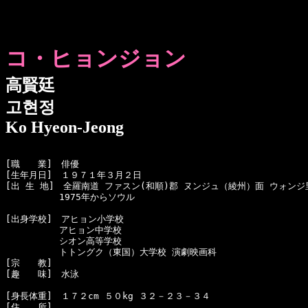
コ・ヒョンジョン
高賢廷
고현정
Ko Hyeon-Jeong
[職　　業]　俳優

[生年月日]　１９７１年３月２日 

[出 生 地]　全羅南道 ファスン(和順)郡 ヌンジュ（綾州）面 ウォンジ里
　　　　　　1975年からソウル

[出身学校]　アヒョン小学校

　　　　　　アヒョン中学校

　　　　　　シオン高等学校

　　　　　　トトングク（東国）大学校 演劇映画科

[宗　　教]　

[趣　　味]　水泳

[身長体重]　１７２cm ５０kg ３２－２３－３４

[住　　所]　
