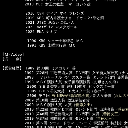
  　　　　　2016 tvN ディア マイ フレンズ

  　　　　　2019 KBS 町内弁護士チョ・ドゥロ２:罪と罰

  　　　　　2021 JTBC あなたに似た人

  　　　　　2023 Netflix マスクガール

  　　　　　2024 ENA ナミブ

      　　　1990 KBS ショー土曜特急 ＭＣ

      　　　1991 KBS 土曜大行進 ＭＣ

[Ｍ-Video]　

[演　　劇]　

[受賞経歴]　1989 第33回 ミスコリア 善

　　　　　　1992 第28回 百想芸術大賞 ＴＶ部門 女子新人演技賞（ナ
　　　　　　1993 ＴＶジャーナル 今年のスター賞 タレント部門 優秀賞
　　　　　　1993 ＭＢＣ演技大賞 女子優秀演技賞（お母さんの海）

      　　　2000 ＳＢＳ演技大賞 創社10周年 ビッグスター賞

      　　　2005 ＳＢＳ演技大賞 10大スター賞（春の日）

      　　　2006 第７回 
釜山映画評論家協会賞
／新人女優賞（
浜辺の
　　　　　　2009 第10回 放送人賞 放送演技者賞

　　　　　　2009 ＭＢＣ演技大賞 大賞（
善徳女王
）

　　　　　　2010 第22回 韓国ＰＤ大賞 タレント部門 出演者賞（
善徳
　　　　　　2010 第46回 百想芸術大賞 ＴＶ部門 大賞（
善徳女王
）

　　　　　　2010 第37回 韓国放送大賞 タレント賞（
善徳女王
）

　　　　　　2010 第５回 ソウル ドラマ アワーズ 韓流部門 特別賞 
　　　　　　2010 ＳＢＳ演技大賞 大賞，10大スター賞（レディプレジデ