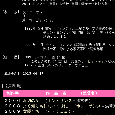
　　　　　　2011 トングク（東国）大学校 東国を輝かせた芸能人賞

[家　　族]　父：コ・ホヌ

　　　　　　母：

　　　　　　弟：コ・ビョンチョル

      　　　1995年 5月 故イ・ビョンチョル三星グループ会長の外孫子
      　　　　　　　　 チョン・ヨンジン（鄭溶鎮）氏（新世界（シン
      　　　　　　　　 結婚，１男１女

      　　　2003年11月 チョン・ヨンジン（鄭溶鎮）氏（新世界（シ
      　　　　　　　　 性格の不一致による家庭不和で調停離婚

[経　　歴]　1989 ミスコリア 善（２位）

　　　　　　　　 このときの真（１位）は，女優の
オ・ヒョンギョン
だっ
      　　　1989 ＜全国は今＞のリポーターでデビュー

[最終更新]　2025-06-17

[出演映画]
制作年
作 品 名 （監督名）
２００６
浜辺の女
（
ホン・サンス
＝洪常秀）
２００８
よく知りもしないくせに
（
ホン・サンス
＝洪常
２００９
女優たち
（
イ・ジェヨン
）