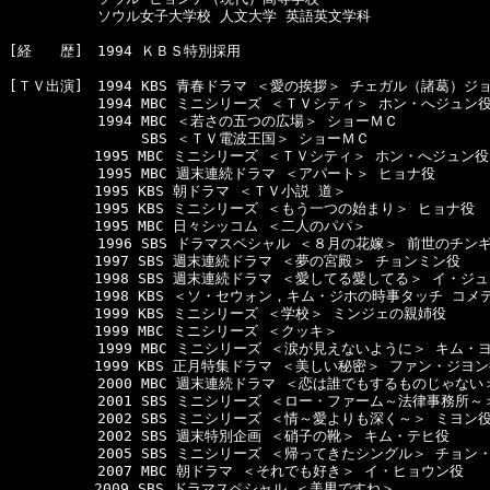
  　　　　　ソウル女子大学校 人文大学 英語英文学科

[経　　歴]　1994 ＫＢＳ特別採用　

[ＴＶ出演]　1994 KBS 青春ドラマ ＜愛の挨拶＞ チェガル（諸葛）ジョ
  　　　　　1994 MBC ミニシリーズ ＜ＴＶシティ＞ ホン・へジュン役
  　　　　　1994 MBC ＜若さの五つの広場＞ ショーＭＣ 

  　　　　　     SBS ＜ＴＶ電波王国＞ ショーＭＣ

　　　　　　1995 MBC ミニシリーズ ＜ＴＶシティ＞ ホン・へジュン役

  　　　　　1995 MBC 週末連続ドラマ ＜アパート＞ ヒョナ役

　　　　　　1995 KBS 朝ドラマ ＜ＴＶ小説 道＞

　　　　　　1995 KBS ミニシリーズ ＜もう一つの始まり＞ ヒョナ役

　　　　　　1995 MBC 日々シッコム ＜二人のパパ＞

  　　　　　1996 SBS ドラマスペシャル ＜８月の花嫁＞ 前世のチン
　　　　　　1997 SBS 週末連続ドラマ ＜夢の宮殿＞ チョンミン役

　　　　　　1998 SBS 週末連続ドラマ ＜愛してる愛してる＞ イ・ジュ
　　　　　　1998 KBS ＜ソ・セウォン，キム・ジホの時事タッチ コメ
　　　　　　1999 KBS ミニシリーズ ＜学校＞ ミンジェの親姉役

　　　　　　1999 MBC ミニシリーズ ＜クッキ＞

  　　　　　1999 MBC ミニシリーズ ＜涙が見えないように＞ キム・ヨ
　　　　　　1999 KBS 正月特集ドラマ ＜美しい秘密＞ ファン・ジヨン
  　　　　　2000 MBC 週末連続ドラマ ＜恋は誰でもするものじゃない
  　　　　　2001 SBS ミニシリーズ ＜ロー・ファーム～法律事務所～
  　　　　　2002 SBS ミニシリーズ ＜情～愛よりも深く～＞ ミヨン役 
  　　　　　2002 SBS 週末特別企画 ＜硝子の靴＞ キム・テヒ役 

  　　　　　2005 SBS ミニシリーズ ＜帰ってきたシングル＞ チョン・
  　　　　　2007 MBC 朝ドラマ ＜それでも好き＞ イ・ヒョウン役

　　　　　　2009 SBS ドラマスペシャル ＜美男ですね＞
