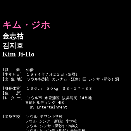
キム・ジホ
金志祜
김지호
Kim Ji-Ho
[職　　業]　俳優

[生年月日]　１９７４年７月２２日（陽暦）　

[出 生 地]　ソウル特別市 カンナム（江南）区 シンサ（新沙）洞

[身長体重]　１６６cm　５０kg　３３－２７－３３

[住　　所]　

[レ タ ー]　ソウル市 永登浦区 汝矣島洞 14番地 

　　　　　　青龍ビルディング 4階

  　　　　　　BS Entertainment 

[出身学校]　ソウル テワン小学校

　　　　　　ソウル シング（新鴎）小学校

  　　　　　ソウル シンサ（新沙）中学校

  　　　　　ソウル ヒョンデ（現代）高等学校
