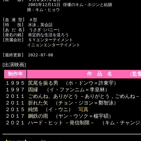
  　　　　　2001年12月11日 俳優の
キム・ホジン
と結婚

　　　　　　娘：キム・ヒョウ

[血 液 型]　Ａ型　

[特　　技]　水泳，英会話

[あ だ 名]　うさぎ（バニー）

[座右の銘]　肯定的な生活を送ろう

[所属会社]　ＳＹエンターテイメント

イニョンエンターテイメント
[出演映画]
制作年
作 品 名 （監督
１９９５
尻尾を振る男
（
ホ・ドンウ
＝許東宇）
１９９７
因縁
（
イ・ファンニム
＝李皇林）
２０１１
ごめんね、ありがとう
－ありがとう，ごめんね－
２０１１
折れた矢
（
チョン・ジヨン
＝鄭智泳）
２０１５
純情
（
イ・ウニ
）
写真
２０１７
鋼鉄の雨
（
ヤン・ウソク
＝楊宇碩）
２０２１
ハード・ヒット －発信制限－
（
キム・チャンジ