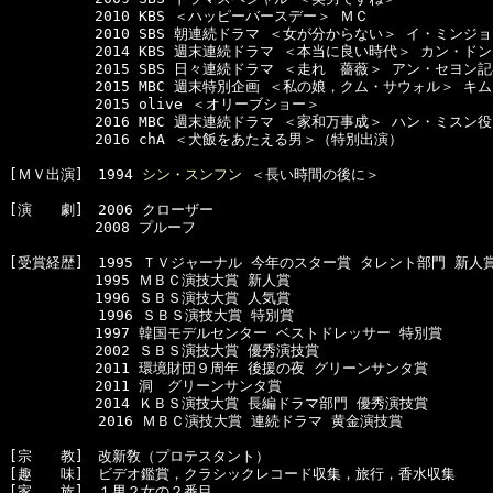
　　　　　　2010 KBS ＜ハッピーバースデー＞ ＭＣ

　　　　　　2010 SBS 朝連続ドラマ ＜女が分からない＞ イ・ミンジョ
　　　　　　2014 KBS 週末連続ドラマ ＜本当に良い時代＞ カン・ドン
　　　　　　2015 SBS 日々連続ドラマ ＜走れ　薔薇＞ アン・セヨン記
　　　　　　2015 MBC 週末特別企画 ＜私の娘，クム・サウォル＞ キ
　　　　　　2015 olive ＜オリーブショー＞

　　　　　　2016 MBC 週末連続ドラマ ＜家和万事成＞ ハン・ミスン役

　　　　　　2016 chA ＜犬飯をあたえる男＞（特別出演）

[ＭＶ出演]　1994 
シン・スンフン
 ＜長い時間の後に＞

[演　　劇]　2006 クローザー

　　　　　　2008 プルーフ

[受賞経歴]　1995 ＴＶジャーナル 今年のスター賞 タレント部門 新人賞
　　　　　　1995 ＭＢＣ演技大賞 新人賞

　　　　　　1996 ＳＢＳ演技大賞 人気賞　

  　　　　　1996 ＳＢＳ演技大賞 特別賞

　　　　　　1997 韓国モデルセンター ベストドレッサー 特別賞

　　　　　　2002 ＳＢＳ演技大賞 優秀演技賞

　　　　　　2011 環境財団９周年 後援の夜 グリーンサンタ賞

　　　　　　2011 洞　グリーンサンタ賞

　　　　　　2014 ＫＢＳ演技大賞 長編ドラマ部門 優秀演技賞

  　　　　　2016 ＭＢＣ演技大賞 連続ドラマ 黄金演技賞

[宗　　教]　改新敎（プロテスタント）　

[趣　　味]　ビデオ鑑賞，クラシックレコード収集，旅行，香水収集　　

[家　　族]　１男２女の２番目
