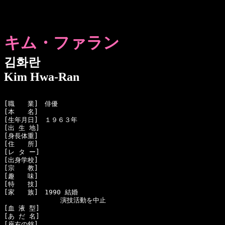
キム・ファラン
김화란
Kim Hwa-Ran
[職　　業]　俳優

[本　　名]　

[生年月日]　１９６３年 

[出 生 地]　

[身長体重]　

[住　　所]　

[レ タ ー]　

[出身学校]　

[宗　　教]　

[趣　　味]　

[特　　技]　

[家　　族]　1990 結婚

 　　　　　　　　演技活動を中止

[血 液 型]　

[あ だ 名]　

[座右の銘]　
