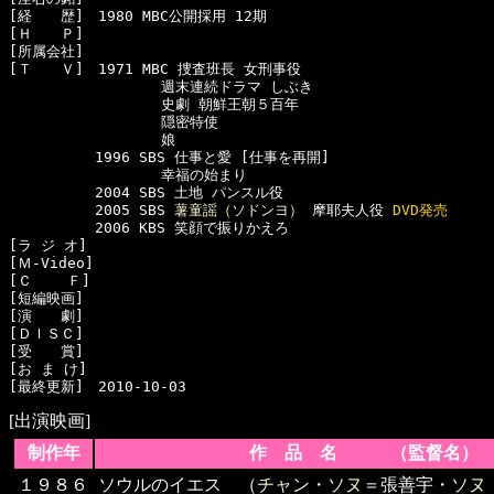
[経　　歴]　1980 MBC公開採用 12期

[Ｈ　　Ｐ]　

[所属会社]　

[Ｔ　　Ｖ]　1971 MBC 捜査班長 女刑事役

　　　　　　　　　　 週末連続ドラマ しぶき

　　　　　　　　　　 史劇 朝鮮王朝５百年

　　　　　　　　　　 隠密特使

　　　　　　　　　　 娘

　　　　　　1996 SBS 仕事と愛 [仕事を再開]

　　　　　　　　　　 幸福の始まり

　　　　　　2004 SBS 土地 パンスル役

　　　　　　2005 SBS 
薯童謡（ソドンヨ）
 摩耶夫人役 
DVD発売
　　　　　　2006 KBS 笑顔で振りかえろ

[ラ ジ オ]　

[Ｍ-Video]　

[Ｃ    Ｆ]　

[短編映画]　

[演　　劇]　

[ＤＩＳＣ]　

[受　　賞]　

[お ま け]　

[出演映画]
制作年
作 品 名 （監督名）
１９８６
ソウルのイエス （
チャン・ソヌ
＝張善宇・
ソヌ