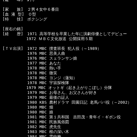
[家　　族]　２男４女中６番目

[血 液 型]　Ｏ型

[特　　技]　ボクシング

[座右の銘]　

[経　　歴]　1971 高等学校を卒業した年に演劇俳優としてデビュー

　　　　　　1972 ＭＢＣ文化放送 公開採用５期

[ＴＶ出演]　1972 MBC 捜査班長 犯人役（～1989）

  　　　　　1976 MBC 思美人曲

  　　　　　1976 MBC スェランサン娘

  　　　　　1977 MBC あなた

  　　　　　1978 MBC 熱い手

  　　　　　1978 MBC 微笑

  　　　　　1978 MBC ヨンジ（蓮知）

  　　　　　1978 MBC 宇宙探検隊

　　　　　　1979 MBC オットギ（起き上がりこぼし）分隊

  　　　　　1979 MBC お母さん、お父さんが好き

  　　　　　1979 MBC 最後の証人

  　　　　　1980 KBS 農村ドラマ 田園日記 老馬パパ役（～2002）

  　　　　　1980 MBC 畑

  　　　　　1980 MBC 娘

  　　　　　1981 MBC 第１共和国　吉田茂・青年イ・ギボン役

  　　　　　1981 MBC 民族風俗図

  　　　　　1982 MBC 虎先生

  　　　　　1983 MBC 根の深い木

  　　　　　1984 MBC 雪中梅
