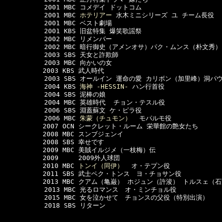
  　　　　　2001 MBC コメデイ ドットコム

  　　　　　2001 MBC 
ホテリアー
 水木ミニシリーズ ユ チーム長役 

  　　　　　2001 MBC ベスト劇場

  　　　　　2001 KBS 旧盆特集 爆笑歌謡祭

  　　　　　2002 MBC リメンバー

  　　　　　2002 MBC 暗行御史（アメンオサ）パク・ムンス（朴文秀） 
 　　　　 　2003 SBS 天女と詐欺師  

  　　　　　2003 MBC 向かいの女

　　　　　　2003 KBS 武人時代

 　　　　 　2003 SBS オールイン 運命の愛 カリボン（加里峰）洞パ
  　　　　　2004 KBS 
海神 -HESSIN-
 ハン行首役 

  　　　　　2004 SBS 泥棒の娘

  　　　　　2004 MBC 英雄時代  チョン・テスル役

  　　　　　2006 SBS 淵蓋蘇文 ケ・ピラ役

  　　　　　2006 MBC 
朱蒙（チュモン）
  モパルモ役

　　　　　　2007 OCN シークレット・ルーム 栄華館の艶女たち

　　　　　　2008 MBC スンブジェンイ

　　　　　　2008 SBS 幸せです

　　　　　　2009 MBC 美賊イルジメ（一枝梅）伝

　　　　　　2009     2009外人球団

　　　　　　2010 MBC 
トンイ（同伊）
  オ・テプン役

　　　　　　2011 SBS 武士ペク・トンス　ヨ・チョサン役

　　　　　　2013 MBC クアム（亀巌） ホジュン（許浚） トルスェ（石
  　　　　　2013 MBC 光るロマンス　オ・ミンチョル役

  　　　　　2015 MBC 女を泣かせて　チョンスの父役（特別出演）

  　　　　　2018 SBS リターン
