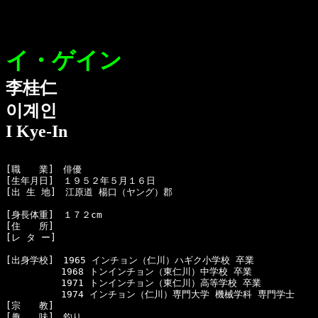
イ・ゲイン
李桂仁
이계인
I Kye-In
[職　　業]　俳優

[生年月日]　１９５２年５月１６日 

[出 生 地]　江原道 楊口（ヤング）郡

[身長体重]　１７２cm

[住　　所]　

[レ タ ー]　

[出身学校]　1965 インチョン（仁川）ハギク小学校 卒業

　　　　　　1968 トンインチョン（東仁川）中学校 卒業

　　　　　　1971 トンインチョン（東仁川）高等学校 卒業

　　　　　　1974 インチョン（仁川）専門大学 機械学科 専門学士

[宗　　教]　

[趣　　味]　釣り
