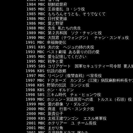
  　　　　　1984 MBC 朝鮮総督府

  　　　　　1985 MBC 壬辰倭乱 ヨ・シラ役

  　　　　　1985 MBC もちろんそうとも、そうでなくて

  　　　　　1986 MBC 日付変更線

  　　　　　1986 MBC 愛と野望

  　　　　　1988 MBC 先生 私たちの先生

  　　　　　1989 MBC 第２共和国　ソク・チャンヒ役

  　　　　　1990 MBC 大院君（テウォングン）　チャン・スンギュ役

　　　　　　1991 MBC 幸福御使伝

  　　　　　1991 KBS 夫の女　ヘジュの姉の夫役

　　　　　　1993 MBC ベスト劇場 ある曇りの日の愛

  　　　　　1995 MBC 愛を記憶してください

  　　　　　1995 MBC 戦争と愛

  　　　　　1995 SBS コリアゲート　国軍セキュリティー司令部 要人
　　　　　　1996 KBS 伝説の故郷

  　　　　　1997 MBC リベンジ（復讐血戦）ペ室長役 

　　　　　　1997 MBC ドクターズ　カンヌン（江陵）病院麻酔科科長ヤ
　　　　　　1998 KBS 野望の伝説　ヨンジェ役

　　　　　　1998 KBS ホン・ギルドン

　　　　　　1998 SBS 三キム時代　チェ・ヒョンウ役

　　　　　　1999 MBC ホジュン－宮廷医官への道　トルスェ（石頭）役

  　　　　　1999 MBC 愛の群像 ソ・ダルゴン

  　　　　　2000 MBC 商道　行首ペ・スンタク役

  　　　　　2000 MBC 新貴公子 

  　　　　　2000 KBS 太祖王建ワンゴン  エスル将軍役 

  　　　　　2001 MBC ホテリアー　ユ チーム長役

  　　　　　2001 MBC まがり角

  　　　　　2001 MBC 正月特集ドラマ 嫁たち
