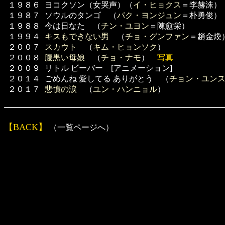
１９８６
ヨコクソン（女哭声）（
イ・ヒョクス
＝李赫洙）
１９８７
ソウルのタンゴ （
パク・ヨンジュン
＝朴勇俊）
１９８８
今は日なた （
チン・ユヨン
＝陳愈栄）
１９９４
キスもできない男
（
チョ・グンファン
＝趙金煥
２００７
スカウト
（
キム・ヒョンソク
）
２００８
腹黒い母娘
（
チョ・ナモ
）
写真
２００９
リトル ビーバー [アニメーション]
２０１４
ごめんね 愛してる ありがとう （
チョン・ユン
２０１７
悲憤の涙
（
ユン・ハンニョル
）
【BACK】
（一覧ページへ）