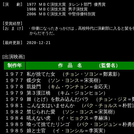
[演　　劇]　1977 ＭＢＣ演技大賞 タレント部門 優秀賞

  　　　　　1986 ＭＢＣ演技大賞 男子演技賞

  　　　　　2006 ＭＢＣ演技大賞 中堅俳優特別賞

[受賞経歴]　

[お ま け]　・俳優になったきっかけは，高校時代に演劇部に入ると髪を
　　　　　　　からだそうだ。

[最終更新]　2020-12-21

[出演映画]
制作年
作 品 名 （監督名）
１９７７
私が捨てた女 （
チョン・ソヨン
＝鄭素影）
１９７７
蝶少女 （
ソン・ヨンス
＝宋英樹）
１９７８
凱旋門 （
キム・ウンチョン
＝金応天）
１９７９
第３漢江橋 （キム・ジョンヒョン）
１９７９
棘（とげ）を飲み込んだバラ （
チョン・ジヌ
＝
１９８１
こんな女はいませんか （
パク・チョルス
＝朴哲
１９８２
禁じられた愛 （
ソン・ヨンス
＝宋英樹）
１９８４
吼えない虎 （
イ・ヒョクス
＝李赫洙）
１９８５
喰って捨てたリンゴ （
パク・ヨンジュン
＝朴勇
１９８５
娘と士官 （
イ・ヨンシル
＝李英実）