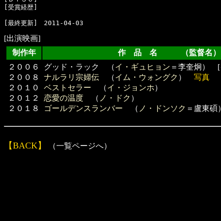
[受賞経歴]　

[出演映画]
制作年
作 品 名 （監督名）
２００６
グッド・ラック （
イ・ギュヒョン
＝李奎炯） 
２００８
ナルラリ宗婦伝
（
イム・ウォングク
）
写真
２０１０
ベストセラー
（
イ・ジョンホ
）
２０１２
恋愛の温度
（
ノ・ドク
）
２０１８
ゴールデンスランバー
（
ノ・ドンソク
＝盧東碩
【BACK】
（一覧ページへ）