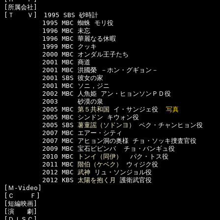
[所属会社]　

[Ｔ　　Ｖ]　1995 SBS 砂時計 

　　　　　　1995 MBC 蜘蛛 モリ役

　　　　　　1996 MBC 未忘

　　　　　　1996 MBC 華麗なる休暇

　　　　　　1999 MBC クッキ

　　　　　　2000 MBC オンダル王子たち

　　　　　　2001 MBC 商道

　　　　　　2001 MBC 洪國榮 －ホン・グギョン－ 

　　　　　　2001 SBS 彼女の家

　　　　　　2001 MBC ソニ，ジニ 

　　　　　　2002 MBC 人魚姫 アン・ヒョンソンＰＤ役 

　　　　　　2003     砂漠の泉

　　　　　　2005 MBC 
第５共和国
 イ・サンジェ役  
写真
　　　　　　2005 MBC シンドン キウォン役

　　　　　　2005 SBS 
薯童謡（ソドンヨ）
 ペク・チャンヒョン役 

　　　　　　2007 MBC エアー・シティ 

　　　　　　2007 MBC アヒョン洞の奥様 チョ・ソッキ捜査官役

　　　　　　2009 MBC 宝石ビビンバ  チョ・バンギュ役

　　　　　　2010 MBC 
トンイ（同伊）
  パク・トス役

　　　　　　2011 MBC 
階伯（ケベク）
 ウィジク役 

　　　　　　2012 MBC 
武神
 リュ・ソンジョル役 

　　　　　　2012 KBS 
太陽を抱く月
 護衛武官役 

[Ｍ-Video]　

[Ｃ    Ｆ]　

[短編映画]　

[演　　劇]　

[ＤＩＳＣ]
