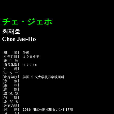
チェ・ジェホ
최재호
Choe Jae-Ho
[職　　業]　俳優

[生年月日]　１９６６年 

[出 生 地]　

[身長体重]　１７７cm

[住　　所]　

[レ タ ー]　

[出身学校]　韓国 中央大学校演劇映画科

[宗　　教]　

[趣　　味]　

[家　　族]　

[血 液 型]　

[特　　技]　

[あ だ 名]　

[座右の銘]　

[経　　歴]　1986 MBC公開採用タレント17期

[Ｈ　　Ｐ]
