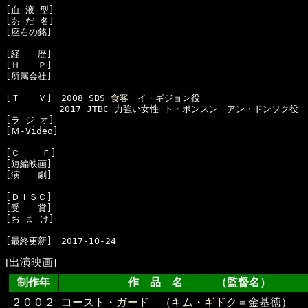
[血 液 型]　

[あ だ 名]　

[座右の銘]　

[経　　歴]　

[Ｈ　　Ｐ]　

[所属会社]　

[Ｔ　　Ｖ]　2008 SBS 
食客
　イ・ギジョン役

　　　　　　2017 JTBC 力強い女性 ト・ボンスン　アン・ドンソク役

[ラ ジ オ]　

[Ｍ-Video]　

[Ｃ    Ｆ]　

[短編映画]　

[演　　劇]　

[ＤＩＳＣ]　

[受　　賞]　

[お ま け]　

[出演映画]
制作年
作 品 名 （監督名）
２００２
コースト・ガード
（
キム・ギドク
＝金基徳）