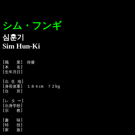
シム・フンギ
심훈기
Sim Hun-Ki
[職　　業]　俳優

[本　　名]　

[生年月日]　

[出 生 地]　

[身長体重]　１８４cm　７２kg 

[住　　所]　

[レ タ ー]　

[出身学校]　

[宗　　教]　

[趣　　味]　

[特　　技]　

[家　　族]　
