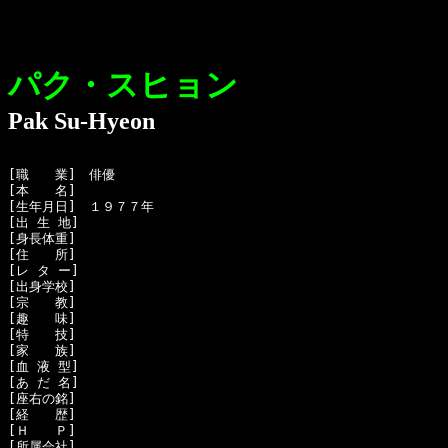
パク・スヒョン
Pak Su-Hyeon
[職　　業]　俳優

[本　　名]　

[生年月日]　１９７７年 

[出 生 地]　

[身長体重]　

[住　　所]　

[レ タ ー]　

[出身学校]　

[宗　　教]　

[趣　　味]　

[特　　技]　

[家　　族]　

[血 液 型]　

[あ だ 名]　

[座右の銘]　

[経　　歴]　

[Ｈ　　Ｐ]　

[所属会社]　
