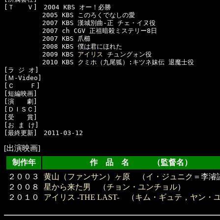
[Ｔ　　Ｖ]　2004 KBS オー！必勝

　　　　　　2005 KBS このろくでなしの愛

　　　　　　2007 KBS 漢城別曲-正 チェ・イヌ役 

　　　　　　2007 ch CGV 正祖暗殺ミステリー8日

　　　　　　2007 KBS 爪櫛

　　　　　　2008 KBS 僕は君にほれた

　　　　　　2009 KBS 
アイリス
 チュングォン役

　　　　　　2010 KBS クミホ（九尾狐）:キツネ妹伝 退魔士役

[ラ ジ オ]　

[Ｍ-Video]　

[Ｃ    Ｆ]　

[短編映画]　

[演　　劇]　

[ＤＩＳＣ]　

[受　　賞]　

[お ま け]　

[出演映画]
制作年
作 品 名 （監督名）
２００３
黄山（ファンサン）ヶ原
（
イ・ジュニク
＝李濬
２００８
星から来た男
（
チョン・ユンチョル
）
２０１０
アイリス -THE LAST-
（
キム・ギュテ
，
ヤン・