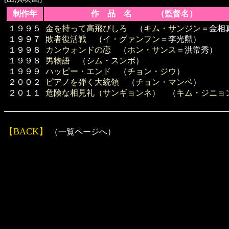
制作年
作 品 名 （監督名）
１９９５
金を持って高飛びしろ
（
キム・サンジン
＝金相
１９９７
敗者復活戦
（
イ・グァンフン
＝李光勲）
１９９８
カンウォンドの恋
（
ホン・サンス
＝洪常秀）
１９９８
男物語
（
シム・スンボ
）
１９９９
ハッピー・エンド
（
チョン・ジウ
）
２００２
ピアノを弾く大統領
（
チョン・マンベ
）
２０１１
危険な相見礼（サンギョンネ）
（
キム・ジニョ
【BACK】
（一覧ページへ）