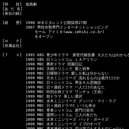
[特　　技]　仮面劇

[あ だ 名]　

[座右の銘]　

[経　　歴]　1998 ＭＢＣタレント公開採用27期

  　　　　　2007 男性衣類専門インターネットショッピング

　　　　　　　　 モール アイミキ(www.imhiki.co.kr)

　　　　　　　　 をオープン

[Ｈ　　Ｐ]　

[所属会社]　

[Ｔ　　Ｖ]　1995 KBS 青少年ドラマ　新世代報告書 大人たちはわからな
  　　　　　1995 SBS 日々シットコム ＬＡアリラン

  　　　　　1998 MBC 農村ドラマ 田園日記

  　　　　　1999 KBS 夫婦クリニック 愛と戦争

  　　　　　1999 MBC 日曜朝ドラマ 愛しか私は分からない

  　　　　　1999 MBC 月火ミニシリーズ 流れるものは歳月だけか

  　　　　　1999 MBC 日々シットコム 男女６人恋物語

  　　　　　1999 MBC 日々連続ドラマ 一人だけのあなた

  　　　　　1999 MBC 特別企画ドラマ ワンチョ（王祖）

  　　　　　1999 MBC 朝ドラマ 美しい選択

  　　　　　1999 MBC 水木ミニシリーズ グッバイ・マイ・ラブ

  　　　　　1999 MBC 日々連続ドラマC いつも幸せ

  　　　　　2000 MBC 青春シットコム 家門の栄光

  　　　　　2000 MBC 週間シットコム 三人の友だち

  　　　　　2000 MBC 水木ミニシリーズ バッド・ボーイズ

  　　　　　2000 MBC 水木ミニシリーズ イブのすべて

  　　　　　2000 MBC 週末連続ドラマ 恋は誰でもするものじゃない
