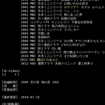
  　　　　　2000 MBC 月火ミニシリーズ お熱いのがお好き

  　　　　　2001 MBC 水木ミニシリーズ 
ホテリアー
 ホテル ルームメ
  　　　　　2001 MBC 月火ミニシリーズ ソニ，ジニ

  　　　　　2001 MBC 水木ミニシリーズ 秋に会った男

  　　　　　2001 MBC 日々連続ドラマ 結婚の法則

  　　　　　2002 コメディーTV ランジェリー 下着会社室長役

  　　　　　2002 MBC 朝ドラマ 私の名前はコンジュ

  　　　　　2003 MBC 月火ミニシリーズ ラブレター

  　　　　　2003 MBC 可愛い女

  　　　　　2004 MBC 英雄時代

  　　　　　2004 MBC 月火ミニシリーズ 火の鳥 チウンの友だちヒヨン
  　　　　　2006 MBC 日々連続ドラマ どれだけ好きなの 

  　　　　　2008 MBC 朝ドラマ 白い嘘

　　　　　　2009 MBC 月火ミニシリーズ 僕の妻はスーパーウーマン コ
  　　　　　2010 MBC 水木ミニシリーズ まだ結婚したい女

　　　　　　2012 KBS 
棚ぼたのあなた
  　　　　　2012 KBS 週間ドラマ 夫婦クリニック 愛と戦争２

[Ｍ-Video]　

[Ｃ    Ｆ]　

[短編映画]　1994 空の音 地の音 19分

[演　　劇]　

[受賞経歴]　

[出演映画]