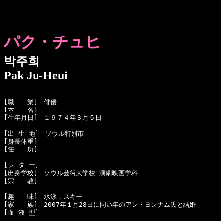
パク・チュヒ
박주희
Pak Ju-Heui
[職　　業]　俳優

[本　　名]　

[生年月日]　１９７４年３月５日

[出 生 地]　ソウル特別市

[身長体重]　

[住　　所]　

[レ タ ー]　

[出身学校]　ソウル芸術大学校 演劇映画学科

[宗　　教]　

[趣　　味]　水泳，スキー

[家　　族]　2007年１月28日に同い年のアン・ヨンナム氏と結婚

[血 液 型]　
