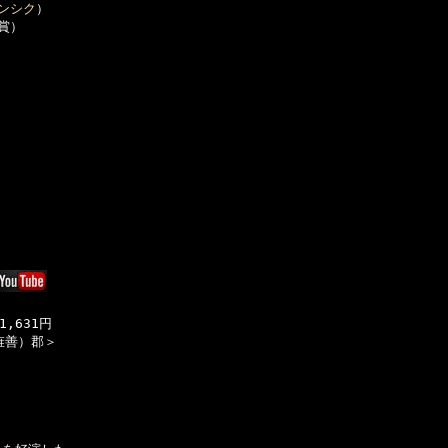
ンシク
）

賞）



631円

善）郡＞
