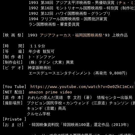
　　　      1993 第38回 アジア太平洋映画祭－男優助演賞（
チェ・ミ
　　　      1992 第16回 モントリオール国際映画祭－特別賞（制作社
　　　      1992 第12回 ハワイ国際映画祭－グランプリ

　　　      1994 フリプール国際映画祭－国際批評家賞

　　　      ラン国際映画祭－審査委員賞

[映 画 祭]　1993 
アジアフォーカス・福岡国際映画祭
'93 上映作品

[時    間]  １１９分

[等    級]　年少者 観覧可

[制 作 者]　ト・ドンファン

[制作会社]　（株）テドン（大東）興業 　 

[ビ デ オ]　神楽坂映画社

　　　      エースデュースエンタテインメント（再発売 9,800円）   
[You Tube]　
https://www.youtube.com/watch?v=De0ZkC1mCxc
[NET 配信]　
amazon prime video
[原 作 本]　われらの歪んだ英雄　李 文烈 (著)  情報センター出版局 1,
[撮影場所]　プクピョン国民学校＜カンウォンド（江原道）チョンソン（旌
  　　　　　キョンギ（京畿）商高

  　　　　　クルセム学校

[Private ]　

[お ま け]　・韓国映像資料院「韓国映画100選」選定作品（2013年）
