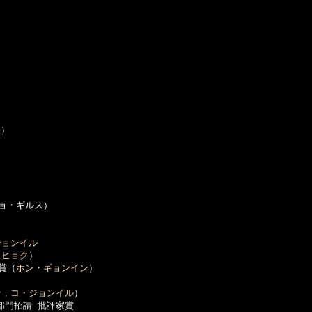
）

ョ・ギルス）

ジョンイル
・ヒョク
）

賞（
ホン・ギョンイン
）

ン
，
コ・ジョンイル
）

部門招請 批評家賞
