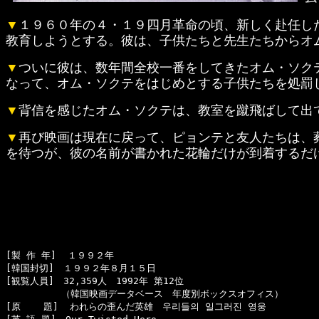
▼
１９６０年の４・１９四月革命の頃、新しく赴任し
教育しようとする。彼は、子供たちと先生たちからオ
▼
ついに彼は、数年間全校一番をしてきたオム・ソク
なって、オム・ソクテをはじめとする子供たちを処罰
▼
背信を感じたオム・ソクテは、教室を蹴飛ばして出
▼
再び映画は現在に戻って、ピョンテと友人たちは、
を待つが、彼の名前が書かれた花輪だけが到着するだけ
[製 作 年]  １９９２年

[韓国封切]　１９９２年８月１５日

[観覧人員]　32,359人　1992年 第12位

　　　　　　（韓国映画データベース　年度別ボックスオフィス）

[原    題]  われらの歪んだ英雄　우리들의 일그러진 영웅
