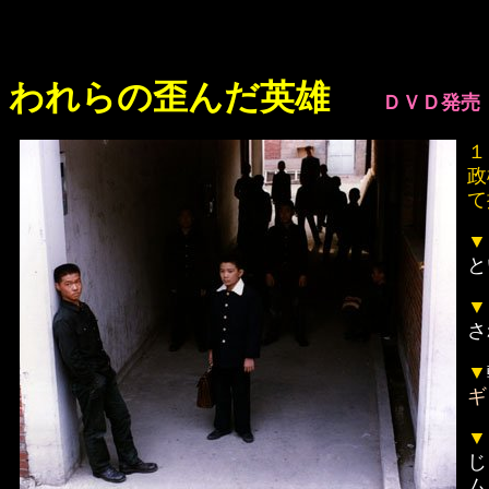
われらの歪んだ英雄
ＤＶＤ発売
１
政
て
▼
と
▼
さ
▼
ギ
▼
じ
ム