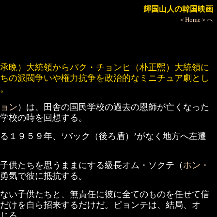
輝国山人の韓国映画
＜Home＞へ
承晩）大統領からパク・チョンヒ（朴正煕）大統領に
ちの派閥争いや権力抗争を政治的なミニチュア劇とし
。
ョン
）は、田舎の国民学校の過去の恩師が亡くなった
学校の時を回想する。
る１９５９年、‘バック（後ろ盾）’がなく地方へ左遷
子供たちを思うままにする級長オム・ソクテ（
ホン・
勇気で彼に抵抗する。
ない子供たちと、無責任に彼に全てのものを任せて信
だけを自ら招来するだけだ。ピョンテは、結局、オ
じる。