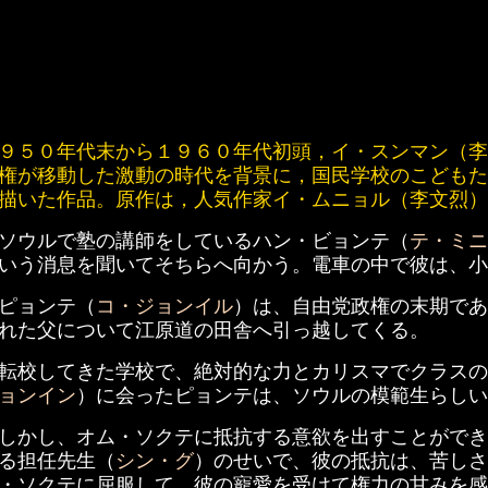
９５０年代末から１９６０年代初頭，イ・スンマン（李
権が移動した激動の時代を背景に，国民学校のこどもた
描いた作品。原作は，人気作家イ・ムニョル（李文烈）
ソウルで塾の講師をしているハン・ビョンテ（
テ・ミニ
いう消息を聞いてそちらへ向かう。電車の中で彼は、小
ピョンテ（
コ・ジョンイル
）は、自由党政権の末期であ
れた父について江原道の田舎へ引っ越してくる。
転校してきた学校で、絶対的な力とカリスマでクラスの
ョンイン
）に会ったピョンテは、ソウルの模範生らしい
しかし、オム・ソクテに抵抗する意欲を出すことができ
る担任先生（
シン・グ
）のせいで、彼の抵抗は、苦しさ
・ソクテに屈服して、彼の寵愛を受けて権力の甘みを感