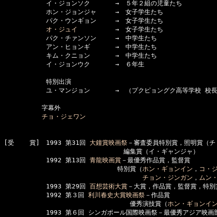
　　　      イ・ジョンソク　　　　→　５年２組の児童たち

　　　      ホン・ジョンジャ　　　→　女子学生たち

　　　      パク・ウンギョン　　　→　女子学生たち

オ・ジュイ
　　　　　　→　女子学生たち

　　　      パク・チァンソン　　　→　中学生たち

　　　      アン・ヒョンギ　　　　→　中学生たち

　　　      キム・クニョン　　　　→　中学生たち

　　　      イ・ジョンウク　　　　→　６年生

　　　      特別出演

　　　      ユ・マンジョン　　　　→　（プクピョングク高等学校 校長
　　　　　　字幕外

チョ・ジェワン
[受    賞]　1993 第31回 
大鐘賞映画祭
－審査委員特別賞，照明賞（チ
　　　　　　　　　　　　　　　　　　　編集賞（イ・ギャンジャ）　

　　　      1992 第13回 
青龍映画賞
－最優秀作品賞，監督賞

　　　　　　　　　　　　　　　　　　特別賞（
ホン・ギョンイン
，
コ・
チョン・ジンガン
，
ムン
　　　      1993 第29回 
百想芸術大賞
－大賞，作品賞，監督賞，特別
　　　      1992 第３回 
利川春史大賞映画祭
－作品賞

　　　　　　　　　　　　　　　　　　　　優秀演技賞（
ホン・ギョンイ
　　　      1993 第６回 シンガポール国際映画祭－最優秀アジア映画