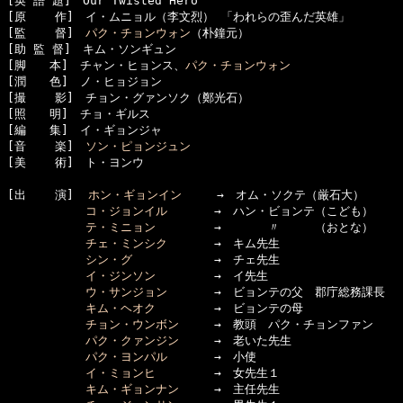
[英 語 題]　Our Twisted Hero

[原    作]　イ・ムニョル（李文烈） 「われらの歪んだ英雄」

[監    督]　
パク・チョンウォン
（朴鐘元）

[助 監 督]　キム・ソンギュン

[脚　　本]　チャン・ヒョンス、
パク・チョンウォン
[潤　　色]　ノ・ヒョジョン

[撮    影]　チョン・グァンソク（鄭光石）

[照　　明]　チョ・ギルス

[編　　集]　イ・ギョンジャ

[音    楽]　
ソン・ピョンジュン
[美    術]　ト・ヨンウ

[出    演]  
ホン・ギョンイン
　　　→　オム・ソクテ（厳石大）

コ・ジョンイル
　　　　→　ハン・ビョンテ（こども）

テ・ミニョン
　　　　　→　　　　〃　　　（おとな）

チェ・ミンシク
　　　　→　キム先生

シン・グ
　　　　　　　→　チェ先生

イ・ジンソン
　　　　　→　イ先生

ウ・サンジョン
　　　　→　ビョンテの父　郡庁総務課長

キム・ヘオク
　　　　　→　ビョンテの母

チョン・ウンボン
　　　→　教頭　パク・チョンファン

パク・クァンジン
　　　→　老いた先生

パク・ヨンパル
　　　　→　小使　

イ・ミョンヒ
　　　　　→　女先生１

キム・ギョンナン
　　　→　主任先生
