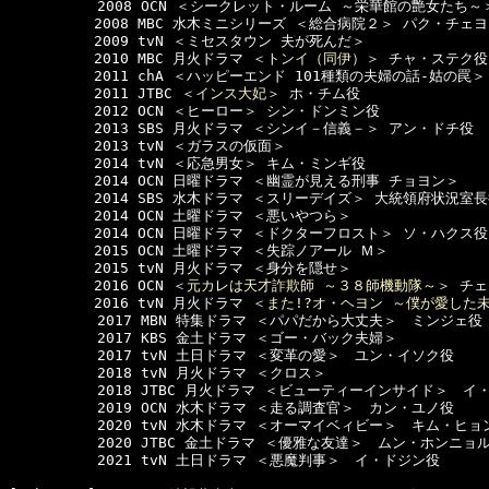
  　　　　　2008 OCN ＜シークレット・ルーム ～栄華館の艶女たち～
　　　　　　2008 MBC 水木ミニシリーズ ＜総合病院２＞ パク・チェヨ
　　　　　　2009 tvN ＜ミセスタウン 夫が死んだ＞

　　　　　　2010 MBC 月火ドラマ ＜
トンイ（同伊）
＞ チャ・ステク役

　　　　　　2011 chA ＜ハッピーエンド 101種類の夫婦の話-姑の罠＞
　　　　　　2011 JTBC ＜
インス大妃
＞ ホ・チム役

　　　　　　2012 OCN ＜ヒーロー＞ シン・ドンミン役

　　　　　　2013 SBS 月火ドラマ ＜シンイ－信義－＞ アン・ドチ役

　　　　　　2013 tvN ＜ガラスの仮面＞

　　　　　　2014 tvN ＜応急男女＞ キム・ミンギ役

　　　　　　2014 OCN 日曜ドラマ ＜幽霊が見える刑事 チョヨン＞

　　　　　　2014 SBS 水木ドラマ ＜スリーデイズ＞ 大統領府状況室長
　　　　　　2014 OCN 土曜ドラマ ＜悪いやつら＞

　　　　　　2014 OCN 日曜ドラマ ＜ドクターフロスト＞ ソ・ハクス役

　　　　　　2015 OCN 土曜ドラマ ＜失踪ノアール Ｍ＞

　　　　　　2015 tvN 月火ドラマ ＜身分を隠せ＞

　　　　　　2016 OCN ＜
元カレは天才詐欺師 ～３８師機動隊～
＞ チェ
　　　　　　2016 tvN 月火ドラマ ＜
また!?オ・ヘヨン ～僕が愛した
  　　　　　2017 MBN 特集ドラマ ＜パパだから大丈夫＞　ミンジェ役

  　　　　　2017 KBS 金土ドラマ ＜ゴー・バック夫婦＞

  　　　　　2017 tvN 土日ドラマ ＜変革の愛＞　ユン・イソク役

  　　　　　2018 tvN 月火ドラマ ＜クロス＞

  　　　　　2018 JTBC 月火ドラマ ＜ビューティーインサイド＞　イ
  　　　　　2019 OCN 水木ドラマ ＜走る調査官＞　カン・ユノ役

  　　　　　2020 tvN 水木ドラマ ＜オーマイベィビー＞　キム・ヒョ
  　　　　　2020 JTBC 金土ドラマ ＜優雅な友達＞　ムン・ホンニョル
  　　　　　2021 tvN 土日ドラマ ＜悪魔判事＞　イ・ドジン役
