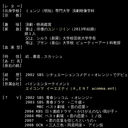
[レ タ ー]　

[出身学校]　ミョンジ（明知）専門大学 演劇映像学科

[宗　　教]　

[趣　　味]　演劇・映画鑑賞

[家　　族]　妻は，俳優の
ユン・ジミン
（2013年結婚）

　　　　　　娘１人

  　　　　　父は、シルラ（新羅）大学校芸術大学学長

  　　　　　母は、プサン（釜山）大学校 ビューティーアート科教授

[血 液 型]　

[特　　技]　絵，書道，スカッシュ

[あ だ 名]　

[座右の銘]　

[経　　歴]　2002 SBS シチュエーションコメディ＜オレンジ＞でデビュ
[Ｈ　　Ｐ]

[所属会社]　パインエンターテイメント

エイコンマ イーエヌティ（Ａ,ＥＮＴ acomma.ent）
[Ｔ　　Ｖ]　2002 SBS 青春シッコム ＜オレンジ＞ 

  　　　　　2003 SBS 青春ドラマ ＜二十歳＞ 

  　　　　　     MBC ベスト劇場 ＜昔の恋愛＞

　　　　　　2004 KBS 日々連続ドラマ ＜かけがえのない我が子＞

　　　　　　2004 MBC ベスト劇場 ＜昔の恋愛＞ ミノ役

　　　　　　2007     ＜君の言葉を信じろというの＞

　　　　　　2008 OCN ＜三人三色－同居同楽＞ アイン役
