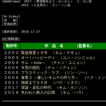
[WebDrama]　2017 ＜希望蘇生士コ・ヨンさん＞　コ・ヨン役

  　　　　　2021 ＜人生男主＞　チン・ハン役

[Ｍ-Video]　

[演　　劇]　

[受賞経歴]　

[出演映画]
制作年
作 品 名 （監督名）
２００２
緊急措置１９号
（
キム・テギュ
）
２００３
オー！ハッピーディ
（
ユン・ハンニョル
）
２００４
サム ～Some～
（
チャン・ユニョン
）
２００５
Ｂ型の彼氏
（
チェ・ソグォン
）
２００５
プラスティック・ラブ
（
ソン・ジヘ
）
２００９
食客２ ～優しいキムチの作り方～
（
ペク・トン
２０１１
地獄まで９０分
（
パク・ソヌク
）
２０１７
逆謀－反乱の時代
（
キム・ホンソン
）
２０１９
失われた殺人の記憶
（
キム・ハラ
）