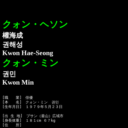
クォン・ヘソン
權海成
권해성
Kwon Hae-Seong
クォン・ミン
권민
Kwon Min
[職　　業]　俳優

[本　　名]　クォン・ミン　권민

[生年月日]　１９７９年５月２３日

[出 生 地]　プサン（釜山）広域市

[身長体重]　１８１cm ６７kg 

[住　　所]　
