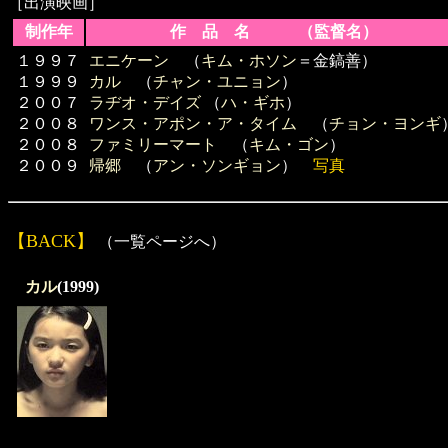
［出演映画］
制作年
作 品 名 （監督名）
１９９７
エニケーン
（
キム・ホソン
＝金鎬善）
１９９９
カル
（
チャン・ユニョン
）
２００７
ラヂオ・デイズ
（
ハ・ギホ
）
２００８
ワンス・アポン・ア・タイム
（
チョン・ヨンギ
２００８
ファミリーマート
（
キム・ゴン
）
２００９
帰郷
（
アン・ソンギョン
）
写真
【BACK】
（一覧ページへ）
カル
(1999)