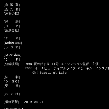
［血 液 型］　

［あ だ 名］　

［座右の銘］　

［経  　歴］　

［Ｈ  　Ｐ］　

［所属会社］　

［Ｔ  　Ｖ］　

［WebDrama］　

［ラ ジ オ］　

［Ｍ-Video］　

［Ｃ  　Ｆ］　

［短編映画］　1998 夏の始まり 11分 ユ・ソンジュン監督　主演

  　　　　　　2003 オー！ビューティフルライフ ６分 キム・インスク
　　　　　　　　　 Oh！Beautiful Life 

［演  　劇］　

［ＤＩＳＣ］　

［受  　賞］　

［お ま け］　
