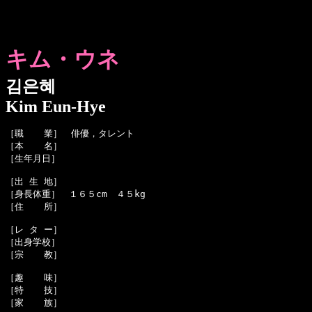
キム・ウネ
김은혜
Kim Eun-Hye
［職  　業］　俳優，タレント

［本  　名］　

［生年月日］　

［出 生 地］　

［身長体重］　１６５cm　４５kg

［住  　所］　

［レ タ ー］　

［出身学校］　

［宗  　教］　

［趣  　味］　

［特  　技］　

［家  　族］　
