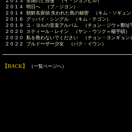
２０１３
全国のど自慢
（
イ・ジョンピル
）
２０１４
明日へ
（
プ・ジヨン
）
２０１４
朝鮮名探偵 失われた島の秘密
（
キム・ソギュン
２０１６
グッバイ・シングル
（
キム・テゴン
）
２０１９
ユ・ヨルの音楽アルバム
（
チョン・ジウ
＝鄭址
２０２０
スティール・レイン
（
ヤン・ウソク
＝楊宇碩）
２０２０
私を救わないでください
（
チョン・ヨンギョン
２０２２
ブルドーザー少女
（
パク・イウン
）
【BACK】
（一覧ページへ）