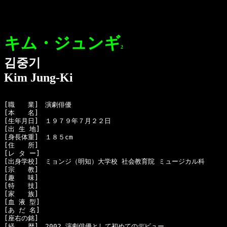
キム・ジュンギ
2
김중기
Kim Jung-Ki
[職　　業]　演劇俳優

[本　　名]　

[生年月日]　１９７９年７月２２日

[出 生 地]　

[身長体重]　１８５cm

[住　　所]　

[レ タ ー]　

[出身学校]　ミョンジ（明知）大学校 社会教育院 ミュージカル科

[宗　　教]　

[趣　　味]　

[特　　技]　

[家　　族]　

[血 液 型]　

[あ だ 名]　

[座右の銘]　

[経　　歴]　2002 演劇俳優として初めてのデビュー
