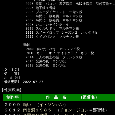
　　　　　　　2006 洗濯　パコン、書店職員、出版社職員、引越荷物セン
　　　　　　　2006 地下鉄１号線

　　　　　　　2006 ブルーダイヤモンド　一党２役

　　　　　　　2008 時間に　販売員、マルチマン役

　　　　　　　2009 時間に　販売員、マルチマン役

　　　　　　　2009 シューシャインボーイ

　　　　　　　2010 スケルリドゥ　マルチマン役

　　　　　　　2010 スノードロップ シーズン２　ホッダリ役

　　　　　　　2011 クイズバンク　マルチマン役

  　　　　　演劇

  　　　　　　2008 会いたいです　ヒルレンイ役

  　　　　　　2010 キラー オブ ナイトクラブ　キラー役

　　　　　　　2014 二人の兵士の話　フランシス役

　　　　　　　2016 兄弟の夜　ヨンソ役

　　　　　　　2018 兄弟の夜　ヨンソ役

[ＤＩＳＣ]　

[受　　賞]　

[お ま け]　

[出演映画]
制作年
作 品 名 （監督名）
２００９
願い
（
イ・ソンハン
）
２０１２
南営洞１９８５
（
チョン・ジヨン
＝鄭智泳）