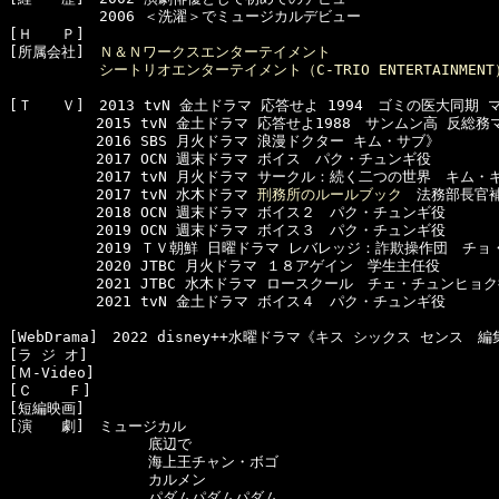
  　　　　　2006 ＜洗濯＞でミュージカルデビュー

[Ｈ　　Ｐ]　

[所属会社]　
Ｎ＆Ｎワークスエンターテイメント
シートリオエンターテイメント（C-TRIO ENTERTAINMENT
[Ｔ　　Ｖ]　2013 tvN 金土ドラマ 応答せよ 1994　ゴミの医大同期
　　　　　　2015 tvN 金土ドラマ 応答せよ1988　サンムン高 反総務
　　　　　　2016 SBS 月火ドラマ 浪漫ドクター キム・サブ》

　　　　　　2017 OCN 週末ドラマ ボイス　パク・チュンギ役

　　　　　　2017 tvN 月火ドラマ サークル：続く二つの世界　キム・ギ
　　　　　　2017 tvN 水木ドラマ 
刑務所のルールブック
　法務部長官補
　　　　　　2018 OCN 週末ドラマ ボイス２　パク・チュンギ役

　　　　　　2019 OCN 週末ドラマ ボイス３　パク・チュンギ役

　　　　　　2019 ＴＶ朝鮮 日曜ドラマ レバレッジ：詐欺操作団　チョ
　　　　　　2020 JTBC 月火ドラマ １８アゲイン　学生主任役

　　　　　　2021 JTBC 水木ドラマ ロースクール　チェ・チュンヒョク
　　　　　　2021 tvN 金土ドラマ ボイス４　パク・チュンギ役

[WebDrama]　2022 disney++水曜ドラマ《キス シックス センス　
[ラ ジ オ]　

[Ｍ-Video]　

[Ｃ    Ｆ]　

[短編映画]　

[演　　劇]　ミュージカル

　　　　　　　　　 底辺で

　　　　　　　　　 海上王チャン・ボゴ

　　　　　　　　 　カルメン

　　　　　　　　　 パダムパダムパダム
