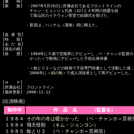
[趣　　味]　

[家　　族]　・2007年5月26日に所属会社であるフロントラインの

　　　　　　　チャン・ヒョンジュ代表（32)と４年間の熱愛を経

　　　　　　　て龍山区のイテウォン聖堂で結婚式を挙げた。

　　　　　　・新居は，ハンナム（漢南）洞に構えた。

[血 液 型]　

[特　　技]　

[あ だ 名]　

[座右の銘]　

[経　　歴]　・1984年に５歳で芸能界にデビューし，
ペ・チャンホ
監督の
　　　　　　　かった
＞で映画にデビューした子役出身俳優

　　　　　　・＜鯨とり２＞などの映画で子役専門俳優として活動した後，
　　　　　　　2006年に＜
絹の靴
＞で成人演技者として再デビューした。

[Ｈ　　Ｐ]　

[所属会社]　フロントライン

[出演映画]
制作年
作 品 名 （監督名）
１９８４
その年の冬は暖かかった
（
ペ・チャンホ
＝裵昶
１９８４
飛天怪獣 （
キム・ジョンヨン
）
１９８５
鯨とり２ （
ペ・チャンホ
＝裵昶浩）