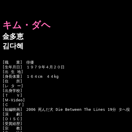
キム・ダヘ
金多恵
김다혜
[職　　業]　俳優

[生年月日]　１９７９年４月２０日 

[出 生 地]　

[身長体重]　１６４cm　４４kg

[住　　所]　

[レ タ ー]　

[出身学校]　

[Ｔ　　Ｖ]　

[Ｍ-Video]　

[Ｃ    Ｆ]　

[短編映画]　2006 死んだ犬 Die Between The Lines 19分 タへ役

[演　　劇]　

[ＤＩＳＣ]

[受賞経歴]　

[宗　　教]　
