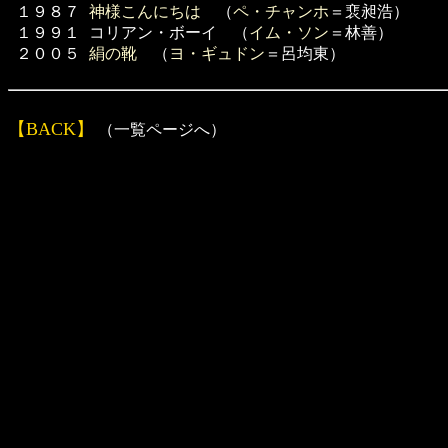
１９８７
神様こんにちは
（
ペ・チャンホ
＝裵昶浩）
１９９１
コリアン・ボーイ （
イム・ソン
＝林善）
２００５
絹の靴
（
ヨ・ギュドン
＝呂均東）
【BACK】
（一覧ページへ）