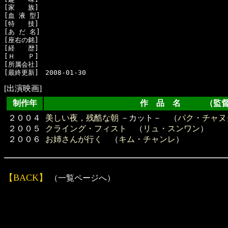
[家　　族]　

[血 液 型]　

[特　　技]　

[あ だ 名]　

[座右の銘]　

[経　　歴]　

[Ｈ　　Ｐ]

[所属会社]　

[出演映画]
制作年
作 品 名 （監督
２００４
美しい夜，残酷な朝
－カット－ （
パク・チャヌ
２００５
クライング・フィスト
（
リュ・スンワン
）
２００６
お姉さんが行く
（
キム・チャンレ
）
【BACK】
（一覧ページへ）