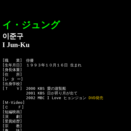
イ・ジュング
이준구
I Jun-Ku
[職　　業]　俳優

[生年月日]　１９９３年１０月１６日 生まれ

[身長体重]　

[住　　所]　

[レ タ ー]　

[出身学校]　

[Ｔ　　Ｖ]　2000 KBS 愛の遊覧船

  　　　　　2001 KBS 日が昇り月が出て

  　　　　　2002 MBC I Love ヒョンジョン 
DVD発売
[Ｍ-Video]　

[Ｃ    Ｆ]　

[短編映画]　

[演　　劇]　

[受賞経歴]　

[宗　　教]　

[趣　　味]　
