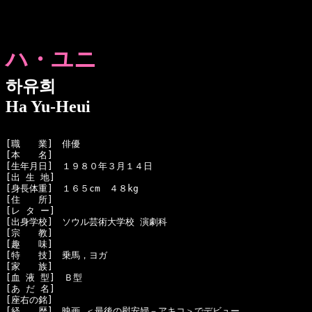
ハ・ユニ
하유희
Ha Yu-Heui
[職　　業]　俳優

[本　　名]　

[生年月日]　１９８０年３月１４日

[出 生 地]　

[身長体重]　１６５cm　４８kg

[住　　所]　

[レ タ ー]　

[出身学校]　ソウル芸術大学校 演劇科

[宗　　教]　

[趣　　味]　

[特　　技]　乗馬，ヨガ

[家　　族]　

[血 液 型]　Ｂ型

[あ だ 名]　

[座右の銘]　

[経　　歴]　映画 ＜最後の慰安婦－アキコ＞でデビュー
