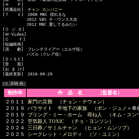
[Ｈ　　Ｐ]　

[所属会社]　
チャン カンパニー
[Ｔ　　Ｖ]　2008 MBC 揺れるな

　　　　　　2012 SBS チ・ウンス大吉

　　　　　　2012 MBC 愛してるみたい

[ラ ジ オ]　

[Ｍ-Video]　

[Ｃ    Ｆ]　

[短編映画]　

[演　　劇]　フレンチライアー（エルザ役）

　　　　　　パズル（クレア役）

[ＤＩＳＣ]　

[受　　賞]　

[お ま け]　

[出演映画]
制作年
作 品 名 （監督名）
２０１１
家門の災難
（
チョン・テウォン
）
２０１９
パラサイト 半地下の家族
（
ポン・ジュノ
＝奉
２０１９
ブリング・ミー・ホーム 尋ね人
（
キム・スン
２０２２
空気殺人 TOXIC
（
チョ・ヨンソン
）
２０２４
三日葬／サミルチャン
（
ヒョン・ムンソプ
）
２０２５
シークレット・メロディ
（
ソ・ユミン
）