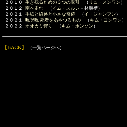
２０１０
生き残るための３つの取引
（
リュ・スンワン
）
２０１２
南へ走れ
（
イム・スルレ
＝林順禮）
２０２１
手紙と線路と小さな奇跡
（
イ・ジャンフン
）
２０２１
呪呪呪 死者をあやつるもの
（
キム・ヨンワン
）
２０２２
オオカミ狩り
（
キム・ホンソン
）
【BACK】
（一覧ページへ）