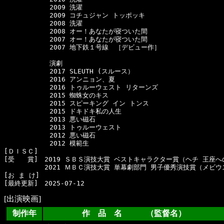
　　　　　　　2009 洗濯

　　　　　　　2009 コチュジャン トッポッキ

　　　　　　　2008 洗濯

　　　　　　　2008 オー！あなたが寝ついた間

　　　　　　　2007 オー！あなたが寝ついた間

　　　　　　　2007 地下鉄１号線　［デビュー作］

　　　　　　　演劇

　　　　　　　2017 SLEUTH (スルース）

　　　　　　　2016 アンニョン、夏

　　　　　　　2016 トゥルーウェスト リターンズ

　　　　　　　2015 蜘蛛女のキス

　　　　　　　2015 スピーキング イン トンス

　　　　　　　2015 ドキドキ私の人生

　　　　　　　2013 悪い磁石

　　　　　　　2013 トゥルーウェスト

　　　　　　　2012 悪い磁石

　　　　　　　2012 模範生

[ＤＩＳＣ]　

[受　　賞]　2019 ＳＢＳ演技大賞 ベストキャラクター賞（ヘチ 王座へ
  　　　　　2021 ＭＢＣ演技大賞 単幕劇部門 男子優秀演技賞（メビウス
[お ま け]　

[出演映画]
制作年
作 品 名 （監督名）