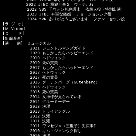
　　　　　　2022 JTBC 模範刑事２　ウ・テホ役

  　　　　　2022 SBS 千ウォン札弁護士  依頼人役（特別出演）

  　　　　　2023 JTBC 神聖な離婚  チョ・ジョンシク役

  　　　　　2024 tvN ありがとうございます  ファン・セウン役

[ラ ジ オ]　

[Ｍ-Video]　

[Ｃ    Ｆ]　

[短編映画]　

[演　　劇]　ミュージカル

　　　　　　　2021 ジェントルマンズガイド

　　　　　　　2020 もしかしたらハッピーエンド

　　　　　　　2019 ヘドウィック

　　　　　　　2019 死の賛美

　　　　　　　2017 もしかしたらハッピーエンド

　　　　　　　2017 ヘドウィック

　　　　　　　2017 死の賛美

　　　　　　　2016 グーテンバーグ（Gutenberg）

　　　　　　　2016 ヘドウィック

　　　　　　　2015 死の賛美

　　　　　　　2014 女神様が見られている

　　　　　　　2014 グルーミーデー

　　　　　　　2013 洗濯

　　　　　　　2013 トライアングル

　　　　　　　2012 洗濯

　　　　　　　2011 洗濯

　　　　　　　2011 ワンセジャ（王世子）失踪事件

　　　　　　　2010 キム・ジョンウク探し

　　　　　　　2010 洗濯
