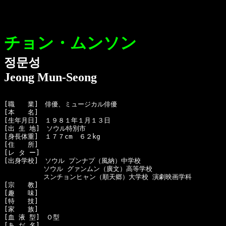
チョン・ムンソン
정문성
Jeong Mun-Seong
[職　　業]　俳優、ミュージカル俳優

[本　　名]　

[生年月日]　１９８１年１月１３日 

[出 生 地]　ソウル特別市

[身長体重]　１７７cm　６２kg 

[住　　所]　

[レ タ ー]　

[出身学校]　ソウル プンナプ（風納）中学校

　　　　　　ソウル グァンムン（廣文）高等学校

　　　　　　スンチョンヒャン（順天郷）大学校 演劇映画学科

[宗　　教]　

[趣　　味]　

[特　　技]　

[家　　族]　

[血 液 型]　Ｏ型

[あ だ 名]　
