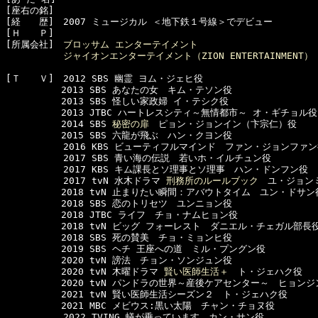
[座右の銘]　

[経　　歴]　2007 ミュージカル ＜地下鉄１号線＞でデビュー

[Ｈ　　Ｐ]　

[所属会社]　
ブロッサム エンターテイメント
ジャイオンエンターテイメント（ZION ENTERTAINMENT）
[Ｔ　　Ｖ]　2012 SBS 幽霊 ヨム・ジェヒ役

　　　　　　2013 SBS あなたの女　キム・テソン役

　　　　　　2013 SBS 怪しい家政婦 イ・テシク役

　　　　　　2013 JTBC ハートレスシティ～無情都市～ オ・ギチョル役

　　　　　　2014 SBS 
秘密の扉
　ピョン・ジョンイン（卞宗仁）役

　　　　　　2015 SBS 六龍が飛ぶ　ハン・クヨン役

  　　　　　2016 KBS ビューティフルマインド　ファン・ジョンファン
  　　　　　2017 SBS 青い海の伝説　若いホ・イルチュン役

  　　　　　2017 KBS キム課長とソ理事とソ理事　ハン・ドンフン役

  　　　　　2017 tvN 水木ドラマ 
刑務所のルールブック
　ユ・ジョンミ
　　　　　　2018 tvN 止まりたい瞬間：アバウトタイム　ユン・ドサン役
　　　　　　2018 SBS 恋のトリセツ　ユンニョン役

　　　　　　2018 JTBC ライフ　チョ・ナムヒョン役

　　　　　　2018 tvN ビッグ フォーレスト　ダニエル・チェガル部長役
　　　　　　2018 SBS 死の賛美　チョ・ミョンヒ役

　　　　　　2019 SBS ヘチ 王座への道　ミル・プングン役

　　　　　　2020 tvN 謗法　チョン・ソンジュン役

　　　　　　2020 tvN 木曜ドラマ 
賢い医師生活＋
　ト・ジェハク役

　　　　　　2020 tvN パンドラの世界～産後ケアセンター～　ヒョン
　　　　　　2021 tvN 賢い医師生活シーズン２　ト・ジェハク役

　　　　　　2021 MBC メビウス:黒い太陽　チャン・チョヌ役

  　　　　　2022 TVING 蟻が乗っています　カン・サン役
