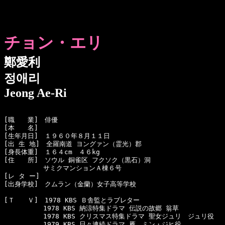
チョン・エリ
鄭愛利
정애리
Jeong Ae-Ri
[職　　業]　俳優

[本　　名]　

[生年月日]　１９６０年８月１１日

[出 生 地]　全羅南道 ヨングァン（霊光）郡

[身長体重]　１６４cm　４６kg

[住　　所]　ソウル 銅雀区 フクソク（黒石）洞 

　　　　　　サミクマンションＡ棟６号

[レ タ ー]　

[出身学校]　クムラン（金蘭）女子高等学校

[Ｔ　　Ｖ]　1978 KBS Ｂ舎監とラブレター

　　　　　　1978 KBS 納涼特集ドラマ 伝説の故郷 翁草

　　　　　　1978 KBS クリスマス特集ドラマ 聖女ジュリ　ジュリ役

　　　　　　1979 KBS 日々連続ドラマ 雁　ミン・ジヒ役
