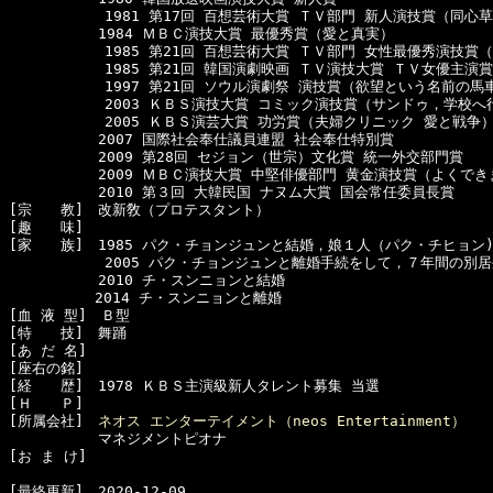
      　　　1981 第17回 百想芸術大賞 ＴＶ部門 新人演技賞（同心草
  　　　　　1984 ＭＢＣ演技大賞 最優秀賞（愛と真実）

      　　　1985 第21回 百想芸術大賞 ＴＶ部門 女性最優秀演技賞（
      　　　1985 第21回 韓国演劇映画 ＴＶ演技大賞 ＴＶ女優主演賞

      　　　1997 第21回 ソウル演劇祭 演技賞（欲望という名前の馬車
      　　　2003 ＫＢＳ演技大賞 コミック演技賞（サンドゥ，学校へ
      　　　2005 ＫＢＳ演芸大賞 功労賞（夫婦クリニック 愛と戦争）
  　　　　　2007 国際社会奉仕議員連盟 社会奉仕特別賞

  　　　　　2009 第28回 セジョン（世宗）文化賞 統一外交部門賞

  　　　　　2009 ＭＢＣ演技大賞 中堅俳優部門 黄金演技賞（よくでき
  　　　　　2010 第３回 大韓民国 ナヌム大賞 国会常任委員長賞

[宗　　教]　改新敎（プロテスタント）

[趣　　味]　

[家　　族]　1985 パク・チョンジュンと結婚，娘１人（パク・チヒョン)
      　　　2005 パク・チョンジュンと離婚手続をして，７年間の別居
  　　　　　2010 チ・スンニョンと結婚

　　　　　　2014 チ・スンニョンと離婚

[血 液 型]　Ｂ型

[特　　技]　舞踊

[あ だ 名]　

[座右の銘]　

[経　　歴]　1978 ＫＢＳ主演級新人タレント募集 当選

[Ｈ　　Ｐ]

[所属会社]　
ネオス エンターテイメント（neos Entertainment）
  　　　　　マネジメントピオナ

[お ま け]　

[最終更新]　2020-12-09
