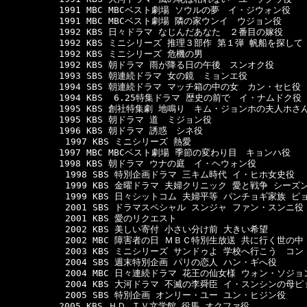
　　　　　　1991 MBC MBCベスト劇場 ソウルの夢　イ・ジウォン役

　　　　　　1991 MBC MBCベスト劇場 隣の家ウンイ　ウジョン役

　　　　　　1992 KBS 日々ドラマ なじんだあなた　２番目の嫁役

　　　　　　1992 KBS ミニシリーズ 推理３部作 第１弾 帆船を探して
　　　　　　1992 KBS ミニシリーズ 危機の男

　　　　　　1992 KBS 朝ドラマ 雨が降る日の午後　スンオク役

　　　　　　1993 SBS 朝連続ドラマ 女の鏡　ミョンエ役

　　　　　　1994 SBS 朝連続ドラマ マッチ箱の中の女　カン・セヒ役

　　　　　　1994 KBS  6.25特集ドラマ 歴史の前で　イ・ナムドク役

　　　　　　1995 KBS 創社特集劇 地鳴り　キム・ジョンホの夫人ホさん
　　　　　　1995 KBS 朝ドラマ 道　ミジョン役

　　　　　　1996 KBS 朝ドラマ 誘惑　シネ役

      　　　1997 KBS ミニシリーズ 熱愛

　　　　　　1997 MBC MBCベスト劇場 季節の変わり目　キョンハ役

　　　　　　1998 KBS 朝ドラマ ウナの庭　イ・ヘウォン役

      　　　1998 SBS 特別企画ドラマ 三キム時代 イ・ヒホ女史役

      　　　1999 KBS 金曜ドラマ 夫婦クリニック 愛と戦争 シー
      　　　1999 KBS 日々シットコム 夫婦平等 パンチョギ家族 ピ
      　　　2001 SBS ドラマスペシャル スンジャ ファン・スンニ役

      　　　2001 KBS 愛のリクエスト

      　　　2002 KBS 美しい寄付 小さい分け前 大きい希望 

      　　　2002 MBC 障害者の日 ＭＢＣ特別生放送 共に行く世の中

      　　　2003 KBS ミニシリーズ サンドゥよ 学校へ行こう　コン
      　　　2004 SBS 週末特別企画 パリの恋人 ハン・ギへ役

      　　　2004 MBC 日々連続ドラマ 花王の仙女様 ウォン・ソジョン
      　　　2004 KBS 大河ドラマ 不滅の李舜臣 イ・スンシンの母ピ
      　　　2005 SBS 特別企画 オンリー・ユー ユン・ヒジン役

　　　　　　2005 KBS ＨＤ ＴＶ文学館 役馬 オクファ役
