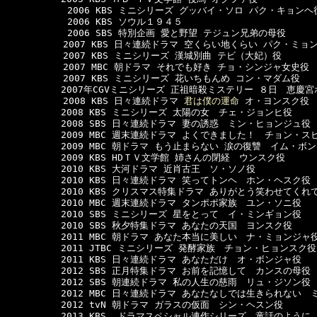
      　　　2006 KBS ミニシリーズ グッバイ・ソロ パク・キョンヘ役
      　　　2006 KBS ソウル１９４５

      　　　2006 SBS 特別企画 愛と野望 テジュン兄弟の母役

  　　　　　2007 KBS 日々連続ドラマ 空くらい地くらい パク・ミョン
  　　　　　2007 KBS ミニシリーズ 漢城別曲 テビ（大妃）役

  　　　　　2007 MBC 朝ドラマ それでも好き チョ・シンジャ女史役

  　　　　　2007 KBS ミニシリーズ 花いちもんめ コン・マダム役

　　　　　　2007年CGVミニシリーズ 正祖暗殺ミステリー ８日　恵慶宮
  　　　　　2008 KBS 日々連続ドラマ 
君は僕の運命
 オ・ヨンスク役

　　　　　　2008 KBS ミニシリーズ 太陽の女　チェ・ジョンヒ役

　　　　　　2008 SBS 日々連続ドラマ 妻の誘惑　ミン・ヒョンジュ役

　　　　　　2009 MBC 週末連続ドラマ よくできました！　チョン・スヒ
　　　　　　2009 MBC 朝ドラマ もう止まらない 涙の復讐　イム・ボン
　　　　　　2009 KBS HDＴＶ文学館 姉さんの閉経　ウンスク役

　　　　　　2010 KBS 大河ドラマ 近肖古王　ソ・ソノ役

　　　　　　2010 KBS 日々連続ドラマ 笑ってトンヘ　ホン・ヘスク役

　　　　　　2010 KBS クリスマス特集ドラマ ありがとう笑わせてくれ
　　　　　　2010 MBC 週末連続ドラマ タンポポ家族　ユン・ソニ役

　　　　　　2010 SBS ミニシリーズ 星をとって　イ・ミンギョン役

　　　　　　2010 SBS 秋夕特集ドラマ あなたの天国　ヨンスク役

　　　　　　2011 MBC 朝ドラマ あなた本当に美しい　ナ・ミョンジャ役
　　　　　　2011 JTBC ミニシリーズ 発酵家族　チョン・ヒョンスク役

　　　　　　2011 KBS 日々連続ドラマ あなただけ　オ・ボンジャ役

　　　　　　2012 SBS 正月特集ドラマ お前を記憶して　カンスの母役

　　　　　　2012 SBS 朝連続ドラマ 私の人生の慈雨　リュ・ジソン役

　　　　　　2012 MBC 日々連続ドラマ あなたなしでは生きられない　
　　　　　　2012 tvN 朝ドラマ ガラスの仮面　シン・ヘスン役

　　　　　　2013 KBS  ドラマスペシャル連作シリーズ　童話のように