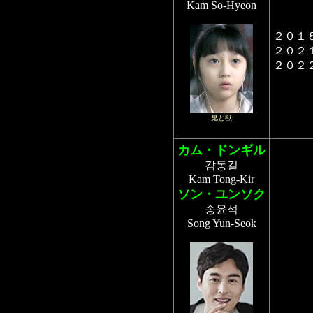
Kam So-Hyeon
２０１
２０２
２０２
鬼と獣
カム・ドンギル
감동길
Kam Tong-Kir
ソン・ユンソク
송윤석
Song Yun-Seok