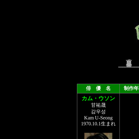
俳 優 名
制作年
カム・ウソン
甘祐晟
감우성
Kam U-Seong
1970.10.1生まれ