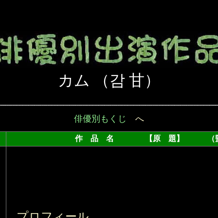
カム （감 甘）
俳優別もくじ
へ
作 品 名 【原 題】 （監
プロフィール