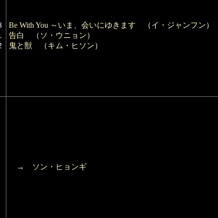
８
Be With You ～いま、会いにゆきます
（
イ・ジャンフン
）
１
告白
（
ソ・ウニョン
）
２
鬼と獣
（
キム・ヒソン
）
→
ソン・ヒョンギ