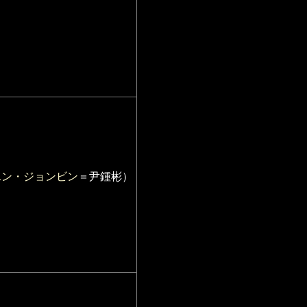
ユン・ジョンビン
＝尹鍾彬）