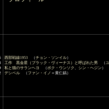
５
西部戦線1953
（
チョン・ソンイル
）
８
工作 黒金星（ブラック・ヴィーナス）と呼ばれた男
（
９
私と猫のサランヘヨ
（
ポク・ウンソク
、
シン・ヘジン
）
２
デシベル
（
ファン・イノ
＝黄仁鎬）