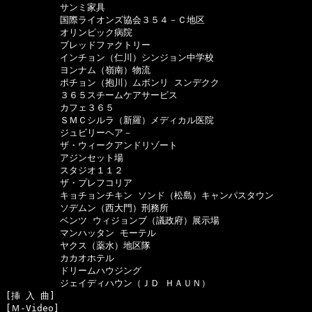
　　　　　　サンミ家具

　　　　　　国際ライオンズ協会３５４－Ｃ地区

　　　　　　オリンピック病院

　　　　　　ブレッドファクトリー

　　　　　　インチョン（仁川）シンジョン中学校

　　　　　　ヨンナム（嶺南）物流

　　　　　　ポチョン（抱川）ムボンリ スンデクク

　　　　　　３６５スチームケアサービス

　　　　　　カフェ３６５

　　　　　　ＳＭＣシルラ（新羅）メディカル医院

　　　　　　ジュビリーヘア－

　　　　　　ザ・ウィークアンドリゾート

　　　　　　アジンセット場

　　　　　　スタジオ１１２

　　　　　　ザ・プレフコリア

　　　　　　キョチョンチキン ソンド（松島）キャンパスタウン

　　　　　　ソデムン（西大門）刑務所

　　　　　　ベンツ ウィジョンブ（議政府）展示場

　　　　　　マンハッタン モーテル

　　　　　　ヤクス（薬水）地区隊

　　　　　　カカオホテル

　　　　　　ドリームハウジング

　　　　　　ジェイディハウン（ＪＤ ＨＡＵＮ）

[挿 入 曲]　

[Ｍ-Video]　
