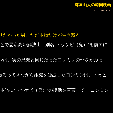
輝国山人の韓国映画
＜Home＞へ
になりたかった男。ただ本物だけが生き残る！
とで悪名高い解決士、別名‘トッケビ（鬼）’を前面に
ョンは、実の兄弟と同じだったヨンミンの罪をかぶっ
を振るってきながら組織を独占したヨンミンは、トゥヒ
当に‘トッケビ（鬼）’の復活を宣言して 、ヨンミン