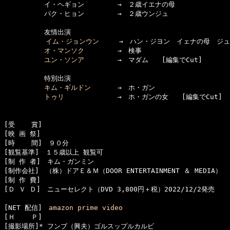
　　　　　　イ・ヘギョン　　　　　→　２歳イエナの母

　　　　　　パク・ヒョン　　　　　→　２歳ウンジュ

　　　　　　友情出演

イム・ジョンウン
　　　→　ハン・ジヨン　イェナの母　ジュ
オ・マンソク
　　　　　→　検事

ユン・ソンア
　　　　　→　マダム　　[編集でCut]

　　　　　　特別出演

キム・ギルドン
　　　　→　ホ・ガン　

トゥリ
　　　　　　　　→　ホ・ガンの女　　[編集でCut]

[受    賞]　

[映 画 祭]　

[時    間]　９０分

[観覧基準]　１５歳以上 観覧可　　

[制 作 者]　キム・ガンミン

[制作会社]　（株）ドアＥ＆Ｍ（DOOR ENTERTAINMENT ＆ MEDIA）

[制 作 費]　

[Ｄ Ｖ Ｄ]　ニューセレクト（DVD 3,800円＋税）2022/12/2発売

[NET 配信]　
amazon prime video
[Ｈ    Ｐ]　

[撮影場所]* フンブ（興夫）ゴルスップルカルビ
