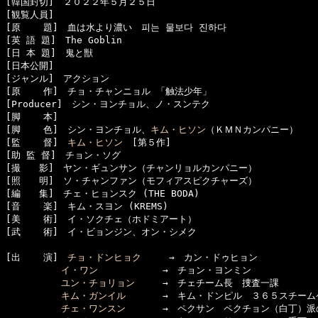
[韓国封切]　２０２２年５月２５日

[観覧人員]　

[原    題]　血は水より濃い　피는 물보다 진하다

[英 語 題]　The Goblin

[日 本 題]　鬼と獣

[日本公開]　

[ジャンル]　アクション

[原    作]　チョ・チャンニョル 「触法少年」

[Producer]　シン・ヨンチョル、ノ・スンテク

[脚    本]　

[脚    色]　シン・ヨンチョル、
キム・ヒソン
（ＫＭＮカンパニー）

[監    督]　
キム・ヒソン
　[第５作]

[助 監 督]　チョン・ソグ

[撮　　影]　ヤン・ギュンサン（チャンリョルカンパニー）

[照　　明]　ソ・チャンファン（モフィアスピクチャーズ）

[編　　集]　チェ・ヒョンスク (THE BODA)

[音    楽]　キム・スヨン (KREMS)

[美    術]　イ・ソクチェ（ホドミアート）

[武    術]　イ・ビョンジン、オン・シメク

[出    演]　
チョ・ドンヒョク
　　　→　カン・ドゥヒョン

イ・ワン
　　　　　　　→　チョン・ヨンミン

ユン・チョリョン
　　　→　チェチーム長　捜査一課

キム・ガンイル
　　　　→　キム・ドンピル　３６５スチームケ
チェ・ワンスン
　　　　→　ペクサン　ペクチョン（白丁）派の