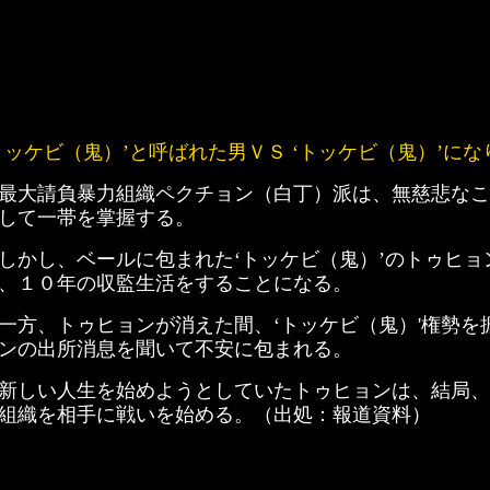
トッケビ（鬼）’と呼ばれた男ＶＳ ‘トッケビ（鬼）’
最大請負暴力組織ペクチョン（白丁）派は、無慈悲なこ
して一帯を掌握する。
しかし、ベールに包まれた‘トッケビ（鬼）’のトゥヒ
、１０年の収監生活をすることになる。
一方、トゥヒョンが消えた間、‘トッケビ（鬼）'権勢
ンの出所消息を聞いて不安に包まれる。
新しい人生を始めようとしていたトゥヒョンは、結局、本
組織を相手に戦いを始める。（出処：報道資料）