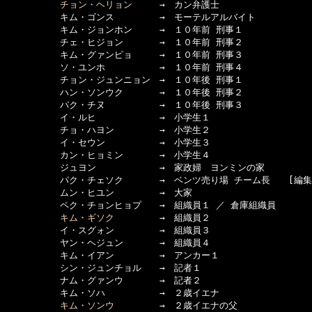
チョン・ヘリョン
　　　→　カン弁護士

　　　　　　キム・ゴンス　　　　　→　モーテルアルバイト

　　　　　　キム・ジョンホン　　　→　１０年前 刑事１

　　　　　　チェ・ヒジョン　　　　→　１０年前 刑事２

　　　　　　キム・グァンピョ　　　→　１０年前 刑事３

　　　　　　ソ・ユンホ　　　　　　→　１０年前 刑事４

　　　　　　チョン・ジュンニョン　→　１０年後 刑事１

　　　　　　ハン・ソンウク　　　　→　１０年後 刑事２

　　　　　　パク・チヌ　　　　　　→　１０年後 刑事３

　　　　　　イ・ルヒ　　　　　　　→　小学生１

　　　　　　チョ・ハヨン　　　　　→　小学生２

　　　　　　イ・セウン　　　　　　→　小学生３

　　　　　　カン・ヒョミン　　　　→　小学生４

　　　　　　ジュヨン　　　　　　　→　家政婦　ヨンミンの家

　　　　　　パク・チェソク　　　　→　ベンツ売り場 チーム長　　[編集でC
　　　　　　ムン・ヒユン　　　　　→　大家

　　　　　　ペク・チョンヒョプ　　→　組織員１ ／ 倉庫組織員

キム・ギソク
　　　　　→　組織員２

　　　　　　イ・スグォン　　　　　→　組織員３

　　　　　　ヤン・ヘジュン　　　　→　組織員４

　　　　　　キム・イアン　　　　　→　アンカー１

　　　　　　シン・ジュンチョル　　→　記者１

　　　　　　ナム・グァンウ　　　　→　記者２

　　　　　　キム・ソハ　　　　　　→　２歳イエナ

キム・ソンウ
　　　　　→　２歳イエナの父
