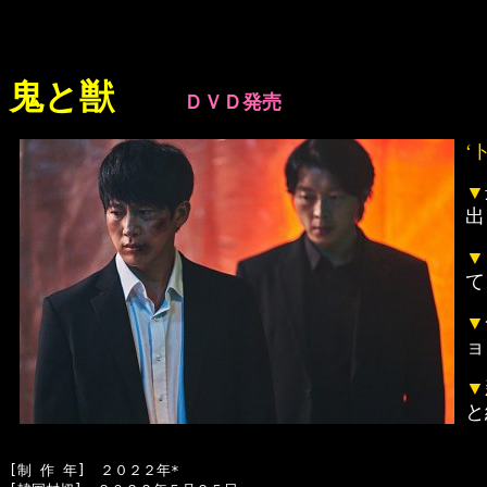
鬼と獣
ＤＶＤ発売
‘
▼
出
▼
て
▼
ョ
▼
と
[制 作 年]　２０２２年*
