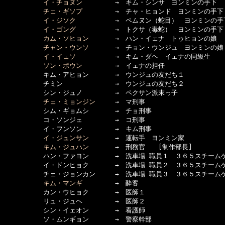
イ・チョヌン
　　　　　→　キム・シンサ　ヨンミンの手下

チェ・ギソプ
　　　　　→　チャ・ヒョンド　ヨンミンの手下

イ・ジソク
　　　　　　→　ペムヌン（蛇目）　ヨンミンの手下
イ・ゴング
　　　　　　→　トクサ（毒蛇）　ヨンミンの手下

カム・ソヒョン
　　　　→　ハン・イェナ　トゥヒョンの娘

チャン・ウンソ
　　　　→　チョン・ウンジュ　ヨンミンの娘

イ・イェソ
　　　　　　→　キム・ダヘ　イェナの同級生

ソン・ボウン
　　　　　→　イェナの担任

　　　　　　キム・アヒョン　　　　→　ウンジュの友だち１

　　　　　　チミン　　　　　　　　→　ウンジュの友だち２

　　　　　　シン・ジュノ　　　　　→　ペクサン派末っ子

チェ・ミョンジン
　　　→　マ刑事

　　　　　　シム・ギョムシ　　　　→　チョ刑事

　　　　　　コ・ソンジェ　　　　　→　コ刑事

　　　　　　イ・フンソン　　　　　→　キム刑事

イ・ジュンサン
　　　　→　運転手　ヨンミン家

キム・ジュハン
　　　　→　刑務官　　[制作部長]

　　　　　　ハン・ファヨン　　　　→　洗車場 職員１　３６５スチームケ
　　　　　　イ・ドンヒョク　　　　→　洗車場 職員２　３６５スチームケ
　　　　　　チェ・ジョンカン　　　→　洗車場 職員３　３６５スチームケ
キム・マンギ
　　　　　→　酔客

　　　　　　カン・ウヒョク　　　　→　医師１

　　　　　　リュ・ジュヘ　　　　　→　医師２

　　　　　　シン・イェオン　　　　→　看護師

　　　　　　ソ・ムンギョン　　　　→　警察幹部
