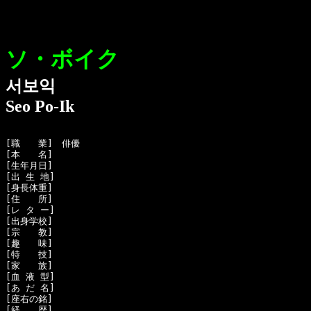
ソ・ボイク
서보익
Seo Po-Ik
[職　　業]　俳優

[本　　名]　

[生年月日]　

[出 生 地]　

[身長体重]　

[住　　所]　

[レ タ ー]　

[出身学校]　

[宗　　教]　

[趣　　味]　

[特　　技]　

[家　　族]　

[血 液 型]　

[あ だ 名]　

[座右の銘]　

[経　　歴]　
