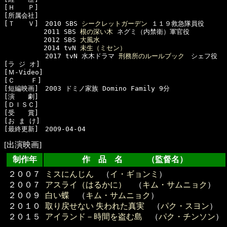
[Ｈ　　Ｐ]　

[所属会社]　

[Ｔ　　Ｖ]　2010 SBS 
シークレットガーデン
 １１９救急隊員役

　　　　　　2011 SBS 
根の深い木
 ネグミ（内禁衛）軍官役

　　　　　　2012 SBS 
大風水
　　　　　　2014 tvN 
未生（ミセン）
  　　　　　2017 tvN 水木ドラマ 
刑務所のルールブック
　シェフ役

[ラ ジ オ]　

[Ｍ-Video]　

[Ｃ    Ｆ]　

[短編映画]　2003 ドミノ家族 Domino Family 9分

[演　　劇]　

[ＤＩＳＣ]　

[受　　賞]　

[お ま け]　

[出演映画]
制作年
作 品 名 （監督名）
２００７
ミスにんじん
（
イ・ギョンミ
）
２００７
アスライ（はるかに）
（
キム・サムニョク
）
２００９
白い蝶
（
キム・サムニョク
）
２０１０
取り戻せない 失われた真実
（
パク・スヨン
）
２０１５
アイランド－時間を盗む島
（
パク・チンソン
）