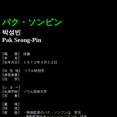
パク・ソンビン
박성빈
Pak Seong-Pin
[職　　業]　俳優

[本　　名]　

[生年月日]　１９７２年４月１２日

[出 生 地]　ソウル特別市

[身長体重]　

[住　　所]　

[レ タ ー]　

[出身学校]　ソウル芸術大学

[宗　　教]　

[趣　　味]　

[特　　技]　

[家　　族]　・映画監督の
パク・ソンフン
は、実兄

　　　　　　・撮影監督の
チョン・ジョンフン
は、従兄
