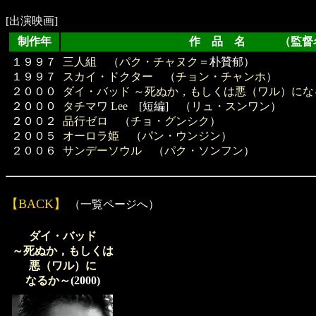
[出演映画]
制作年
作 品 名 （監督
１９９７
三人組
（
パク・チャヌク
＝朴贊郁）
１９９７
スカイ・ドクター
（
チョン・チャンホ
）
２０００
ダイ・バッド ～死ぬか，もしくは悪（ワル）にな
２０００
タチマワ Lee
[短編] （
リュ・スンワン
）
２００２
品行ゼロ
（
チョ・グンシク
）
２００５
オーロラ姫
（
パン・ウンジン
）
２００６
サンデーソウル
（
パク・ソンフン
）
【BACK】
（一覧ページへ）
ダイ・バッド
～死ぬか，もしくは
悪（ワル）に
なるか～
(2000)