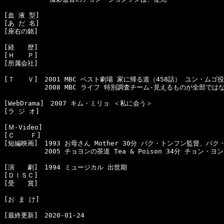
[血 液 型]　

[あ だ 名]　

[座右の銘]　

[経　　歴]　

[Ｈ　　Ｐ]　

[所属会社]　

[Ｔ　　Ｖ]　2001 MBC ベスト劇場 家に帰る道（458話） ユン・ムゴ役

  　　　　　2008 MBC ライフ 特別調査チーム-見えるものが全部では
[WebDrama]　2007 キム・ミリョ ＜私に会う＞

[ラ ジ オ]　

[Ｍ-Video]　

[Ｃ    Ｆ]　

[短編映画]　1993 お母さん Mother 30分 
パク・トンフン
監督、
パク
  　　　　　2005 チョヨンの茶道 Tea & Poison 34分 チョン・
[演　　劇]　1994 ミュージカル 出世期

[ＤＩＳＣ]　

[受　　賞]　

[お ま け]　

[最終更新]　2020-01-24
