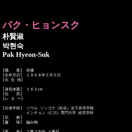
パク・ヒョンスク
朴賢淑
박현숙
Pak Hyeon-Suk
[職　　業]　俳優

[生年月日]　１９６８年５月５日

[出 生 地]　

[身長体重]　１６２cm

[住　　所]　

[レ タ ー]　

[出身学校]　ソウル ソンゴク（松谷）女子高等学校

  　　　　　インチョン（仁川）専門大学 経営学科

[宗　　教]　

[趣　　味]　編み物

[家　　族]　２男２女中 ４番目
