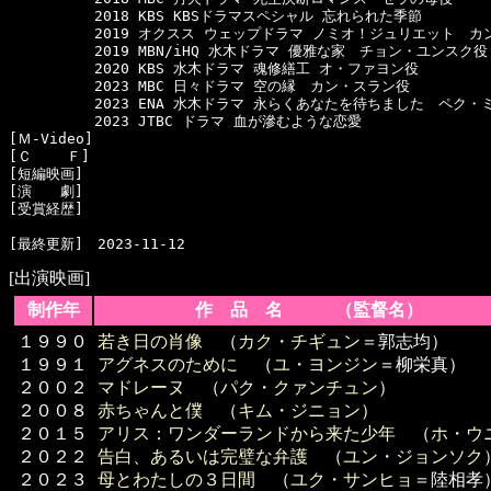
　　　　　　2018 KBS KBSドラマスペシャル 忘れられた季節

　　　　　　2019 オクスス ウェップドラマ ノミオ！ジュリエット　カ
　　　　　　2019 MBN/iHQ 水木ドラマ 優雅な家　チョン・ユンスク役

　　　　　　2020 KBS 水木ドラマ 魂修繕工 オ・ファヨン役

　　　　　　2023 MBC 日々ドラマ 空の縁　カン・スラン役

　　　　　　2023 ENA 水木ドラマ 永らくあなたを待ちました　ペク・ミ
　　　　　　2023 JTBC ドラマ 血が滲むような恋愛

[Ｍ-Video]　

[Ｃ    Ｆ]　

[短編映画]　

[演　　劇]　

[受賞経歴]　

[出演映画]
制作年
作 品 名 （監督名）
１９９０
若き日の肖像
（
カク・チギュン
＝郭志均）
１９９１
アグネスのために
（
ユ・ヨンジン
＝柳栄真）
２００２
マドレーヌ
（
パク・クァンチュン
）
２００８
赤ちゃんと僕
（
キム・ジニョン
）
２０１５
アリス：ワンダーランドから来た少年
（
ホ・ウ
２０２２
告白、あるいは完璧な弁護
（
ユン・ジョンソク
２０２３
母とわたしの３日間
（
ユク・サンヒョ
＝陸相孝