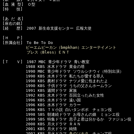
[血 液 型]　Ｏ型

[特　　技]　

[あ だ 名]　

[座右の銘]　

[経　　歴]　2007 新生命支援センター 広報大使

[Ｈ　　Ｐ]　

[所属会社]　To Be To Do

ビーエムピーカン（bmpkhan）エンターテイメント
ブレス（Bless）ＥＮＴ
[Ｔ　　Ｖ]　1987 MBC 青少年ドラマ 青い教室

　　　　　　1988 KBS 水木ドラマ 黄金の塔

　　　　　　1990 MBC 青少年ドラマ ソウルシナウィ（特別出演）

　　　　　　1990 KBS 水木ドラマ 私たちが愛する罪人

　　　　　　1990 KBS 農村ドラマ ナツメ愛に包まれたよ

　　　　　　1990 KBS 子供ドラマ うちの父さんホームラン

　　　　　　1991 KBS 週間ドラマ 家族

　　　　　　1992 KBS 水木ドラマ 百回立ったみた女性

　　　　　　1996 KBS 水木ドラマ 遠い国

　　　　　　1996 KBS 水木ドラマ カラー

　　　　　　1996 KBS ＴＶ小説 白いタンポポ　チェヨン役

　　　　　　1998 SBS 朝連続ドラマ お母さんの娘　ミョンエ役

　　　　　　1999 SBS 特集ドラマ 息子よ君は分かるか　ファジョン役

　　　　　　2000 KBS 月火ドラマ ＲＡＮ

　　　　　　2001 KBS 月火ドラマ 純情

　　　　　　2002 KBS 月火ドラマ 
冬のソナタ
　チョンア役
