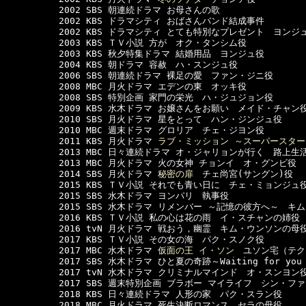
　　　　　　2002 SBS 朝連続ドラマ お母さんの歌

　　　　　　2002 KBS ドラマシティ おばさんバンド結成事件

　　　　　　2002 KBS ドラマシティ とても特別なプレゼント　ヨンジュ
　　　　　　2003 KBS ＴＶ小説 方が　オク・タンシム役

　　　　　　2003 KBS 秋夕特集ドラマ 結婚用品　ヨンジュ役

　　　　　　2004 KBS 朝ドラマ 容赦　ハ・スンジュ役

　　　　　　2006 SBS 朝連続ドラマ 裸足の愛　ファン・ジニ役

　　　　　　2008 MBC 月火ドラマ エデンの東　オッキ役

　　　　　　2008 SBS 特別企画 家門の栄光　ハ・ジュジョン役

　　　　　　2009 KBS 水木ドラマ お嬢さんをお願い　メイド・チャン役
　　　　　　2010 SBS 月火ドラマ 星をとって　ハン・ジンジュ役

　　　　　　2010 MBC 週末ドラマ グロリア　チェ・ジヨン役

　　　　　　2011 KBS 月火ドラマ 
ラブ・ミッション ～スーパースタ
　　　　　　2013 MBC 日々連続ドラマ オ・ジャリョンが行く　路上生活
　　　　　　2013 MBC 月火ドラマ 火の女神 チョンイ　オ・グンビ役

　　　　　　2014 SBS 月火ドラマ 
秘密の扉
　チェ尚宮(サングン)役

　　　　　　2015 KBS ＴＶ小説 それでも青い日に　チェ・ミョンジュ役
　　　　　　2015 SBS 水木ドラマ ヨンパリ　執事役

　　　　　　2015 SBS 水木ドラマ リメンバー ～記憶の彼方へ～　キム
　　　　　　2016 KBS ＴＶ小説 私の心は花の雨　イ・スチャンの姉役

　　　　　　2016 tvN 月火ドラマ 戦おう，幽霊　キム・ウンソンの母役
　　　　　　2017 KBS ＴＶ小説 その女の海　パク・スノク役

　　　　　　2017 MBC 水木ドラマ 
仮面の王 イ・ソン
　ユソン宅（テク
　　　　　　2017 SBS 水木ドラマ ひと夏の奇跡～Waiting for y
　　　　　　2017 tvN 水木ドラマ クリミナルマインド　オ・スンヨン役
　　　　　　2017 SBS 週末特別企画 ブラボー マイライフ　シン・ファ
　　　　　　2018 KBS 日々連続ドラマ 人形の家　パク・スラン役

　　　　　　2018 MBC 月火ドラマ 死生決断ロマンス　セラの母役
