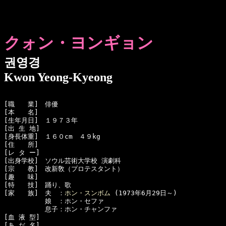
クォン・ヨンギョン
권영경
Kwon Yeong-Kyeong
[職　　業]　俳優

[本　　名]　

[生年月日]　１９７３年

[出 生 地]　

[身長体重]　１６０cm　４９kg

[住　　所]　

[レ タ ー]　

[出身学校]　ソウル芸術大学校 演劇科

[宗　　教]　改新敎（プロテスタント）

[趣　　味]　

[特　　技]　踊り、歌

[家　　族]　夫　：
ホン・スンボム
 (1973年6月29日～)

  　　　　　娘　：ホン・セファ

  　　　　　息子：ホン・チャンファ

[血 液 型]　

[あ だ 名]　
