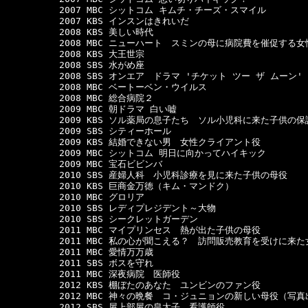
　　　　　　2007 MBC シットコム キムチ・チーズ・スマイル

　　　　　　2007 KBS インスンはきれいだ

　　　　　　2008 KBS 美しい時代

　　　　　　2008 MBC ニューハート　スミンの母に病院費を催促する女性
　　　　　　2008 KBS 大王世宗

　　　　　　2008 SBS 水がめ座

　　　　　　2008 SBS オンエア　ドラマ 'チケット ツー ザ ムーン
　　　　　　2008 MBC ベートーベン・ウイルス

　　　　　　2008 MBC 総合病院２

　　　　　　2009 MBC 朝ドラマ 白い嘘

　　　　　　2009 KBS ソル薬局の息子たち　ソル小児科に来た子供の保
　　　　　　2009 SBS シティーホール

　　　　　　2009 KBS 結婚できない男　女性クライアント役

　　　　　　2009 MBC シットコム 明日に向かってハイキック 

　　　　　　2009 MBC 宝石ビビンバ

　　　　　　2010 SBS 産婦人科　小児科診療を見に来た子供の母役

　　　　　　2010 KBS 巨商金万徳（キム・マンドク）

　　　　　　2010 MBC グロリア

　　　　　　2010 SBS レディプレジデント～大物

　　　　　　2010 SBS シークレットガーデン

　　　　　　2011 MBC マイプリンセス　熱が出た子供の母役

　　　　　　2011 MBC 私の心が聞こえる？　訪問販売教育を受けに来た
　　　　　　2011 MBC 愛情万万歳

　　　　　　2011 SBS ボスを守れ

　　　　　　2011 MBC 深夜病院　医師役

　　　　　　2012 KBS 棚ぼたのあなた　ユンビンのファン役

　　　　　　2012 MBC 神々の晩餐　コ・ジュニョンの新しい母役（写真
　　　　　　2012 SBS 屋上部屋の皇太子　看護師役
