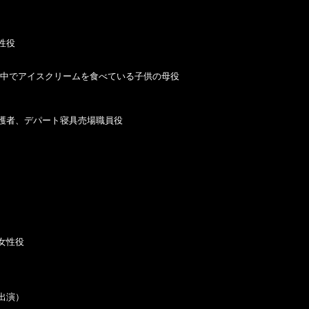
役

' 中でアイスクリームを食べている子供の母役

護者、デパート寝具売場職員役

女性役

出演）
