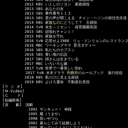
　　　　　　2012 KBS 
いとしのソヨン
　家政婦役

　　　　　　2013 SBS あなたの女

　　　　　　2013 SBS 事件番号１１３

　　　　　　2013 SBS 君の声が聞こえる　チャン・ヘソンの担任先生役

　　　　　　2014 KBS 
家族なのにどうして？
　主婦役

　　　　　　2014 tvN 
未生～ミセン～
　保育園園長役

　　　　　　2015 SBS 頑張れチャンミ！

　　　　　　2015 KBS 家族を守れ

　　　　　　2016 tvN 応答せよ1988　リュ・ドンリョンのレストラン
　　　　　　2016 MBC ワーキングママ 育児ダディー

　　　　　　2016 SBS 私たちのカプスン

　　　　　　2016 SBS 青い海の伝説

　　　　　　2017 SBS 姉さんは生きている

　　　　　　2017 MBC いろいろな嫁

　　　　　　2017 tvN 世界で一番美しい別れ

  　　　　　2017 tvN 水木ドラマ 
刑務所のルールブック
　進行役役

　　　　　　2018 KBS 私だけに見える探偵

　　　　　　2019 KBS よけろ運命　不動産社長役

[ラ ジ オ]　

[Ｍ-Video]　

[Ｃ    Ｆ]　

[短編映画]　

[演　　劇]　演劇

　　　　　　　1992 サンキュー！ 神様

　　　　　　　1995 厩（うまや）

　　　　　　　1998 良いやつら

　　　　　　　2002 暮らしてみて結婚しよう

　　　　　　　2005 渡っていくようにしてください
