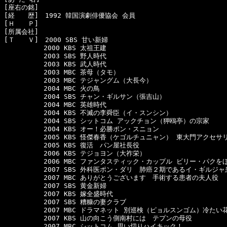
[座右の銘]　

[経　　歴]　1992 韓国演劇俳優協会 会員

[Ｈ　　Ｐ]　

[所属会社]　

[Ｔ　　Ｖ]　2000 SBS 甘い新婦

　　　　　　2000 KBS 太祖王建

　　　　　　2003 SBS 野人時代

　　　　　　2003 KBS 武人時代

　　　　　　2003 MBC 茶母（タモ）

　　　　　　2003 MBC テジャングム（大長今）

　　　　　　2004 MBC 火の鳥

　　　　　　2004 SBS チャン・ギルサン（張吉山）

　　　　　　2004 MBC 英雄時代

　　　　　　2004 KBS 不滅の李舜臣（イ・スンシン）

　　　　　　2004 SBS シットコム アックチョン（狎鴎亭）の宗家

　　　　　　2004 KBS オー！必勝ポン・スニョン

　　　　　　2005 KBS 怪傑春香（ケゴルチュニャン） 東大門アクセサリ
　　　　　　2005 KBS 復活　パン屋社長役

　　　　　　2006 KBS テジョヨン（大祚栄）

　　　　　　2006 MBC ファンタスティック・カップル ビリー・パクを
　　　　　　2007 SBS 外科医ポン・ダリ　肺癌２期であるイ・ギルジャ
　　　　　　2007 MBC ありがとうございます　手術する患者の夫人役

　　　　　　2007 SBS 黄金新婦

　　　　　　2007 KBS 嫁全盛時代

　　　　　　2007 SBS 糟糠の妻クラブ

　　　　　　2007 MBC ドラマネット 別巡検（ピョルスンゴム）冷たい花
　　　　　　2007 KBS 山の向こう側南村には　テプンの母役

　　　　　　2007 MBC シットコム 思い切りハイキック！ 
