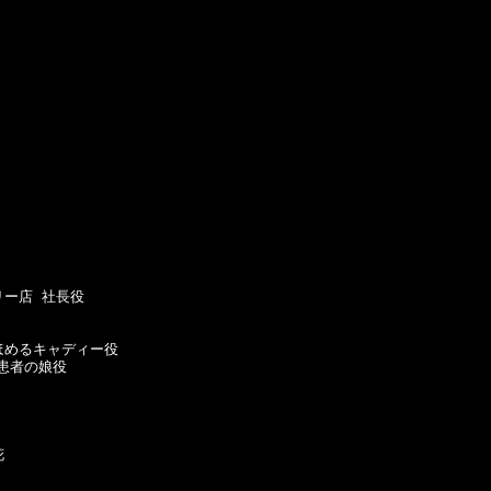
ー店 社長役

ほめるキャディー役

患者の娘役


