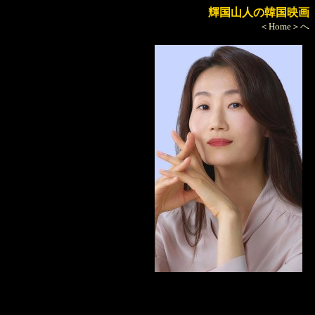
輝国山人の韓国映画
＜Home＞へ