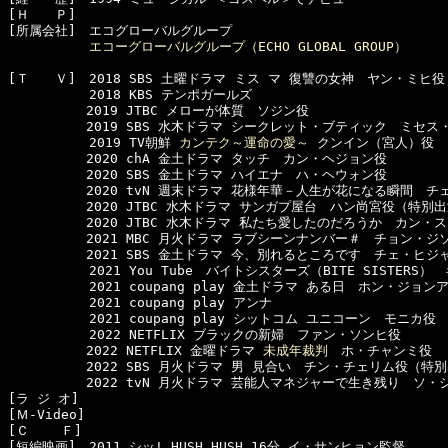
[Ｈ　　Ｐ]　

[所属会社]　エコグローバルグループ

エコーグローバルグループ（ECHO GLOBAL GROUP）
[Ｔ　　Ｖ]　2018 SBS 土曜ドラマ ミス マ 復讐の女神　ヤン・ミヒ役

  　　　　　2018 KBS テンポガールズ

　　　　　　2019 JTBC メローが体質　ソジン役

　　　　　　2019 SBS 水木ドラマ シークレット・ブティック　ミセス・
  　　　　　2019 TV朝鮮 
カンテク～運命の愛～
 クンイン（宮人）役

　　　　　　2020 chA 金土ドラマ タッチ　カン・ヘジョン役

　　　　　　2020 SBS 金土ドラマ ハイエナ　ハ・ヘウォン役

　　　　　　2020 tvN 週末ドラマ 花様年華－人生が花になる瞬間　チェ
　　　　　　2020 JTBC 水木ドラマ サンガプ屋台　ハン尚宮役（特別出
　　　　　　2020 JTBC 水木ドラマ 私たち愛したのだろうか　カン・ス
　　　　　　2021 MBC 月火ドラマ ラブシーンナンバー＃　チョン・ジソ
　　　　　　2021 SBS 金土ドラマ 今、別れるところです　チェ・ヒジャ
  　　　　　2021 You Tube　バイトシスターズ（BITE SISTERS）
  　　　　　2021 coupang play 金土ドラマ ある日　ホン・ジョンア
  　　　　　2021 coupang play アンナ

  　　　　　2021 coupang play シットコム ユニコーン　モニカ役

  　　　　　2022 NETFLIX ブラックの新婦　ファン・ソンヒ役

　　　　　　2022 NETFLIX 金曜ドラマ 
未成年裁判
　ホ・チャンミ役

　　　　　　2022 SBS 月火ドラマ 男 見合い　チン・チェリム役（特別
　　　　　　2022 tvN 月火ドラマ 芸能人マネジャーで生き残り　ソ・ジ
[ラ ジ オ]　

[Ｍ-Video]　

[Ｃ    Ｆ]　

[短編映画]　2011 シッ! HUSH HUSH 16分 イ・サンヒョン監督
