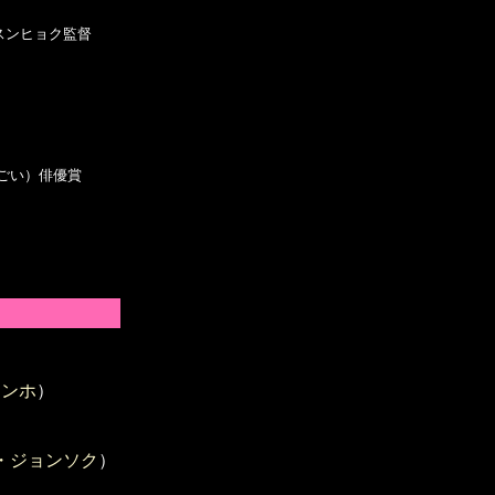
・スンヒョク監督

ごい）俳優賞

スンホ
）
・ジョンソク
）