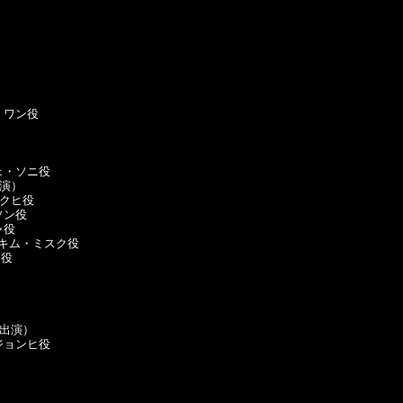
ワン役

・ソニ役

演）

クヒ役

ン役

役

　キム・ミスク役

役

出演）

ョンヒ役
