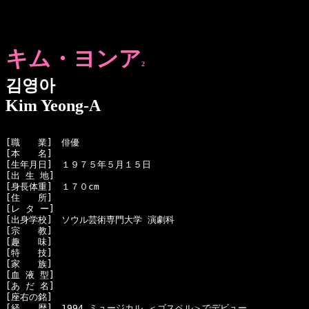
キム・ヨンア
2
김영아
Kim Yeong-A
[職　　業]　俳優

[本　　名]　

[生年月日]　１９７５年５月１５日

[出 生 地]　

[身長体重]　１７０cm

[住　　所]　

[レ タ ー]　

[出身学校]　ソウル芸術専門大学 演劇科

[宗　　教]　

[趣　　味]　

[特　　技]　

[家　　族]　

[血 液 型]　

[あ だ 名]　

[座右の銘]　

[経　　歴]　1994 ミュージカル ＜ゴスペル＞でデビュー
