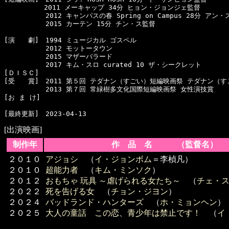
　　　　　　2011 メーキャップ 34分 ヒョン・ジョンジェ監督

  　　　　　2012 キャンパスの春 Spring on Campus 28分 アン
  　　　　　2015 カーテン 15分 チン・ス監督

[演　　劇]　1994 ミュージカル ゴスペル

  　　　　　2012 モットータウン

  　　　　　2015 マザーバラード

  　　　　　2017 キム・スロ curated 10 ザ・シークレット

[ＤＩＳＣ]　

[受　　賞]　2011 第５回 テダナン（すごい）短編映画祭 テダナン（す
  　　　　　2013 第７回 常緑樹多文化国際短編映画祭 女性演技賞

[お ま け]　

[出演映画]
制作年
作 品 名 （監督名）
２０１０
アジョシ
（
イ・ジョンボム
＝李楨凡）
２０１０
超能力者
（
キム・ミンソク
）
２０１２
おもちゃ 玩具 ～虐げられる女たち～
（
チェ・
２０２２
死を告げる女
（
チョン・ジヨン
）
２０２４
バッドランド・ハンターズ
（
ホ・ミョンヘン
）
２０２５
大人の童話 この恋、青少年は禁止です！
（
イ