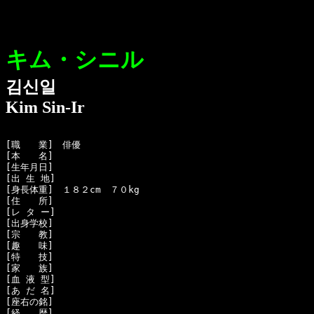
キム・シニル
김신일
Kim Sin-Ir
[職　　業]　俳優

[本　　名]　

[生年月日]　

[出 生 地]　

[身長体重]　１８２cm　７０kg

[住　　所]　

[レ タ ー]　

[出身学校]　

[宗　　教]　

[趣　　味]　

[特　　技]　

[家　　族]　

[血 液 型]　

[あ だ 名]　

[座右の銘]　

[経　　歴]　
