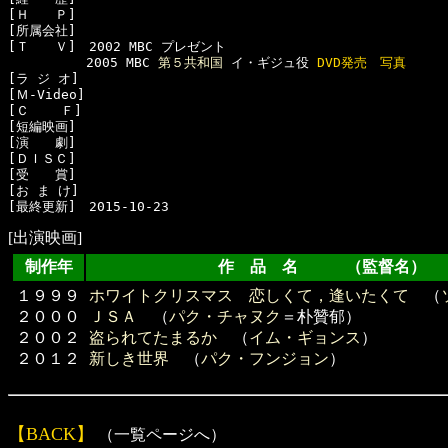
[Ｈ　　Ｐ]　

[所属会社]　

[Ｔ　　Ｖ]　2002 MBC プレゼント

　　　　　　2005 MBC 
第５共和国
 イ・ギジュ役 
DVD発売
写真
[ラ ジ オ]　

[Ｍ-Video]　

[Ｃ    Ｆ]　

[短編映画]　

[演　　劇]　

[ＤＩＳＣ]　

[受　　賞]　

[お ま け]　

[出演映画]
制作年
作 品 名 （監督名）
１９９９
ホワイトクリスマス 恋しくて，逢いたくて
（
２０００
ＪＳＡ
（
パク・チャヌク
＝朴贊郁）
２００２
盗られてたまるか
（
イム・ギョンス
）
２０１２
新しき世界
（
パク・フンジョン
）
【BACK】
（一覧ページへ）