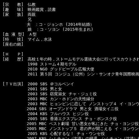
[宗　　教]　仏教

[趣　　味]　映画鑑賞，読書

[家　　族]　両親

  　　　　　兄

　　　　　　夫　：コ・ジョンホ (2014年結婚）

  　　　　　娘　：コ・ソヨン (2015年生まれ)

[血 液 型]　Ａ型

[特　　技]　マイム，水泳

[座右の銘]　

[Ｈ　　Ｐ]　

[経　　歴]　高校１年の時，ストームモデル選抜大会に行ってスカウトされ
  　　　　　1998 ストーム４期モデル

  　　　　　2010 NGO グッドピープル広報大使

  　　　　　2011 第５回 コンジュ（公州）シン・サンオク青年国際映画
[ＴＶ出演]　2000 SBS ＠コルベンイ

  　　　　　2001 SBS 男と女

  　　　　　2003 SBS 窈窕淑女 チャ・ジュミ役

  　　　　　2003 MBC カン・ホドンの天性縁分

  　　　　　2003 MBC ヒョンビンに恋して ノンストップ４ イ・ヨンウ
　　　　　　2004 SBS オープンドラマ 男と女 酒場女イニ役 

  　　　　　2004 KBS フルハウス ヒジン役 

  　　　　　2005 SBS 香港エクスプレス チョ・ボンスク役

　　　　　　2005 MBC ベスト劇場 甘い悪女が私にきた チョ・ヨンジ役

　　　　　　2005 MBC ノンストップ５ 君の声が聞こえる イ・ヨンウン役
  　　　　　2005 KBS 心配するな！ チョ・ウンセ役

　　　　　　2007 KBS シムチョン（沈清）の帰還　シムチョン（沈清）役