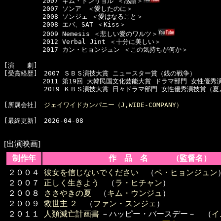
　　　　　　2007 キム・ドンリョル ＜感謝＞
　　　　　　2007 ソンア　＜愛したのに＞

　　　　　　2008 ソンジェ ＜愛はなること＞

　　　　　　2008 エバ、SAT ＜Kiss＞

　　　　　　2009 Nemesis ＜悲しい愛のワルツ＞
　　　　　　2012 Verbal Jint ＜十分に美しい＞

　　　　　　2017 カン・ヒョンジュン ＜この気持ちが何か＞

[演　　劇]　

[受賞経歴]　2007 ＳＢＳ演技大賞 ニュースター賞（銭の戦争）

　　　　　　2011 第19回 大韓民国文化芸能大賞 ドラマ部門 女性優秀
  　　　　　2019 ＫＢＳ演技大賞 日々ドラマ部門 女性優秀演技賞（夏よ
[所属会社]　
ジェイワイドカンパニー（J,WIDE-COMPANY）
[最終更新]　2026-04-08

[出演映画]
制作年
作 品 名 （監督名）
２００４
彼女を信じないでください
（
ペ・ヒョンジュン
２００７
正しく生きよう
（
ラ・ヒチャン
）
２００８
ささやきの夏
（
キム・ウンジュ
）
２００９
救世主 ２
（
ファン・スンジェ
）
２０１１
人類滅亡計画書
－ハッピー・バースデー－ （
イ