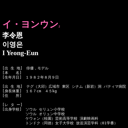
イ・ヨンウン
2
李令恩
이영은
I Yeong-Eun
[出 生 地]　俳優，モデル

[本　　名]　

[生年月日]　１９８２年８月９日

[出 生 地]　テグ（大邱）広域市 東区 シナム（新岩）洞 パティマ病院

[身長体重]　１６７cm　４５kg

[住　　所]　

[レ タ ー]　

[出身学校]　ソウル セリュン小学校

  　　　　　ソウル オリュン中学校

  　　　　　ケウォン（桂園）芸術高等学校 演劇映画科

  　　　　　トンドク（同徳）女子大学校 放送演芸学科（01学番）
