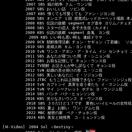
  　　　　　2007 SBS 銭の戦争 クム・ウンジ役 

　　　　　　2007 SBS おいしい話　ソビン役

  　　　　　2007 KBS 憎くても可愛くても ファン・ジヨン役 

　　　　　　2008 SBS オンエア １回 授賞式レッドカーペット場面 本人
　　　　　　2008 KBS 伝説の故郷 segment オグ道令 ヨリム／チェオ
　　　　　　2008 SBS スターの恋人 女子大生役（カメオ）

　　　　　　2009 KBS 伝説の故郷 segment 血鬼　ヨン役

	　　2009 KBS いい時も悪い時も 連続ドラマ

　　　　　　2009 OCN 朝鮮推理活劇 チョン・ヤギョン（丁若鏞）　ソル
　　　　　　2010 SBS 産婦人科 キム・ヨンミ役

　　　　　　2010 tvN ワンス・アポン・ア・タイム イン センチョリ 
　　　　　　2011 SBS あなたが寝ついた間 オ・シニョン役

　　　　　　2012 SBS お前を記憶して チョン・ウンス役

　　　　　　2012 TV朝鮮 お父さんが申し訳なくて キョンエ役

　　　　　　2012 tvN 結婚の見せ掛けの形 ユ・ソニ役

　　　　　　2012 SBS 美しいあなたに イ・ソジョン役

　　　　　　2013 JTBC もうこれ以上我慢できない ファン・ソンジュ役

　　　　　　2014 tvN カプトンイ 真実を追う者たち イ・スンシム役

　　　　　　2014 tvN マイ シークレット ホテル ヨ・ウンジュ役

　　　　　　2014 SBS パンチ パク・ヒョンソン役

　　　　　　2016 KBS 光りなさいウンス オ・ウンス役

  　　　　　2018 SBS ３０だけど１７です　黄色いハイヒールの女性役
  　　　　　2019 KBS 夏よ お願い　ワン・グムヒ役

  　　　　　2022 MBC 秘密の家　ペク・チュホン役

  　　　　　2024 KBS 美女と純情男　コ・ミョンドン役

[Ｍ-Video]　2004 Sol ＜Destiny＞
