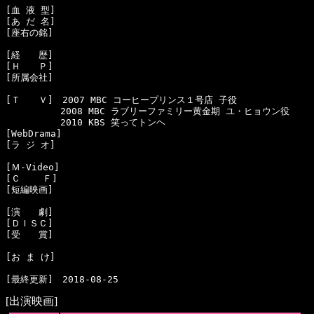
[血 液 型]　

[あ だ 名]　

[座右の銘]　

[経　　歴]　

[Ｈ　　Ｐ]　

[所属会社]　

[Ｔ　　Ｖ]　2007 MBC コーヒープリンス１号店 子役

　　　　　　2008 MBC ラブリーファミリー黄金期 ユ・ヒョウン役

　　　　　　2010 KBS 笑ってトンヘ

[WebDrama]

[ラ ジ オ]　

[Ｍ-Video]　

[Ｃ    Ｆ]　

[短編映画]　

[演　　劇]　

[ＤＩＳＣ]　

[受　　賞]　

[お ま け]　

[出演映画]