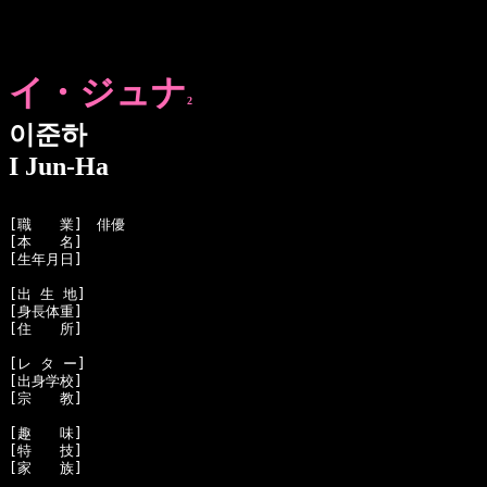
イ・ジュナ
2
이준하
I Jun-Ha
[職　　業]　俳優

[本　　名]　

[生年月日]　

[出 生 地]　

[身長体重]　

[住　　所]　

[レ タ ー]　

[出身学校]　

[宗　　教]　

[趣　　味]　

[特　　技]　

[家　　族]　
