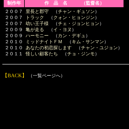
制作年
作 品 名 （監督名）
２００７
里長と郡守
（
チャン・ギュソン
）
２００７
トラック
（
クォン・ヒョンジン
）
２００７
幼い王子様
（
チェ・ジョンヒョン
）
２００９
亀が走る
（
イ・ヨヌ
）
２００９
ハーモニー
（
カン・デギュ
）
２０１０
ミッドナイトＦＭ
（
キム・サンマン
）
２０１０
あなたの初恋探します
（
チャン・ユジョン
）
２０１１
怪しい顧客たち
（
チョ・ジンモ
）
【BACK】
（一覧ページへ）