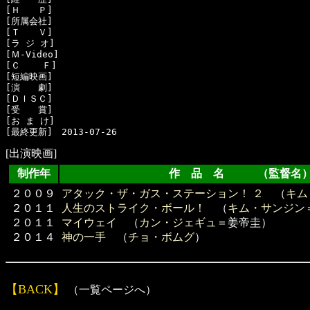
[Ｈ　　Ｐ]　

[所属会社]　

[Ｔ　　Ｖ]　

[ラ ジ オ]　

[Ｍ-Video]　

[Ｃ    Ｆ]　

[短編映画]　

[演　　劇]　

[ＤＩＳＣ]　

[受　　賞]　

[お ま け]　

[出演映画]
制作年
作 品 名 （監督名
２００９
アタック・ザ・ガス・ステーション！ ２
（
キム
２０１１
人生のストライク・ボール！
（
キム・サンジン
２０１１
マイウェイ
（
カン・ジェギュ
＝姜帝圭）
２０１４
神の一手
（
チョ・ボムグ
）
【BACK】
（一覧ページへ）