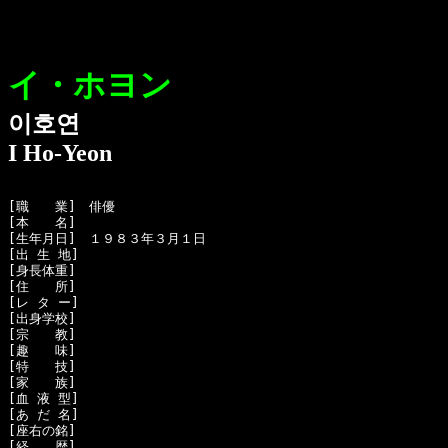
イ・ホヨン
이호연
I Ho-Yeon
[職　　業]　俳優

[本　　名]　

[生年月日]　１９８３年３月１日 

[出 生 地]　

[身長体重]　

[住　　所]　

[レ タ ー]　

[出身学校]　

[宗　　教]　

[趣　　味]　

[特　　技]　

[家　　族]　

[血 液 型]　

[あ だ 名]　

[座右の銘]　

[経　　歴]　
