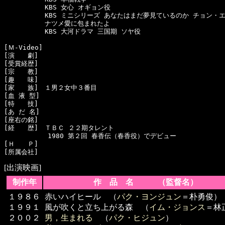
  　　　　　KBS 女心 オギョン役

  　　　　　KBS ミニシリーズ あなたはまだ夢見ているのか チョン・エ
  　　　　　ナツメ愛に包まれたよ

  　　　　　KBS 大河ドラマ 三国期 ソヤ役

[Ｍ-Video]　

[演　　劇]　

[受賞経歴]　

[宗　　教]　

[趣　　味]　

[家　　族]　１男２女中３番目

[血 液 型]　

[特　　技]　

[あ だ 名]　

[座右の銘]　

[経　　歴]　ＴＢＣ ２２期タレント

      　　　1980 第２回 春香伝（春香役）でデビュー

[Ｈ　　Ｐ]

[出演映画]
制作年
作 品 名 （監督名）
１９８６
赤いハイヒール （
パク・ヨンジュン
＝朴勇俊）
１９９１
風が吹くと立ち上がる森 （
イム・ジョンス
＝林
２００２
男，生まれる
（
パク・ヒジュン
）