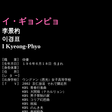
イ・ギョンピョ
李景杓
이경표
I Kyeong-Phyo
[職　　業]　俳優

[生年月日]　１９６年６月１８日 生まれ

[身長体重]　

[住　　所]　

[レ タ ー]　

[出身学校]　ウングァン（恩光）女子高等学校

[Ｔ　　Ｖ]　2002 京仁放送 それで隣近所

  　　　　　KBS 青春行進曲

  　　　　　KBS 大関嶺（テカルリョン）

  　　　　　KBS 男子禁制の家

  　　　　　KBS コリア幻想曲

  　　　　　KBS 祝福

  　　　　　KBS のんき夫

  　　　　　KBS 幸福戦争
