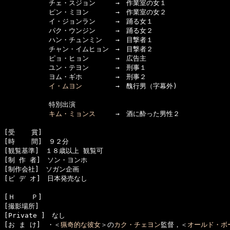
      　　　チェ・スジョン　　　→　作業室の女１

      　　　ピン・ミヨン　　　　→　作業室の女２

      　　　イ・ジョンラン　　　→　踊る女１

      　　　パク・ウンジン　　　→　踊る女２

      　　　ハン・チュンミン　　→　目撃者１

      　　　チャン・イムヒョン　→　目撃者２

      　　　ピョ・ヒョン　　　　→　広告主

      　　　ユン・テヨン　　　　→　刑事１

      　　　ヨム・ギホ　　　　　→　刑事２

イ・ムヨン
　　　　　→　醜行男（字幕外)

      　　　特別出演

キム・ミョンス
　　　→　酒に酔った男性２

[受    賞]　

[時    間]　９２分

[観覧基準]　１８歳以上 観覧可　　

[制 作 者]　ソン・ヨンホ 

[制作会社]　ソガン企画

[ビ デ オ]　日本発売なし

[Ｈ    Ｐ]　

[撮影場所]　

[Private ]　なし

[お ま け]　・＜
猟奇的な彼女
＞の
カク・チェヨン
監督，＜
オールド・ボ