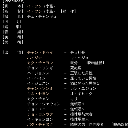
[Producer]　

[脚    本]　
イ・フン
（李薫）

[監    督]　
イ・フン
（李薫）　[第　作]

[撮    影]　チェ・チャンギュ

[照　　明]

[編　　集]　

[音    楽]

[美    術]　

[武    術]　

[出    演]　
チャン・ドゥイ
　　　→　チョ社長

ハ・ジナ
　　　　　　→　キ・ヘジュ

カク・チェヨン
　　　→　親分　　[映画監督]

      　　　チョン・ソンギ　　　→　死ぬ客

      　　　ハ・ジョンス　　　　→　正装した男性

      　　　イ・ヘイン　　　　　→　座っている男性

      　　　イ・ジェスン　　　　→　酒に酔った男性１

チャン・ソンミ
　　　→　カン・ユジョン

キム・セヨン
　　　　→　オ・ギヒョク

      　　　カク・チャン　　　　→　キリ

      　　　チョン・ジェウォン　→　無頼漢１

      　　　チョ・ユニ　　　　　→　無頼漢２

チョ・ヨンウク
　　　→　撞球場与太者

      　　　イ・ギョンヨン　　　→　撞球場主人

パク・チャヌク
　　　→　隣家の男　同性愛者　　[映画監督]