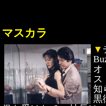
マスカラ
▼
B
オ
ス
知
黒