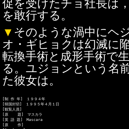
促を受けたチョ社長は
を敢行する。
▼
そのような渦中にヘ
オ・ギヒョクは幻滅に
転換手術と成形手術で
る。ユジョンという名
た彼女は。
[制 作 年]　１９９４年

[韓国封切]　１９９５年４月１日

[観覧人員]　

[原    題]　マスカラ　

[英 語 題]　Mascara

[原    作]　
