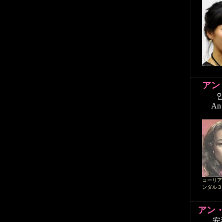
アン
An
コーリア
ンダル３
アン
安