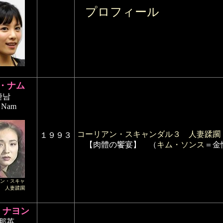
プロフィール
・ナム
안남
 Nam
コーリアン・スキャンダル３ 人妻蹂躙
１９９３
【肉體の饗宴】 （
キム・ソンス
＝金
ン・スキャ
 人妻蹂躙
・ナヨン
那英