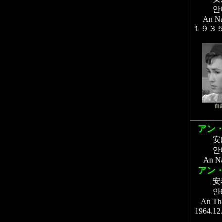
안
An N
１９３
自
アン
安
안
An N
アン
安
안
An Th
1964.