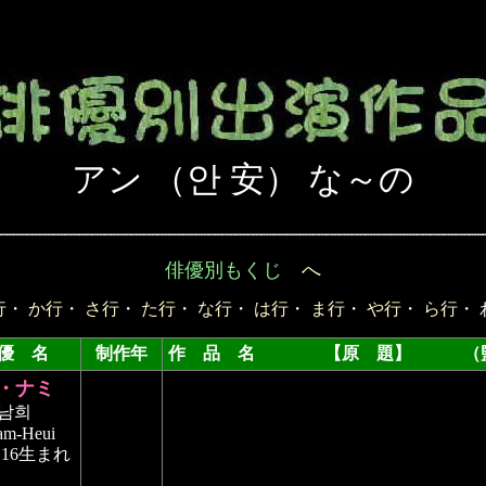
アン （안 安） な～の
俳優別もくじ
へ
行
・
か行
・
さ行
・
た行
・
な行
・
は行
・
ま行
・
や行
・
ら行
・ 
優 名
制作年
作 品 名 【原 題】 （監
・ナミ
남희
am-Heui
11.16生まれ