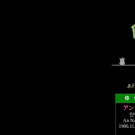
あ
俳 
アン
안
An N
1986.