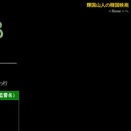
輝国山人の韓国映画
＜Home＞へ
わ行
督名）