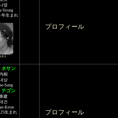
나영
a-Yeong
５年生まれ
プロフィール
由夫人
・ネサン
内相
내상
ae-Sang
・テゴン
泰建
태건
ae-Keon
プロフィール
12.25生まれ