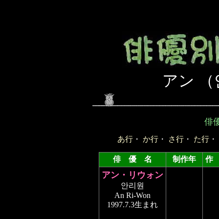
アン （
俳
あ行
・
か行
・
さ行
・
た行
・
俳 優 名
制作年
作
アン・リウォン
안리원
An Ri-Won
1997.7.3生まれ