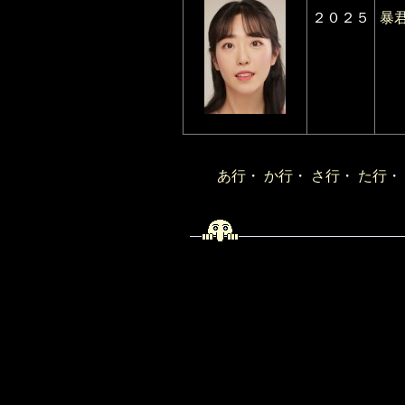
２０２５
暴
あ行
・
か行
・
さ行
・
た行
・