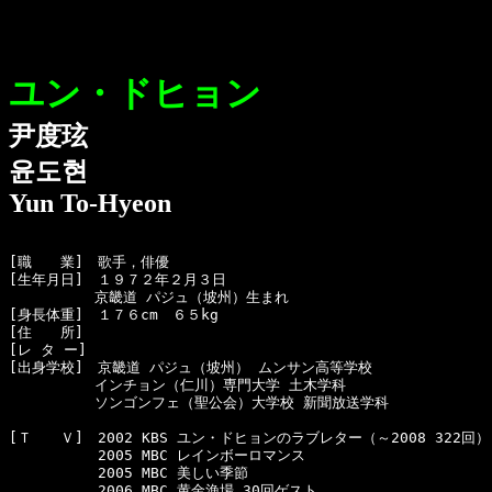
ユン・ドヒョン
尹度玹
윤도현
Yun To-Hyeon
[職　　業]　歌手，俳優

[生年月日]　１９７２年２月３日 

　　　　　　京畿道 パジュ（坡州）生まれ

[身長体重]　１７６cm　６５kg

[住　　所]　

[レ タ ー]　

[出身学校]　京畿道 パジュ（坡州） ムンサン高等学校

　　　　　　インチョン（仁川）専門大学 土木学科

　　　　　　ソンゴンフェ（聖公会）大学校 新聞放送学科

[Ｔ　　Ｖ]　2002 KBS ユン・ドヒョンのラブレター（～2008 322回）

  　　　　　2005 MBC レインボーロマンス

  　　　　　2005 MBC 美しい季節

  　　　　　2006 MBC 黄金漁場 30回ゲスト
