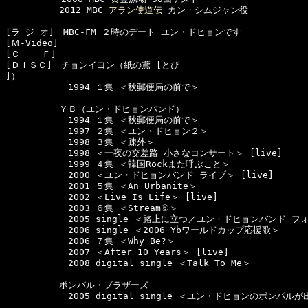
　　　　　　2012 MBC 
アラン使道伝
 カン・シムジャン役

[ラ ジ オ]　MBC-FM ２時のデート ユン・ドヒョンです

[Ｍ-Video]　

[Ｃ    Ｆ]　

[ＤＩＳＣ]　チョンイヨン（紙の鳶 [とび

]）

　　　　　　　1994 １集 ＜秋郵便局の前で＞

　　　　　　ＹＢ（ユン・ドヒョンバンド）

　　　　　　　1994 １集 ＜秋郵便局の前で＞　　　　　　

　　　　　　　1997 ２集 ＜ユン・ドヒョン２＞

　　　　　　　1998 ３集 ＜疎外＞

　　　　　　　1998 ＜一夜の交差路 小さなコンサート＞ [live]

　　　　　　　1999 ４集 ＜韓国Rockまた呼ぶこと＞

　　　　　　　2000 ＜ユン・ドヒョンバンド ライブ＞ [live]

　　　　　　　2001 ５集 ＜An Urbanite＞

　　　　　　　2002 ＜Live Is Life＞ [live]

　　　　　　　2003 ６集 ＜Stream⑥＞

　　　　　　　2005 single ＜路上に立つ／ユン・ドヒョンバンド フ
　　　　　　　2006 single ＜2006 Ybワールドカップ応援歌＞

　　　　　　　2006 ７集 ＜Why Be?＞

　　　　　　　2007 ＜After 10 Years＞ [live]

　　　　　　　2008 digital single ＜Talk To Me＞

　　　　　　ポンパル・ブラザーズ

　　　　　　　2005 digital single ＜ユン・ドヒョンのポンパルが