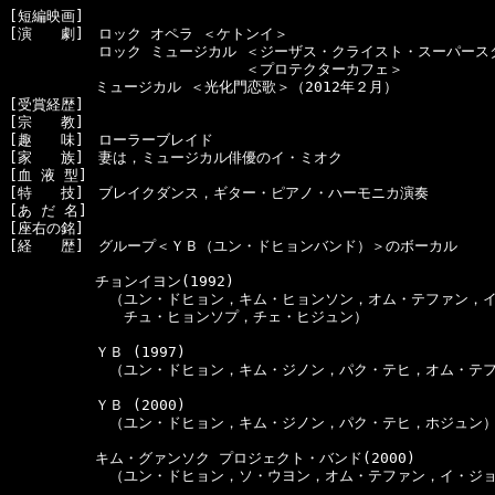
[短編映画]　

[演　　劇]　ロック オペラ ＜ケトンイ＞

  　　　　　ロック ミュージカル ＜ジーザス・クライスト・スーパースタ
  　　　　　　　　　　　　 　　 ＜プロテクターカフェ＞

　　　　　　ミュージカル ＜光化門恋歌＞（2012年２月）

[受賞経歴]　

[宗　　教]　

[趣　　味]　ローラーブレイド

[家　　族]　妻は，ミュージカル俳優のイ・ミオク

[血 液 型]　

[特　　技]　ブレイクダンス，ギター・ピアノ・ハーモニカ演奏

[あ だ 名]　

[座右の銘]　

[経　　歴]　グループ＜ＹＢ（ユン・ドヒョンバンド）＞のボーカル

　　　　　　チョンイヨン(1992)

　　　　　　　（ユン・ドヒョン，キム・ヒョンソン，オム・テファン，イ
　　　　　　　　チュ・ヒョンソプ，チェ・ヒジュン）

　　　　　　ＹＢ (1997)

　　　　　　　（ユン・ドヒョン，キム・ジノン，パク・テヒ，オム・テフ
　　　　　　ＹＢ (2000)

　　　　　　　（ユン・ドヒョン，キム・ジノン，パク・テヒ，ホジュン）
　　　　　　キム・グァンソク プロジェクト・バンド(2000)

　　　　　　　（ユン・ドヒョン，ソ・ウヨン，オム・テファン，イ・ジョ