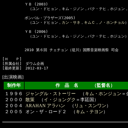
　　　　　　ＹＢ (2003)

　　　　　　　（ユン・ドヒョン，キム・ジノン，パク・テヒ，ホジュン，Sun
　　　　　　ポンパル・ブラザーズ(2005)

　　　　　　　（ユン・ドヒョン，
カン・サネ
，
キムＣ
，
ノ・ホンチョル
）
　　　　　　ＹＢ (2006)

　　　　　　　（ユン・ドヒョン，キム・ジノン，パク・テヒ，ホジュン）
　　　　　　2010 第６回 チェチョン（堤川）国際音楽映画祭 司会

[Ｈ　　Ｐ]

[所属会社]　ダウム企画

[出演映画]
制作年
作 品 名 （監督名）
１９９６
ジャングル・ストーリー
（
キム・ホンジュン
＝
２０００
散策
（
イ・ジョングク
＝李廷国）
２００４
ARAHAN アラハン
（
リュ・スンワン
）
２００５
オン・ザ・ロード２ （
キム・テヨン
）