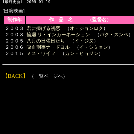
[出演映画]
制作年
作 品 名 （監督名）
２００３
君に捧げる初恋
（
オ・ジョンロク
）
２００３
輪廻 リ・インカーネーション
（
パク・スンベ
）
２００５
八月の日曜日たち
（
イ・ジヌ
）
２００６
吸血刑事ナ・ドヨル
（
イ・シミョン
）
２０１５
ミス・ワイフ
（
カン・ヒョジン
）
【BACK】
（一覧ページへ）