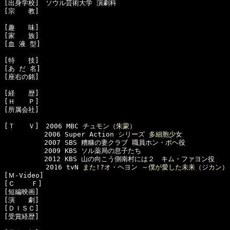
[出身学校]　ソウル芸術大学 演劇科

[宗　　教]　

[趣　　味]　

[家　　族]　

[血 液 型]　

[特　　技]　

[あ だ 名]　

[座右の銘]　

[経　　歴]　

[Ｈ　　Ｐ]　

[所属会社]　

[Ｔ　　Ｖ]　2006 MBC 
チュモン（朱蒙）
　　　　　　2006 Super Action 
シリーズ 多細胞少女
　　　　　　2007 SBS 糟糠の妻クラブ 職員ホン・ボヘ役

　　　　　　2009 KBS ソル薬局の息子たち

　　　　　　2012 KBS 山の向こう側南村には２　キム・ファヨン役

  　　　　　2016 tvN 
また!?オ・ヘヨン ～僕が愛した未来（ジカン）
[Ｍ-Video]　

[Ｃ    Ｆ]　

[短編映画]　

[演　　劇]　

[ＤＩＳＣ]

[受賞経歴]　
