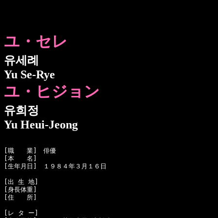
ユ・セレ
유세례
Yu Se-Rye
ユ・ヒジョン
유희정
Yu Heui-Jeong
[職　　業]　俳優

[本　　名]　

[生年月日]　１９８４年３月１６日

[出 生 地]　

[身長体重]　

[住　　所]　

[レ タ ー]　
