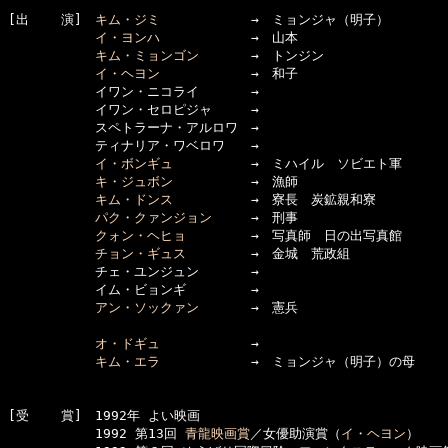
[出    演]　
キム・ジミ
　　　　　　　→　ミョンジャ（明子）

イ・ヨンハ
　　　　　　　→　山本

キム・ミョンゴン
　　　　→　トンジン

イ・ヘヨン
　　　　　　　→　和子

      　　　イワン・ニコライ　　　　→　

      　　　イワン・セロピジャ　　　→

      　　　スペトラーナ・アルロワ　→

      　　　ティナリア・ワベロワ　　→

イ・ボンギュ
　　　　　　→　ミハイル　ソビエト軍

キ・ジュボン
　　　　　　→　漁師

キム・ドンス
　　　　　　→　寮長　炭鉱親和寮　

パク・クァンジョン
　　　→　刑事

クォン・ヘヒョ
　　　　　→　写真師　日の出写真館

チョン・ギュス
　　　　　→　金城　荒政組

      　　　チェ・ユンジュン　　　　→　

      　　　イム・ビョンギ　　　　　→　

アン・ソックァン
　　　　→　憲兵

オ・ドギュ
　　　　　　　→　

キム・エラ
　　　　　　　→　ミョンジャ（明子）の母

[受    賞]　1992年 よい映画

      　　　1992 第13回 
青龍映画賞
／女優助演賞（
イ・ヘヨン
）
