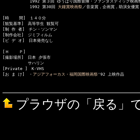
      　　　1992 第３回 ゆうばり国際冒険・ファンタスティック映画
      　　　1992 第30回 
大鐘賞映画祭
／音楽賞，企画賞，助演女優賞
[時    間]　１４０分

[観覧基準]　高等学生 観覧可　

[制 作 者]　チン・ソンマン

[制作会社]　ジミフィルム　

[ビ デ オ]　日本発売なし

[Ｈ    Ｐ]　

[撮影場所]　日本 夕張市

  　　　　　サハリン

[Private ]　K-VHS

[お ま け]　・
アジアフォーカス・福岡国際映画祭
'92 上映作品

プラウザの「戻る」