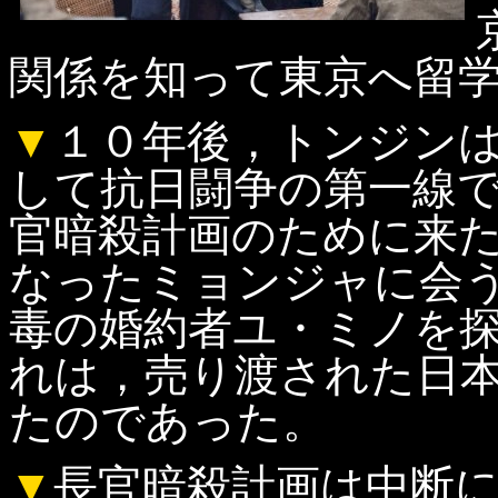
関係を知って東京へ留
▼
１０年後，トンジン
して抗日闘争の第一線
官暗殺計画のために来
なったミョンジャに会
毒の婚約者ユ・ミノを
れは，売り渡された日
たのであった。
▼
長官暗殺計画は中断