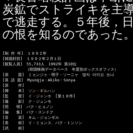
炭鉱でストライキを主
で逃走する。５年後，
の恨を知るのであった
[制 作 年]　１９９２年

[韓国封切]　１９９２年２月１日

[観覧人員]　55,733人　1992年 第10位

　　　　　　（韓国映画データベース　年度別ボックスオフィス）

[原    題]　ミョンジャ・明子・ソーニャ　명자 아끼꼬 쏘냐

[英 語 題]　Myungja・Akiko・Sonya

[原    作]　

[脚    本]　
ソン・ギルハン
[監    督]　
イ・ジャンホ
　[第１８作]

[撮    影]　ク・ジュンモ

[照　　明]　パク・ヒョノン

[編　　集]　パク・スンドク

[音    楽]　キム・ジョンギル

[美    術]　イ・ミョンス、パク・トンソン

[武    術]　
