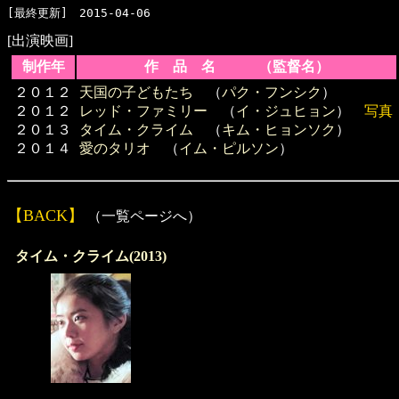
[出演映画]
制作年
作 品 名 （監督名）
２０１２
天国の子どもたち
（
パク・フンシク
）
２０１２
レッド・ファミリー
（
イ・ジュヒョン
）
写真
２０１３
タイム・クライム
（
キム・ヒョンソク
）
２０１４
愛のタリオ
（
イム・ピルソン
）
【BACK】
（一覧ページへ）
タイム・クライム(2013)