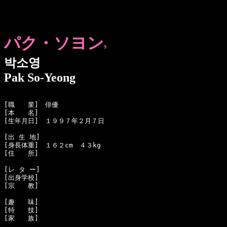
パク・ソヨン
9
박소영
Pak So-Yeong
[職　　業]　俳優

[本　　名]　

[生年月日]　１９９７年２月７日

[出 生 地]　

[身長体重]　１６２cm　４３kg

[住　　所]　

[レ タ ー]　

[出身学校]　

[宗　　教]　

[趣　　味]　

[特　　技]　

[家　　族]　
