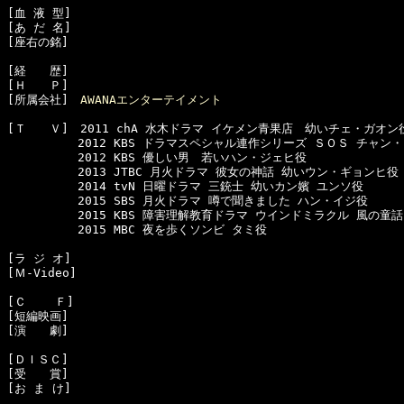
[血 液 型]　

[あ だ 名]　

[座右の銘]　

[経　　歴]　

[Ｈ　　Ｐ]　

[所属会社]　
AWANAエンターテイメント
[Ｔ　　Ｖ]　2011 chA 水木ドラマ イケメン青果店　幼いチェ・ガオン役
　　　　　　2012 KBS ドラマスペシャル連作シリーズ ＳＯＳ チャン・
　　　　　　2012 KBS 優しい男　若いハン・ジェヒ役

　　　　　　2013 JTBC 月火ドラマ 彼女の神話 幼いウン・ギョンヒ役

　　　　　　2014 tvN 日曜ドラマ 三銃士 幼いカン嬪 ユンソ役

　　　　　　2015 SBS 月火ドラマ 噂で聞きました ハン・イジ役

　　　　　　2015 KBS 障害理解教育ドラマ ウインドミラクル 風の童話
　　　　　　2015 MBC 夜を歩くソンビ タミ役

[ラ ジ オ]　

[Ｍ-Video]　

[Ｃ    Ｆ]　

[短編映画]　

[演　　劇]　

[ＤＩＳＣ]　

[受　　賞]　

[お ま け]　
